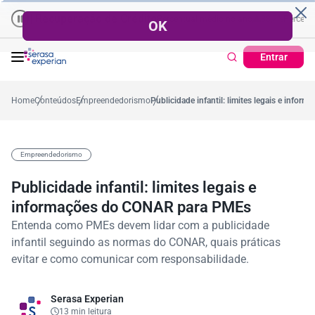
cuperação de Crédito
Cartão de Crédito | Cadastro Positivo
tual no mês
53,7%
Percentual médio no ano
38,7%
Percentual no mês
Ticket Méd
Entrar
Home
Conteúdos
Empreendedorismo
Publicidade infantil: limites legais e inf
Empreendedorismo
Publicidade infantil: limites legais e
informações do CONAR para PMEs
Entenda como PMEs devem lidar com a publicidade
infantil seguindo as normas do CONAR, quais práticas
evitar e como comunicar com responsabilidade.
Serasa Experian
13 min leitura