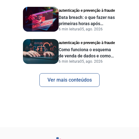
autenticação e prevenção à fraude
Data breach: o que fazer nas
primeiras horas após
6 min leitura
05, ago. 2026
vazamento de dados?
autenticação e prevenção à fraude
Como funciona o esquema
de venda de dados e como
6 min leitura
05, ago. 2026
proteger sua empresa?
Ver mais conteúdos