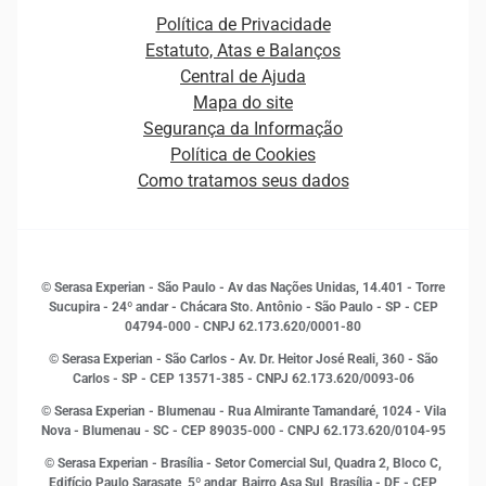
Canais de Atendimento
Carreiras
Plataformas e Motores de decisão
Política de Privacidade
Carreiras
Cobrança
Estatuto, Atas e Balanços
Distribuidores e representantes
Crédito
Central de Ajuda
Estrutura Organizacional
Curso Gratuito de Saúde Financeira
Mapa do site
Ética e Compliance
Decisão
Segurança da Informação
Novas Marcas
Empreendedorismo
Política de Cookies
Quem somos
Estudos e Pesquisas
Como tratamos seus dados
Sala de Imprensa
Finanças
Sustentabilidade
Gestão de clientes e fornecedores
Histórias de sucesso
Indicadores Econômicos
© Serasa Experian - São Paulo - Av das Nações Unidas, 14.401 - Torre
Inovação e Tecnologia
Sucupira - 24º andar - Chácara Sto. Antônio - São Paulo - SP - CEP
Leis e impostos
04794-000 - CNPJ 62.173.620/0001-80
Marketing
© Serasa Experian - São Carlos - Av. Dr. Heitor José Reali, 360 - São
MEI
Carlos - SP
- CEP 13571-385 - CNPJ 62.173.620/0093-06
Open Finance
© Serasa Experian - Blumenau - Rua Almirante Tamandaré, 1024 - Vila
Proteção de Dados
Nova - Blumenau - SC - CEP 89035-000 - CNPJ 62.173.620/0104-95
RH
© Serasa Experian - Brasília - Setor Comercial Sul, Quadra 2, Bloco C,
Sustentabilidade Corporativa
Edifício Paulo Sarasate, 5º andar, Bairro Asa Sul, Brasília - DF - CEP