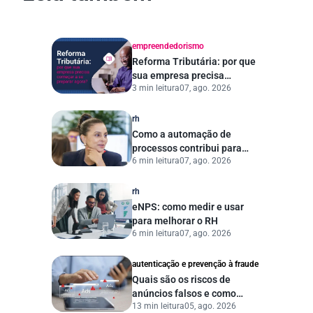
empreendedorismo
Reforma Tributária: por que
sua empresa precisa
3 min leitura
07, ago. 2026
começar a se preparar
agora?
rh
Como a automação de
processos contribui para
6 min leitura
07, ago. 2026
uma gestão pública mais
eficiente
rh
eNPS: como medir e usar
para melhorar o RH
6 min leitura
07, ago. 2026
autenticação e prevenção à fraude
Quais são os riscos de
anúncios falsos e como
13 min leitura
05, ago. 2026
proteger seu negócio?