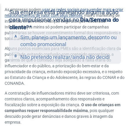
As empresas podem
usar as redes sociais para vender mais e criar
relacionamentos de valor com seus clientes
, mas o marketing de
influência envolvendo crianças exige atenção redobrada.
Influenciadores mirins só podem participar de campanhas
publicitárias se houver consentimento formal dos responsáveis e
total transparência sobre o caráter comercial da ação.
Alguns pontos essenciais para PMEs são a identificação clara da
publicidade, evitando confusão com conteúdo espontâneo, a
garantia de que o conteúdo seja adequado à faixa etária do
influenciador e do público, a priorização do bem-estar e da
privacidade da criança, evitando exposição excessiva, e o respeito
ao Estatuto da Criança e do Adolescente, às regras do CONAR e do
CONANDA.
A contratação de influenciadores mirins deve ser criteriosa, com
contratos claros, acompanhamento dos responsáveis e
fiscalização sobre a exposição da criança.
O uso de crianças em
campanhas requer responsabilidade máxima
, pois qualquer
descuido pode gerar denúncias e danos graves à imagem da
empresa.