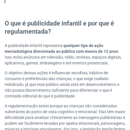
e produtos para crianças
Quais são as consequências para quem descumpre
as normas da publicidade infantil?
O que é publicidade infantil e por que é
Indicadores para medir o impacto e a conformidade
regulamentada?
da publicidade infantil no seu negócio
A publicidade infantil representa
qualquer tipo de ação
mercadológica direcionada ao público com menos de 12 anos
.
Isso inclui anúncios em televisão, rádio, revistas, espaços digitais,
aplicativos, games, embalagens e até eventos presenciais.
O objetivo dessas ações é influenciar escolhas, hábitos de
consumo e preferências das crianças, o que exige cuidado
redobrado, já que esse público ainda está em desenvolvimento e
não possui discernimento suficiente para diferenciar o que é
conteúdo editorial do que é publicidade.
A regulamentação existe porque as crianças são consideradas
vulneráveis do ponto de vista cognitivo e emocional. Elas têm maior
dificuldade para analisar criticamente as mensagens publicitárias e
podem ser facilmente levadas por apelos emocionais, personagens,
músicas e histórias envolventes. Por isso, a legislação impõe limites