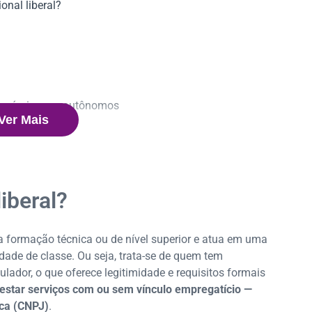
onal liberal?
sponíveis para autônomos
Ver Mais
ntribuição
ento da contribuição
o para cada competência
el?
?
iberal?
a formação técnica ou de nível superior e atua em uma
ade de classe. Ou seja, trata-se de quem tem
lador, o que oferece legitimidade e requisitos formais
estar serviços com ou sem vínculo empregatício —
ica (CNPJ)
.