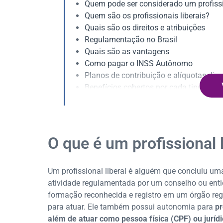
Quem pode ser considerado um profissi
Quem são os profissionais liberais?
Quais são os direitos e atribuições
Regulamentação no Brasil
Quais são as vantagens
Como pagar o INSS Autônomo
Planos de contribuição e alíquotas di
Benefícios cobertos por cada tipo de co
Consequências de atraso ou não pagam
Prazo ideal e calendário de pagament
Como contribuir com uma renda variáv
Como regularizar contribuições antigas
O que é um profissional l
Um profissional liberal é alguém que concluiu um
atividade regulamentada por um conselho ou entid
formação reconhecida e registro em um órgão regu
para atuar. Ele também possui autonomia para
pr
além de atuar como pessoa física (CPF) ou juríd