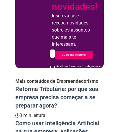
novidades!
Inscreva-se e
receba novidades
sobre os assuntos
que mais te
interessam.
Quero me inscrever
Aceito os Termos e Condições e autorizo o uso de meus d
acordo
Mais conteúdos de Empreendedorismo
Reforma Tributária: por que sua
empresa precisa começar a se
preparar agora?
3 min leitura
Como usar Inteligência Artificial
na sua empresa: aplicações