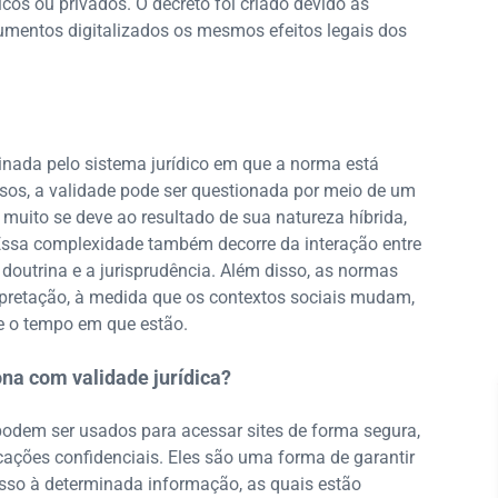
icos ou privados. O decreto foi criado devido às
umentos digitalizados os mesmos efeitos legais dos
inada pelo sistema jurídico em que a norma está
os, a validade pode ser questionada por meio de um
muito se deve ao resultado de sua natureza híbrida,
. Essa complexidade também decorre da interação entre
 doutrina e a jurisprudência. Além disso, as normas
terpretação, à medida que os contextos sociais mudam,
e o tempo em que estão.
ona com validade jurídica?
 podem ser usados para acessar sites de forma segura,
cações confidenciais. Eles são uma forma de garantir
so à determinada informação, as quais estão