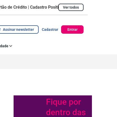
rédito | Cadastro Positivo
Ver todos
Ticket Médio
R$ 1.428,09
Pontualidade do pag
Assinar newsletter
Cadastrar
Entrar
idade
 Corporativa
az acontecer
Fique por
dentro das