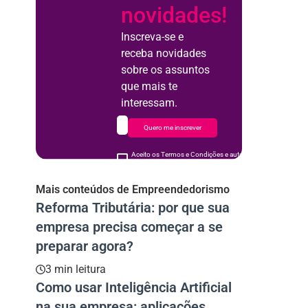
novidades!
Inscreva-se e
receba novidades
sobre os assuntos
que mais te
interessam.
Quero me inscrever
Aceito os Termos e Condições e autorizo o uso de meus d
acordo
Mais conteúdos de Empreendedorismo
Reforma Tributária: por que sua
empresa precisa começar a se
preparar agora?
3 min leitura
Como usar Inteligência Artificial
na sua empresa: aplicações