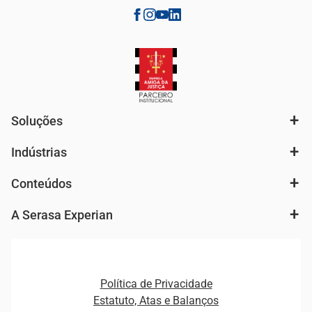
Soluções
Indústrias
Análise de mercado e segmentação de público
Autenticação e Prevenção à Fraude
Conteúdos
Agronegócio
Consulta e concessão de crédito
Fintechs
Cobrança e Recuperação de Dívidas
A Serasa Experian
Ver todo o conteúdo
Gestão de cliente e de portfólio
Agronegócio
Open Finance
Atualização Cadastral e Financeira para Pessoa Jurídica
Autenticação e Prevenção à Fraude
Pequenas e Médias Empresas
Canais de Atendimento
Carreiras
Plataformas e Motores de decisão
Política de Privacidade
Carreiras
Cobrança
Estatuto, Atas e Balanços
Distribuidores e representantes
Crédito