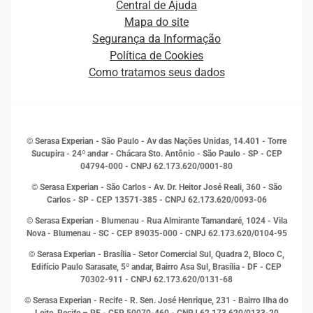
Central de Ajuda
Estrutura Organizacional
Curso Gratuito de Saúde Financeira
Mapa do site
Ética e Compliance
Decisão
Segurança da Informação
Novas Marcas
Empreendedorismo
Política de Cookies
Quem somos
Estudos e Pesquisas
Como tratamos seus dados
Sala de Imprensa
Finanças
Sustentabilidade
Gestão de clientes e fornecedores
Histórias de sucesso
Indicadores Econômicos
© Serasa Experian - São Paulo - Av das Nações Unidas, 14.401 - Torre
Inovação e Tecnologia
Sucupira - 24º andar - Chácara Sto. Antônio - São Paulo - SP - CEP
Leis e impostos
04794-000 - CNPJ 62.173.620/0001-80
Marketing
© Serasa Experian - São Carlos - Av. Dr. Heitor José Reali, 360 - São
MEI
Carlos - SP
- CEP 13571-385 - CNPJ 62.173.620/0093-06
Open Finance
© Serasa Experian - Blumenau - Rua Almirante Tamandaré, 1024 - Vila
Proteção de Dados
Nova - Blumenau - SC - CEP 89035-000 - CNPJ 62.173.620/0104-95
RH
© Serasa Experian - Brasília - Setor Comercial Sul, Quadra 2, Bloco C,
Sustentabilidade Corporativa
Edifício Paulo Sarasate, 5º andar, Bairro Asa Sul, Brasília - DF - CEP
70302-911 - CNPJ 62.173.620/0131-68
© Serasa Experian - Recife - R. Sen. José Henrique, 231 - Bairro Ilha do