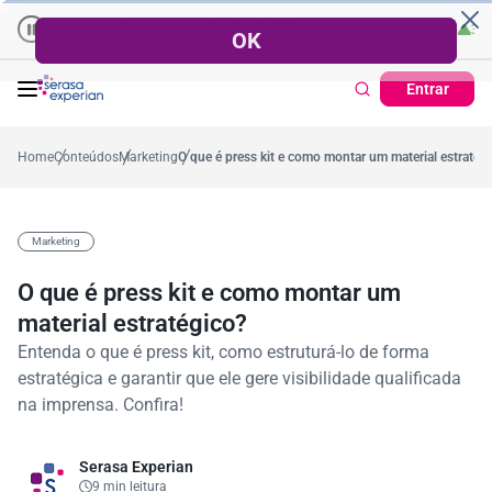
presas | Recuperação de Crédito
Cartão de Crédito | Cadastro Posi
o
57,2%
Percentual no mês
53,7%
Percentual médio no ano
38,7%
Perce
Entrar
Home
Conteúdos
Marketing
O que é press kit e como montar um material estratég
Marketing
O que é press kit e como montar um
material estratégico?
Entenda o que é press kit, como estruturá-lo de forma
estratégica e garantir que ele gere visibilidade qualificada
na imprensa. Confira!
Serasa Experian
9 min leitura