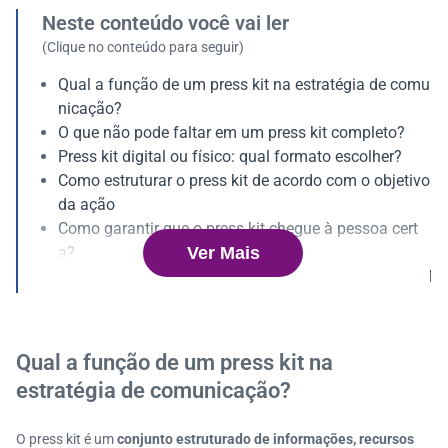
Neste conteúdo você vai ler
(Clique no conteúdo para seguir)
Qual a função de um press kit na estratégia de comu
nicação?
O que não pode faltar em um press kit completo?
Press kit digital ou físico: qual formato escolher?
Como estruturar o press kit de acordo com o objetivo
da ação
Como garantir que o press kit chegue à pessoa cert
Ver Mais
a?
Como tornar o press kit atrativo para jornalistas e infl
uenciadores?
Quando enviar um press kit?
Como medir o retorno dessa ação de PR?
Qual a função de um press kit na
Tendências de press kit: inovação, personalização e
estratégia de comunicação?
ESG
O press kit é um
conjunto estruturado de informações, recursos