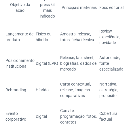
Objetivo da
press kit
Principais materiais
Foco editorial
ação
mais
indicado
Review,
Lançamento de
Físico ou
Amostra, release,
experiência,
produto
híbrido
fotos, ficha técnica
novidade
Release, fact sheet,
Autoridade,
Posicionamento
Digital (EPK)
biografias, dados de
fonte
institucional
mercado
especializada
Carta contextual,
Narrativa,
Rebranding
Híbrido
release, imagens
estratégia,
comparativas
propósito
Convite,
Evento
Cobertura
Digital
programação, fotos,
corporativo
factual
contatos