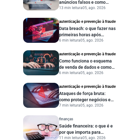
anúncios falsos e como
13 min leitura
05, ago. 2026
proteger seu negócio?
autenticação e prevenção à fraude
Data breach: o que fazer nas
primeiras horas após
6 min leitura
05, ago. 2026
vazamento de dados?
autenticação e prevenção à fraude
Como funciona o esquema
de venda de dados e como
6 min leitura
05, ago. 2026
proteger sua empresa?
autenticação e prevenção à fraude
Ataques de força bruta:
como proteger negócios e
7 min leitura
05, ago. 2026
dados digitais
finanças
Saúde financeira: o que é e
por que importa para
11 min leitura
05, ago. 2026
pessoas e empresas?