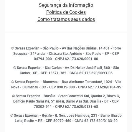
Ética e Compliance
Decisão
Segurança da Informação
Novas Marcas
Empreendedorismo
Política de Cookies
Quem somos
Estudos e Pesquisas
Como tratamos seus dados
Sala de Imprensa
Finanças
Sustentabilidade
Gestão de clientes e fornecedores
Histórias de sucesso
Indicadores Econômicos
© Serasa Experian - São Paulo - Av das Nações Unidas, 14.401 - Torre
Inovação e Tecnologia
Sucupira - 24º andar - Chácara Sto. Antônio - São Paulo - SP - CEP
Leis e impostos
04794-000 - CNPJ 62.173.620/0001-80
Marketing
© Serasa Experian - São Carlos - Av. Dr. Heitor José Reali, 360 - São
MEI
Carlos - SP
- CEP 13571-385 - CNPJ 62.173.620/0093-06
Open Finance
© Serasa Experian - Blumenau - Rua Almirante Tamandaré, 1024 - Vila
Proteção de Dados
Nova - Blumenau - SC - CEP 89035-000 - CNPJ 62.173.620/0104-95
RH
© Serasa Experian - Brasília - Setor Comercial Sul, Quadra 2, Bloco C,
Sustentabilidade Corporativa
Edifício Paulo Sarasate, 5º andar, Bairro Asa Sul, Brasília - DF - CEP
70302-911 - CNPJ 62.173.620/0131-68
© Serasa Experian - Recife - R. Sen. José Henrique, 231 - Bairro Ilha do
Leite, Recife – PE - CEP 50070-460 - CNPJ 62.173.620/0133-20