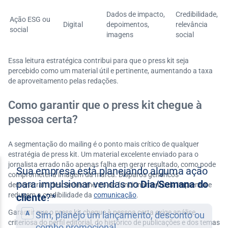
Dados de impacto,
Credibilidade,
Ação ESG ou
Digital
depoimentos,
relevância
social
imagens
social
Essa leitura estratégica contribui para que o press kit seja
percebido como um material útil e pertinente, aumentando a taxa
de aproveitamento pelas redações.
Como garantir que o press kit chegue à
pessoa certa?
A segmentação do mailing é o ponto mais crítico de qualquer
estratégia de press kit. Um material excelente enviado para o
jornalista errado não apenas falha em gerar resultado, como pode
comprometer a imagem da marca. Disparos genéricos
demonstram desconhecimento do funcionamento da imprensa e
reduzem a credibilidade da
comunicação
.
Garantir que o press kit chegue à pessoa certa exige análise
criteriosa do perfil editorial, do histórico de publicações e dos temas