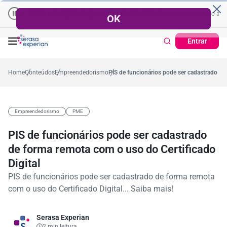
Empresas | Recuperação de Crédito
Cartão de Crédito | Cadastr
 no ano
,4%
57,2%
Percentual no mês
53,7%
Percentual médio no ano
3
Entrar
Home
Conteúdos
Empreendedorismo
PIS de funcionários pode ser cadastrado de
Empreendedorismo
PME
PIS de funcionários pode ser cadastrado
de forma remota com o uso do Certificado
Digital
PIS de funcionários pode ser cadastrado de forma remota
com o uso do Certificado Digital... Saiba mais!
Serasa Experian
2 min leitura