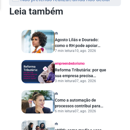
Leia também
rh
Agosto Lilás e Dourado:
como o RH pode apoiar
7 min leitura
10, ago. 2026
campanhas de
conscientização no
ambiente de trabalho
empreendedorismo
Reforma Tributária: por que
sua empresa precisa
3 min leitura
07, ago. 2026
começar a se preparar
agora?
rh
Como a automação de
processos contribui para
6 min leitura
07, ago. 2026
uma gestão pública mais
eficiente
rh