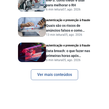
eNPS: como medir e usar
para melhorar o RH
6 min leitura
07, ago. 2026
autenticação e prevenção à fraude
Quais são os riscos de
anúncios falsos e como
13 min leitura
05, ago. 2026
proteger seu negócio?
autenticação e prevenção à fraude
Data breach: o que fazer nas
primeiras horas após
6 min leitura
05, ago. 2026
vazamento de dados?
Ver mais conteúdos