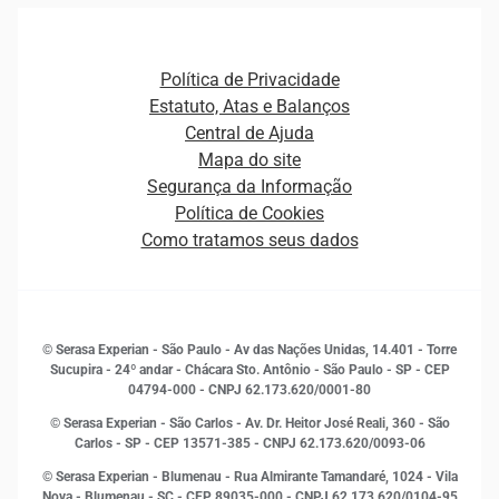
Agronegócio
Open Finance
Atualização Cadastral e Financeira para Pessoa Jurídica
Autenticação e Prevenção à Fraude
Pequenas e Médias Empresas
Canais de Atendimento
Carreiras
Plataformas e Motores de decisão
Política de Privacidade
Carreiras
Cobrança
Estatuto, Atas e Balanços
Distribuidores e representantes
Crédito
Central de Ajuda
Estrutura Organizacional
Curso Gratuito de Saúde Financeira
Mapa do site
Ética e Compliance
Decisão
Segurança da Informação
Novas Marcas
Empreendedorismo
Política de Cookies
Quem somos
Estudos e Pesquisas
Como tratamos seus dados
Sala de Imprensa
Finanças
Sustentabilidade
Gestão de clientes e fornecedores
Histórias de sucesso
Indicadores Econômicos
© Serasa Experian - São Paulo - Av das Nações Unidas, 14.401 - Torre
Inovação e Tecnologia
Sucupira - 24º andar - Chácara Sto. Antônio - São Paulo - SP - CEP
Leis e impostos
04794-000 - CNPJ 62.173.620/0001-80
Marketing
© Serasa Experian - São Carlos - Av. Dr. Heitor José Reali, 360 - São
MEI
Carlos - SP
- CEP 13571-385 - CNPJ 62.173.620/0093-06
Open Finance
© Serasa Experian - Blumenau - Rua Almirante Tamandaré, 1024 - Vila
Proteção de Dados
Nova - Blumenau - SC - CEP 89035-000 - CNPJ 62.173.620/0104-95