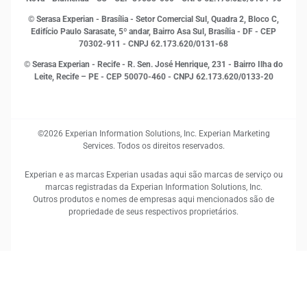
RH
© Serasa Experian - Brasília - Setor Comercial Sul, Quadra 2, Bloco C,
Sustentabilidade Corporativa
Edifício Paulo Sarasate, 5º andar, Bairro Asa Sul, Brasília - DF - CEP
70302-911 - CNPJ 62.173.620/0131-68
© Serasa Experian - Recife - R. Sen. José Henrique, 231 - Bairro Ilha do
Leite, Recife – PE - CEP 50070-460 - CNPJ 62.173.620/0133-20
©2026 Experian Information Solutions, Inc. Experian Marketing
Services. Todos os direitos reservados.
Experian e as marcas Experian usadas aqui são marcas de serviço ou
marcas registradas da Experian Information Solutions, Inc.
Outros produtos e nomes de empresas aqui mencionados são de
propriedade de seus respectivos proprietários.