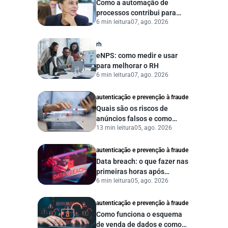
Como a automação de
processos contribui para
6 min leitura
07, ago. 2026
uma gestão pública mais
eficiente
rh
eNPS: como medir e usar
para melhorar o RH
6 min leitura
07, ago. 2026
autenticação e prevenção à fraude
Quais são os riscos de
anúncios falsos e como
13 min leitura
05, ago. 2026
proteger seu negócio?
autenticação e prevenção à fraude
Data breach: o que fazer nas
primeiras horas após
6 min leitura
05, ago. 2026
vazamento de dados?
autenticação e prevenção à fraude
Como funciona o esquema
de venda de dados e como