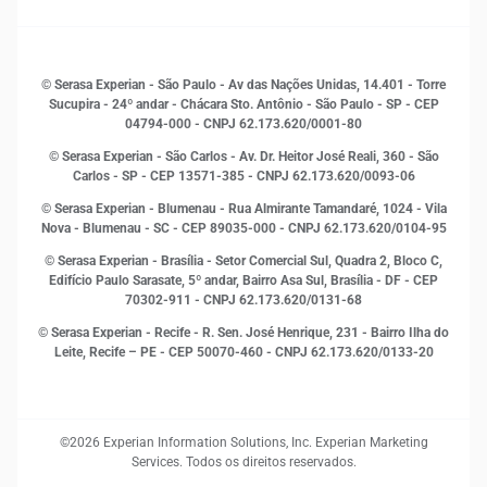
Sustentabilidade
Gestão de clientes e fornecedores
Histórias de sucesso
Indicadores Econômicos
© Serasa Experian - São Paulo - Av das Nações Unidas, 14.401 - Torre
Inovação e Tecnologia
Sucupira - 24º andar - Chácara Sto. Antônio - São Paulo - SP - CEP
Leis e impostos
04794-000 - CNPJ 62.173.620/0001-80
Marketing
© Serasa Experian - São Carlos - Av. Dr. Heitor José Reali, 360 - São
MEI
Carlos - SP
- CEP 13571-385 - CNPJ 62.173.620/0093-06
Open Finance
© Serasa Experian - Blumenau - Rua Almirante Tamandaré, 1024 - Vila
Proteção de Dados
Nova - Blumenau - SC - CEP 89035-000 - CNPJ 62.173.620/0104-95
RH
© Serasa Experian - Brasília - Setor Comercial Sul, Quadra 2, Bloco C,
Sustentabilidade Corporativa
Edifício Paulo Sarasate, 5º andar, Bairro Asa Sul, Brasília - DF - CEP
70302-911 - CNPJ 62.173.620/0131-68
© Serasa Experian - Recife - R. Sen. José Henrique, 231 - Bairro Ilha do
Leite, Recife – PE - CEP 50070-460 - CNPJ 62.173.620/0133-20
©2026 Experian Information Solutions, Inc. Experian Marketing
Services. Todos os direitos reservados.