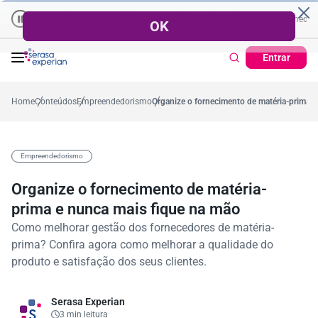
Empresas | Recuperação de Crédito
Cartão de Crédito | Ca
al
 médio no ano
-5,4%
57,2%
Percentual no mês
53,7%
Percentual médio no 
Entrar
Home
Conteúdos
Empreendedorismo
Organize o fornecimento de matéria-prima 
Empreendedorismo
Organize o fornecimento de matéria-
prima e nunca mais fique na mão
Como melhorar gestão dos fornecedores de matéria-
prima? Confira agora como melhorar a qualidade do
produto e satisfação dos seus clientes.
Serasa Experian
3 min leitura