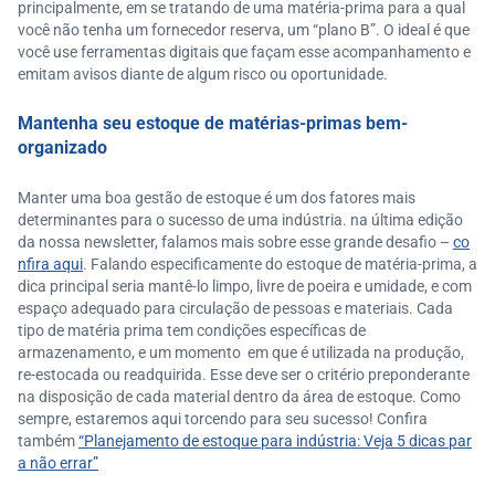
principalmente, em se tratando de uma matéria-prima para a qual
você não tenha um fornecedor reserva, um “plano B”. O ideal é que
você use ferramentas digitais que façam esse acompanhamento e
emitam avisos diante de algum risco ou oportunidade.
Mantenha seu estoque de matérias-primas bem-
organizado
Manter uma boa gestão de estoque é um dos fatores mais
determinantes para o sucesso de uma indústria. na última edição
da nossa newsletter, falamos mais sobre esse grande desafio –
co
nfira aqui
. Falando especificamente do estoque de matéria-prima, a
dica principal seria mantê-lo limpo, livre de poeira e umidade, e com
espaço adequado para circulação de pessoas e materiais. Cada
tipo de matéria prima tem condições específicas de
armazenamento, e um momento em que é utilizada na produção,
re-estocada ou readquirida. Esse deve ser o critério preponderante
na disposição de cada material dentro da área de estoque. Como
sempre, estaremos aqui torcendo para seu sucesso! Confira
também
“Planejamento de estoque para indústria: Veja 5 dicas par
a não errar”