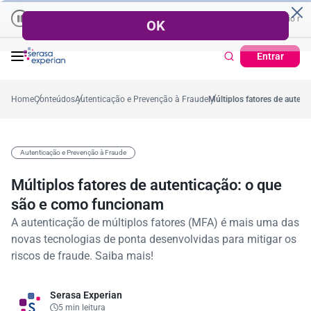
Empresas | Recuperação de Crédito
Cartão de Crédito | Cadastro
 no ano
0,2%
57,2%
Percentual no mês
53,7%
Percentual médio no ano
Entrar
Home
Conteúdos
Autenticação e Prevenção à Fraude
Múltiplos fatores de auten
Autenticação e Prevenção à Fraude
Múltiplos fatores de autenticação: o que
são e como funcionam
A autenticação de múltiplos fatores (MFA) é mais uma das
novas tecnologias de ponta desenvolvidas para mitigar os
riscos de fraude. Saiba mais!
Serasa Experian
5 min leitura