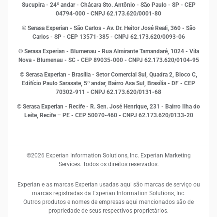
Inovação e Tecnologia
Sucupira - 24º andar - Chácara Sto. Antônio - São Paulo - SP - CEP
Leis e impostos
04794-000 - CNPJ 62.173.620/0001-80
Marketing
© Serasa Experian - São Carlos - Av. Dr. Heitor José Reali, 360 - São
MEI
Carlos - SP
- CEP 13571-385 - CNPJ 62.173.620/0093-06
Open Finance
© Serasa Experian - Blumenau - Rua Almirante Tamandaré, 1024 - Vila
Proteção de Dados
Nova - Blumenau - SC - CEP 89035-000 - CNPJ 62.173.620/0104-95
RH
© Serasa Experian - Brasília - Setor Comercial Sul, Quadra 2, Bloco C,
Sustentabilidade Corporativa
Edifício Paulo Sarasate, 5º andar, Bairro Asa Sul, Brasília - DF - CEP
70302-911 - CNPJ 62.173.620/0131-68
© Serasa Experian - Recife - R. Sen. José Henrique, 231 - Bairro Ilha do
Leite, Recife – PE - CEP 50070-460 - CNPJ 62.173.620/0133-20
©2026 Experian Information Solutions, Inc. Experian Marketing
Services. Todos os direitos reservados.
Experian e as marcas Experian usadas aqui são marcas de serviço ou
marcas registradas da Experian Information Solutions, Inc.
Outros produtos e nomes de empresas aqui mencionados são de
propriedade de seus respectivos proprietários.