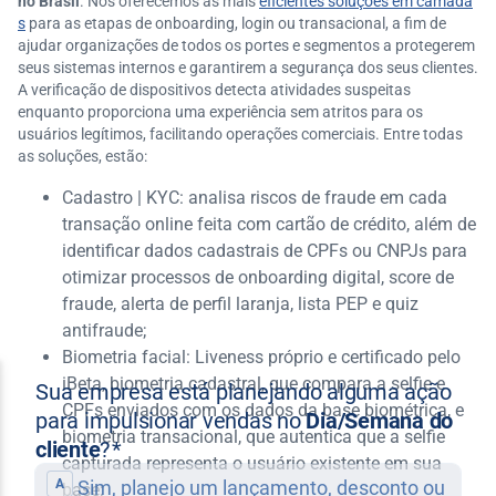
no Brasil
. Nós oferecemos as mais
eficientes soluções em camada
s
para as etapas de onboarding, login ou transacional, a fim de
ajudar organizações de todos os portes e segmentos a protegerem
seus sistemas internos e garantirem a segurança dos seus clientes.
A verificação de dispositivos detecta atividades suspeitas
enquanto proporciona uma experiência sem atritos para os
usuários legítimos, facilitando operações comerciais. Entre todas
as soluções, estão:
Cadastro | KYC: analisa riscos de fraude em cada
transação online feita com cartão de crédito, além de
identificar dados cadastrais de CPFs ou CNPJs para
otimizar processos de onboarding digital, score de
fraude, alerta de perfil laranja, lista PEP e quiz
antifraude;
Biometria facial: Liveness próprio e certificado pelo
iBeta, biometria cadastral, que compara a selfie e
CPFs enviados com os dados da base biométrica, e
biometria transacional, que autentica que a selfie
capturada representa o usuário existente em sua
base;