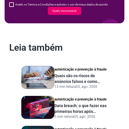
Aceito os Termos e Condições e autorizo o uso de meus dados de acordo
Quero me inscrever
Leia também
autenticação e prevenção à fraude
Quais são os riscos de
anúncios falsos e como
13 min leitura
05, ago. 2026
proteger seu negócio?
autenticação e prevenção à fraude
Data breach: o que fazer nas
primeiras horas após
6 min leitura
05, ago. 2026
vazamento de dados?