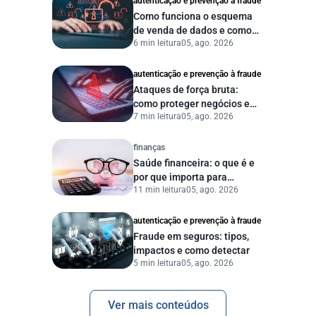
autenticação e prevenção à fraude
Como funciona o esquema
de venda de dados e como
6 min leitura
05, ago. 2026
proteger sua empresa?
autenticação e prevenção à fraude
Ataques de força bruta:
como proteger negócios e
7 min leitura
05, ago. 2026
dados digitais
finanças
Saúde financeira: o que é e
por que importa para
11 min leitura
05, ago. 2026
pessoas e empresas?
autenticação e prevenção à fraude
Fraude em seguros: tipos,
impactos e como detectar
5 min leitura
05, ago. 2026
Ver mais conteúdos