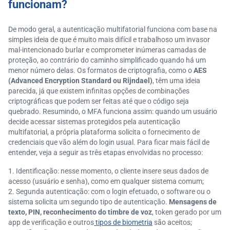
funcionam?
De modo geral, a autenticação multifatorial funciona com base na
simples ideia de que é muito mais difícil e trabalhoso um invasor
mal-intencionado burlar e comprometer inúmeras camadas de
proteção, ao contrário do caminho simplificado quando há um
menor número delas. Os formatos de criptografia, como o
AES
(Advanced Encryption Standard ou Rijndael)
, têm uma ideia
parecida, já que existem infinitas opções de combinações
criptográficas que podem ser feitas até que o código seja
quebrado. Resumindo, o MFA funciona assim: quando um usuário
decide acessar sistemas protegidos pela autenticação
multifatorial, a própria plataforma solicita o fornecimento de
credenciais que vão além do login usual. Para ficar mais fácil de
entender, veja a seguir as três etapas envolvidas no processo:
Identificação: nesse momento, o cliente insere seus dados de
acesso (usuário e senha), como em qualquer sistema comum;
Segunda autenticação: com o login efetuado, o software ou o
sistema solicita um segundo tipo de autenticação.
Mensagens de
texto, PIN, reconhecimento do timbre de voz
, token gerado por um
app de verificação e outros
tipos de biometria
são aceitos;