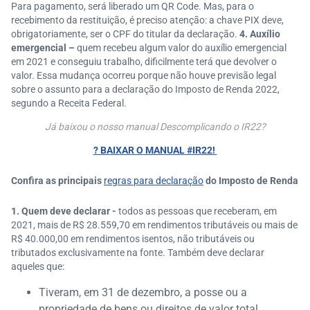
Para pagamento, será liberado um QR Code. Mas, para o
recebimento da restituição, é preciso atenção: a chave PIX deve,
obrigatoriamente, ser o CPF do titular da declaração.
4. Auxílio
emergencial –
quem recebeu algum valor do auxílio emergencial
em 2021 e conseguiu trabalho, dificilmente terá que devolver o
valor. Essa mudança ocorreu porque não houve previsão legal
sobre o assunto para a declaração do Imposto de Renda 2022,
segundo a Receita Federal.
Já baixou o nosso manual Descomplicando o IR22?
? BAIXAR O
MANU
AL
#IR22!
Confira as principais
regras para declaração
do Imposto de Renda
1. Quem deve declarar -
todos as pessoas que receberam, em
2021, mais de R$ 28.559,70 em rendimentos tributáveis ou mais de
R$ 40.000,00 em rendimentos isentos, não tributáveis ou
tributados exclusivamente na fonte. Também deve declarar
aqueles que:
Tiveram, em 31 de dezembro, a posse ou a
propriedade de bens ou direitos de valor total