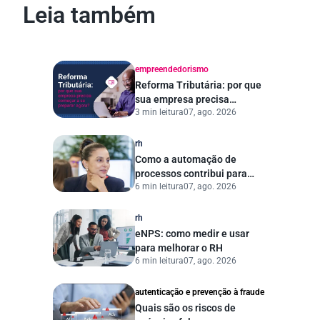
Leia também
empreendedorismo
Reforma Tributária: por que
sua empresa precisa
3 min leitura
07, ago. 2026
começar a se preparar
agora?
rh
Como a automação de
processos contribui para
6 min leitura
07, ago. 2026
uma gestão pública mais
eficiente
rh
eNPS: como medir e usar
para melhorar o RH
6 min leitura
07, ago. 2026
autenticação e prevenção à fraude
Quais são os riscos de