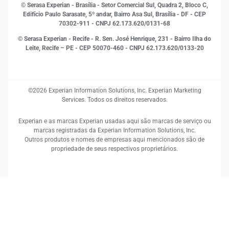
RH
© Serasa Experian - Brasília - Setor Comercial Sul, Quadra 2, Bloco C,
Sustentabilidade Corporativa
Edifício Paulo Sarasate, 5º andar, Bairro Asa Sul, Brasília - DF - CEP
70302-911 - CNPJ 62.173.620/0131-68
© Serasa Experian - Recife - R. Sen. José Henrique, 231 - Bairro Ilha do
Leite, Recife – PE - CEP 50070-460 - CNPJ 62.173.620/0133-20
©2026 Experian Information Solutions, Inc. Experian Marketing
Services. Todos os direitos reservados.
Experian e as marcas Experian usadas aqui são marcas de serviço ou
marcas registradas da Experian Information Solutions, Inc.
Outros produtos e nomes de empresas aqui mencionados são de
propriedade de seus respectivos proprietários.