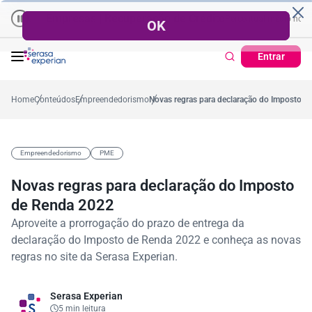
Empresas | Recuperação de Crédito
Cartão de Crédito | Cadastro
 no ano
5,4%
57,2%
Percentual no mês
53,7%
Percentual médio no ano
Entrar
Home
Conteúdos
Empreendedorismo
Novas regras para declaração do Imposto 
Empreendedorismo
PME
Novas regras para declaração do Imposto
de Renda 2022
Aproveite a prorrogação do prazo de entrega da
declaração do Imposto de Renda 2022 e conheça as novas
regras no site da Serasa Experian.
Serasa Experian
5 min leitura