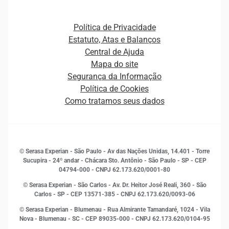
Open Finance
Atualização Cadastral e Financeira para Pessoa Jurídica
Autenticação e Prevenção à Fraude
Pequenas e Médias Empresas
Canais de Atendimento
Carreiras
Plataformas e Motores de decisão
Política de Privacidade
Carreiras
Cobrança
Estatuto, Atas e Balanços
Distribuidores e representantes
Crédito
Central de Ajuda
Estrutura Organizacional
Curso Gratuito de Saúde Financeira
Mapa do site
Ética e Compliance
Decisão
Segurança da Informação
Novas Marcas
Empreendedorismo
Política de Cookies
Quem somos
Estudos e Pesquisas
Como tratamos seus dados
Sala de Imprensa
Finanças
Sustentabilidade
Gestão de clientes e fornecedores
Histórias de sucesso
Indicadores Econômicos
© Serasa Experian - São Paulo - Av das Nações Unidas, 14.401 - Torre
Inovação e Tecnologia
Sucupira - 24º andar - Chácara Sto. Antônio - São Paulo - SP - CEP
Leis e impostos
04794-000 - CNPJ 62.173.620/0001-80
Marketing
© Serasa Experian - São Carlos - Av. Dr. Heitor José Reali, 360 - São
MEI
Carlos - SP
- CEP 13571-385 - CNPJ 62.173.620/0093-06
Open Finance
© Serasa Experian - Blumenau - Rua Almirante Tamandaré, 1024 - Vila
Proteção de Dados
Nova - Blumenau - SC - CEP 89035-000 - CNPJ 62.173.620/0104-95