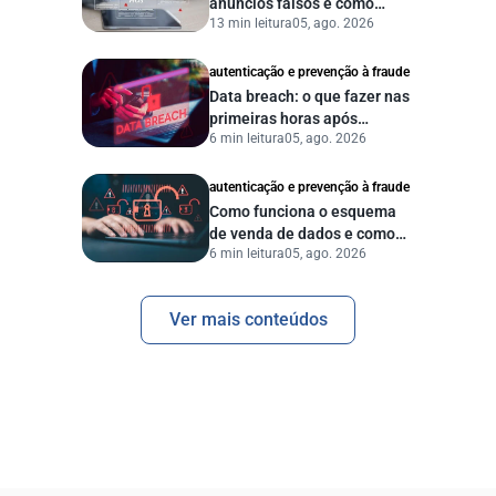
anúncios falsos e como
13 min leitura
05, ago. 2026
proteger seu negócio?
autenticação e prevenção à fraude
Data breach: o que fazer nas
primeiras horas após
6 min leitura
05, ago. 2026
vazamento de dados?
autenticação e prevenção à fraude
Como funciona o esquema
de venda de dados e como
6 min leitura
05, ago. 2026
proteger sua empresa?
Ver mais conteúdos