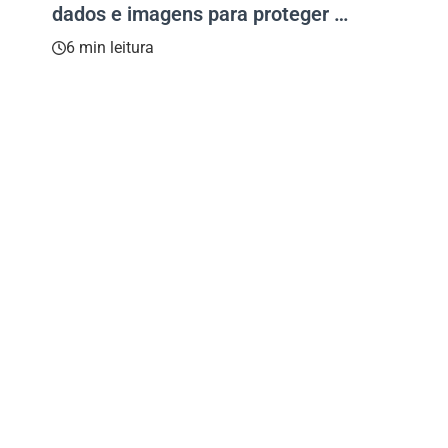
dados e imagens para proteger o
meio ambiente
6 min leitura