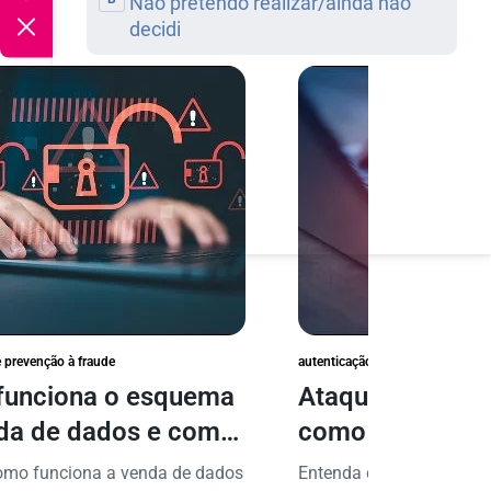
e prevenção à fraude
autenticação e prevenção à fraud
unciona o esquema
Ataques de forç
da de dados e como
como proteger 
er sua empresa?
dados digitais
omo funciona a venda de dados
Entenda como funcionam