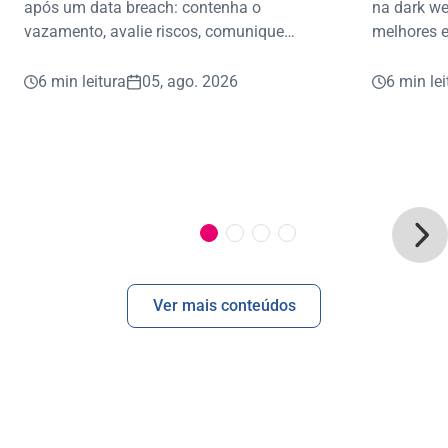
após um data breach: contenha o
na dark we
vazamento, avalie riscos, comunique
melhores e
envolvidos e proteja dados e reputação.
vazamento
6 min leitura
05, ago. 2026
6 min lei
Ver mais conteúdos