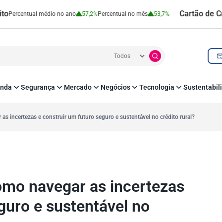
Cartão de Crédito |
tual médio no ano
57,2%
Percentual no mês
53,7%
nda
Segurança
Mercado
Negócios
Tecnologia
Sustentabil
utenticação e Prevenção à Fraude
Leis e Impostos
Agronegócio
Inovação e Tecnologia
Responsabilidade
roteção de Dados
Open Finance
RH
O corre de quem f
s incertezas e construir um futuro seguro e sustentável no crédito rural?
mo
Estudos e Pesquisas
s e fornecedores
Indicadores Econômicos
Cadastro Positivo
omo navegar as incertezas
guro e sustentável no