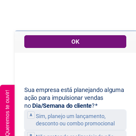
rtigo
Queremos te ouvir!