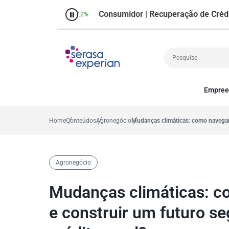
Consumidor | Recuperação de Crédito
entual no mês
37,2%
Percen
Empree
Cobrança
A
Crédito
P
Home
Conteúdos
Agronegócio
Mudanças climáticas: como navegar a
Empreendedoris
Gestão de cliente
Decisão
Agronegócio
MEI
Finanças
Mudanças climáticas: c
Marketing
e construir um futuro se