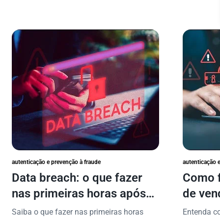
autenticação e prevenção à fraude
autenticação 
Data breach: o que fazer
Como f
nas primeiras horas após
de ven
vazamento de dados?
proteg
Saiba o que fazer nas primeiras horas
Entenda c