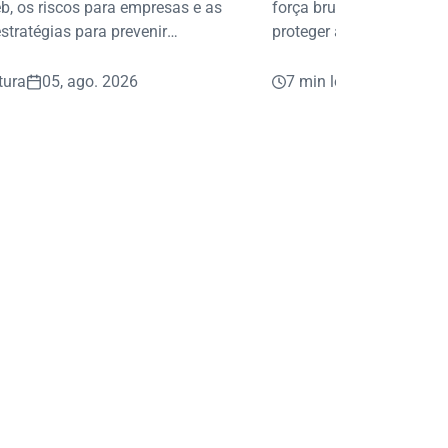
b, os riscos para empresas e as
força bruta e conheça pr
stratégias para prevenir
proteger acessos, dados
s e fraudes.
digitais da sua empresa.
tura
05, ago. 2026
7 min leitura
05, ago