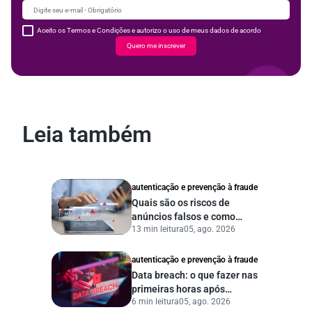
Aceito os Termos e Condições e autorizo o uso de meus dados de acordo
Quero me inscrever
Leia também
autenticação e prevenção à fraude
Quais são os riscos de
anúncios falsos e como
13 min leitura
05, ago. 2026
proteger seu negócio?
autenticação e prevenção à fraude
Data breach: o que fazer nas
primeiras horas após
6 min leitura
05, ago. 2026
vazamento de dados?