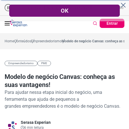
Empresas | Recuperação de Crédito
Cartão de Crédito | Cadastro
no ano
0,2%
57,2%
Percentual no mês
53,7%
Percentual médio no ano
Entrar
Home
Conteúdos
Empreendedorismo
Modelo de negócio Canvas: conheça as sua
Empreendedorismo
PME
Modelo de negócio Canvas: conheça as
suas vantagens!
Para ajudar nessa etapa inicial do negócio, uma
ferramenta que ajuda de pequenos a
grandes empreendedores é o modelo de negócio Canvas.
Serasa Experian
6 min leitura