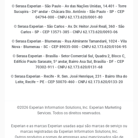
Indicadores Econômicos
© Serasa Experian - São Paulo - Av das Nações Unidas, 14.401 - Torre
Inovação e Tecnologia
Sucupira - 24º andar - Chácara Sto. Antônio - São Paulo - SP - CEP
Leis e impostos
04794-000 - CNPJ 62.173.620/0001-80
Marketing
© Serasa Experian - São Carlos - Av. Dr. Heitor José Reali, 360 - São
MEI
Carlos - SP
- CEP 13571-385 - CNPJ 62.173.620/0093-06
Open Finance
© Serasa Experian - Blumenau - Rua Almirante Tamandaré, 1024 - Vila
Proteção de Dados
Nova - Blumenau - SC - CEP 89035-000 - CNPJ 62.173.620/0104-95
RH
© Serasa Experian - Brasília - Setor Comercial Sul, Quadra 2, Bloco C,
Sustentabilidade Corporativa
Edifício Paulo Sarasate, 5º andar, Bairro Asa Sul, Brasília - DF - CEP
70302-911 - CNPJ 62.173.620/0131-68
© Serasa Experian - Recife - R. Sen. José Henrique, 231 - Bairro Ilha do
Leite, Recife – PE - CEP 50070-460 - CNPJ 62.173.620/0133-20
©2026 Experian Information Solutions, Inc. Experian Marketing
Services. Todos os direitos reservados.
Experian e as marcas Experian usadas aqui são marcas de serviço ou
marcas registradas da Experian Information Solutions, Inc.
Outros produtos e nomes de empresas aqui mencionados são de