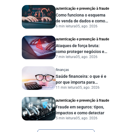
autenticação e prevenção à fraude
Como funciona o esquema
de venda de dados e como
6 min leitura
05, ago. 2026
proteger sua empresa?
autenticação e prevenção à fraude
Ataques de força bruta:
como proteger negócios e
7 min leitura
05, ago. 2026
dados digitais
finanças
Saúde financeira: o que é e
por que importa para
11 min leitura
05, ago. 2026
pessoas e empresas?
autenticação e prevenção à fraude
Fraude em seguros: tipos,
impactos e como detectar
5 min leitura
05, ago. 2026