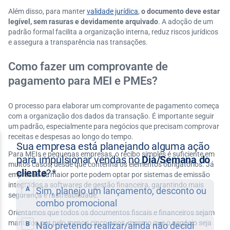
Além disso, para manter
validade jurídica
,
o documento deve estar
legível, sem rasuras e devidamente arquivado
. A adoção de um
padrão formal facilita a organização interna, reduz riscos jurídicos
e assegura a transparência nas transações.
Como fazer um comprovante de
pagamento para MEI e PMEs?
O processo para elaborar um comprovante de pagamento começa
com a organização dos dados da transação. É importante seguir
um padrão, especialmente para negócios que precisam comprovar
receitas e despesas ao longo do tempo.
Para MEIs e pequenas empresas, o recibo simples é suficiente em
muitos casos, desde que contenha os elementos obrigatórios. Já
empresas de maior porte podem optar por sistemas de emissão
integrados a softwares de gestão financeira, garantindo mais
segurança e rastreabilidade.
Orientamos que todos os documentos fiscais e financeiros sejam
mantidos por pelo menos cinco anos, mesmo que o negócio seja