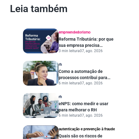
Leia também
empreendedorismo
Reforma Tributária: por que
sua empresa precisa
3 min leitura
07, ago. 2026
começar a se preparar
agora?
rh
Como a automação de
processos contribui para
6 min leitura
07, ago. 2026
uma gestão pública mais
eficiente
rh
eNPS: como medir e usar
para melhorar o RH
6 min leitura
07, ago. 2026
autenticação e prevenção à fraude
Quais são os riscos de