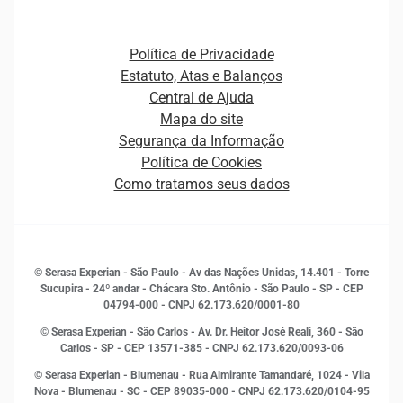
Agronegócio
Open Finance
Atualização Cadastral e Financeira para Pessoa Jurídica
Autenticação e Prevenção à Fraude
Pequenas e Médias Empresas
Canais de Atendimento
Carreiras
Plataformas e Motores de decisão
Política de Privacidade
Carreiras
Cobrança
Estatuto, Atas e Balanços
Distribuidores e representantes
Crédito
Central de Ajuda
Estrutura Organizacional
Curso Gratuito de Saúde Financeira
Mapa do site
Ética e Compliance
Decisão
Segurança da Informação
Novas Marcas
Empreendedorismo
Política de Cookies
Quem somos
Estudos e Pesquisas
Como tratamos seus dados
Sala de Imprensa
Finanças
Sustentabilidade
Gestão de clientes e fornecedores
Histórias de sucesso
Indicadores Econômicos
© Serasa Experian - São Paulo - Av das Nações Unidas, 14.401 - Torre
Inovação e Tecnologia
Sucupira - 24º andar - Chácara Sto. Antônio - São Paulo - SP - CEP
Leis e impostos
04794-000 - CNPJ 62.173.620/0001-80
Marketing
© Serasa Experian - São Carlos - Av. Dr. Heitor José Reali, 360 - São
MEI
Carlos - SP
- CEP 13571-385 - CNPJ 62.173.620/0093-06
Open Finance
© Serasa Experian - Blumenau - Rua Almirante Tamandaré, 1024 - Vila
Proteção de Dados
Nova - Blumenau - SC - CEP 89035-000 - CNPJ 62.173.620/0104-95