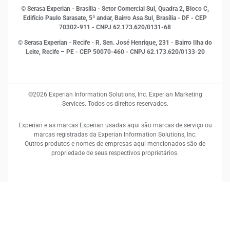
RH
© Serasa Experian - Brasília - Setor Comercial Sul, Quadra 2, Bloco C,
Sustentabilidade Corporativa
Edifício Paulo Sarasate, 5º andar, Bairro Asa Sul, Brasília - DF - CEP
70302-911 - CNPJ 62.173.620/0131-68
© Serasa Experian - Recife - R. Sen. José Henrique, 231 - Bairro Ilha do
Leite, Recife – PE - CEP 50070-460 - CNPJ 62.173.620/0133-20
©2026 Experian Information Solutions, Inc. Experian Marketing
Services. Todos os direitos reservados.
Experian e as marcas Experian usadas aqui são marcas de serviço ou
marcas registradas da Experian Information Solutions, Inc.
Outros produtos e nomes de empresas aqui mencionados são de
propriedade de seus respectivos proprietários.