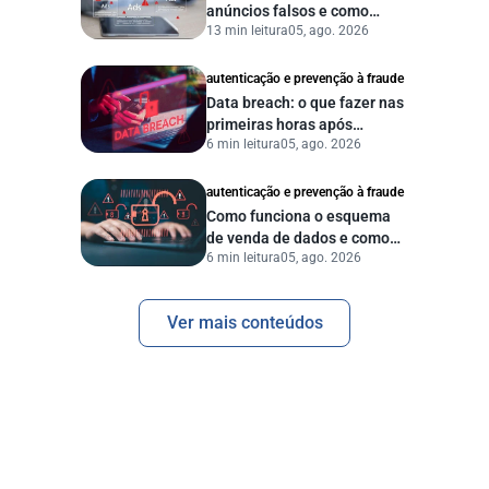
anúncios falsos e como
13 min leitura
05, ago. 2026
proteger seu negócio?
autenticação e prevenção à fraude
Data breach: o que fazer nas
primeiras horas após
6 min leitura
05, ago. 2026
vazamento de dados?
autenticação e prevenção à fraude
Como funciona o esquema
de venda de dados e como
6 min leitura
05, ago. 2026
proteger sua empresa?
Ver mais conteúdos