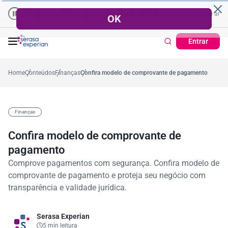
Empresas | Recuperação de Crédito
Cartão de Crédito | Cadastro P
 ano
%
57,2%
Percentual no mês
53,7%
Percentual médio no ano
38
Entrar
Home
Conteúdos
Finanças
Confira modelo de comprovante de pagamento
Finanças
Confira modelo de comprovante de
pagamento
Comprove pagamentos com segurança. Confira modelo de
comprovante de pagamento e proteja seu negócio com
transparência e validade jurídica.
Serasa Experian
5 min leitura