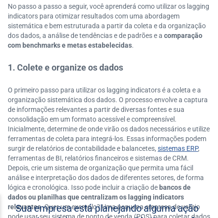
No passo a passo a seguir, você aprenderá como utilizar os lagging
indicators para otimizar resultados com uma abordagem
sistemática e bem estruturada a partir da coleta e da organização
dos dados, a análise de tendências e de padrões e a
comparação
com benchmarks e metas estabelecidas
.
1. Colete e organize os dados
O primeiro passo para utilizar os lagging indicators é a coleta e a
organização sistemática dos dados. O processo envolve a captura
de informações relevantes a partir de diversas fontes e sua
consolidação em um formato acessível e compreensível.
Inicialmente, determine de onde virão os dados necessários e utilize
ferramentas de coleta para integrá-los. Essas informações podem
surgir de relatórios de contabilidade e balancetes,
sistemas ERP
,
ferramentas de BI, relatórios financeiros e sistemas de CRM.
Depois, crie um sistema de organização que permita uma fácil
análise e interpretação dos dados de diferentes setores, de forma
lógica e cronológica. Isso pode incluir a criação de
bancos de
dados ou planilhas que centralizam os lagging indicators
relevantes
. Quer um exemplo? Uma pequena empresa de varejo
pode usar seu sistema de ponto de venda (POS) para coletar dados