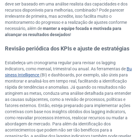
deve ser baseado em uma análise realista das capacidades e dos
recursos disponíveis para melhorias, combinado? Pode parecer
irrelevante de primeira, mas acredite, isso facilita muito o
monitoramento do progresso e a realização de ajustes conforme
necessário, além de
manter a equipe focada e motivada para
alcançar os resultados desejados
!
Revisão periódica dos KPIs e ajuste de estratégias
Estabeleça um cronograma regular para revisar os lagging
indicators, como mensal, trimestral ou anual. As ferramentas de
Bu
siness Intelligence
(BI) e dashboards, por exemplo, são úteis para
monitorar e analisá-los em tempo real, facilitando a identificação
rápida de tendências e anomalias. Já quando os resultados não
atingirem as metas, conduza uma análise detalhada para entender
as causas subjacentes, como a revisão de processos, políticas e
fatores externos. Então, esteja preparado para implementar ações
corretivas com base nos insights obtidos dos lagging indicators,
como reavaliar processos internos, realocar recursos ou mudar a
abordagem de mercado. Para além da identificação dos
acontecimentos que podem não ser tão benéficos para a
organização, a análise dos lagging indicators também pode revelar