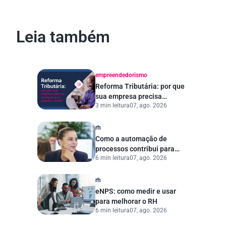
Leia também
empreendedorismo
Reforma Tributária: por que
sua empresa precisa
3 min leitura
07, ago. 2026
começar a se preparar
agora?
rh
Como a automação de
processos contribui para
6 min leitura
07, ago. 2026
uma gestão pública mais
eficiente
rh
eNPS: como medir e usar
para melhorar o RH
6 min leitura
07, ago. 2026