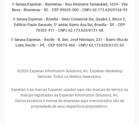
Open Finance
© Serasa Experian - Blumenau - Rua Almirante Tamandaré, 1024 - Vila
Proteção de Dados
Nova - Blumenau - SC - CEP 89035-000 - CNPJ 62.173.620/0104-95
RH
© Serasa Experian - Brasília - Setor Comercial Sul, Quadra 2, Bloco C,
Sustentabilidade Corporativa
Edifício Paulo Sarasate, 5º andar, Bairro Asa Sul, Brasília - DF - CEP
70302-911 - CNPJ 62.173.620/0131-68
© Serasa Experian - Recife - R. Sen. José Henrique, 231 - Bairro Ilha do
Leite, Recife – PE - CEP 50070-460 - CNPJ 62.173.620/0133-20
©2026 Experian Information Solutions, Inc. Experian Marketing
Services. Todos os direitos reservados.
Experian e as marcas Experian usadas aqui são marcas de serviço ou
marcas registradas da Experian Information Solutions, Inc.
Outros produtos e nomes de empresas aqui mencionados são de
propriedade de seus respectivos proprietários.