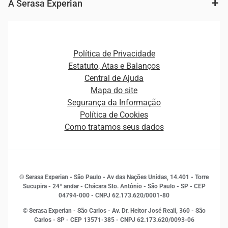
Fintechs
Cobrança e Recuperação de Dívidas
A Serasa Experian
Ver todo o conteúdo
Gestão de cliente e de portfólio
Agronegócio
Open Finance
Atualização Cadastral e Financeira para Pessoa Jurídica
Autenticação e Prevenção à Fraude
Pequenas e Médias Empresas
Canais de Atendimento
Carreiras
Plataformas e Motores de decisão
Política de Privacidade
Carreiras
Cobrança
Estatuto, Atas e Balanços
Distribuidores e representantes
Crédito
Central de Ajuda
Estrutura Organizacional
Curso Gratuito de Saúde Financeira
Mapa do site
Ética e Compliance
Decisão
Segurança da Informação
Novas Marcas
Empreendedorismo
Política de Cookies
Quem somos
Estudos e Pesquisas
Como tratamos seus dados
Sala de Imprensa
Finanças
Sustentabilidade
Gestão de clientes e fornecedores
Histórias de sucesso
Indicadores Econômicos
© Serasa Experian - São Paulo - Av das Nações Unidas, 14.401 - Torre
Inovação e Tecnologia
Sucupira - 24º andar - Chácara Sto. Antônio - São Paulo - SP - CEP
Leis e impostos
04794-000 - CNPJ 62.173.620/0001-80
Marketing
© Serasa Experian - São Carlos - Av. Dr. Heitor José Reali, 360 - São
MEI
Carlos - SP
- CEP 13571-385 - CNPJ 62.173.620/0093-06