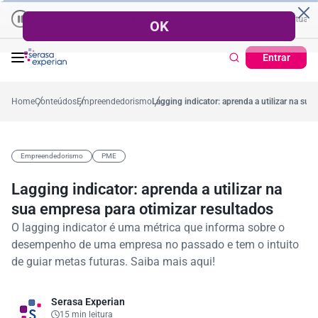
eração de Crédito
Cartão de Crédito | Cadastro Positivo
l no mês
53,7%
Percentual médio no ano
38,7%
Percentual no mês
Ticket Médio
37,
Entrar
Home
Conteúdos
Empreendedorismo
Lagging indicator: aprenda a utilizar na sua
Empreendedorismo
PME
Lagging indicator: aprenda a utilizar na
sua empresa para otimizar resultados
O lagging indicator é uma métrica que informa sobre o
desempenho de uma empresa no passado e tem o intuito
de guiar metas futuras. Saiba mais aqui!
Serasa Experian
15 min leitura