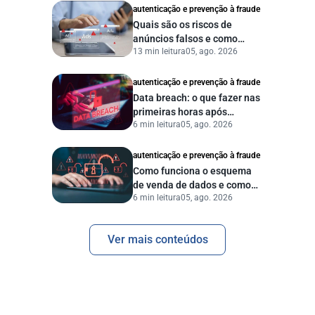
autenticação e prevenção à fraude
Quais são os riscos de
anúncios falsos e como
13 min leitura
05, ago. 2026
proteger seu negócio?
autenticação e prevenção à fraude
Data breach: o que fazer nas
primeiras horas após
6 min leitura
05, ago. 2026
vazamento de dados?
autenticação e prevenção à fraude
Como funciona o esquema
de venda de dados e como
6 min leitura
05, ago. 2026
proteger sua empresa?
Ver mais conteúdos