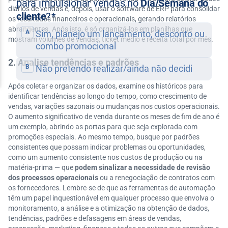
diários de vendas e, depois, usar o software de ERP para consolidar
os resultados financeiros e operacionais, gerando relatórios
abrangentes. Após isto, é só organizá-los em planilhas que
mostram volumes de vendas, ticket médio e receita total por mês.
2. Analise tendências e padrões
Após coletar e organizar os dados, examine os históricos para
identificar tendências ao longo do tempo, como crescimento de
vendas, variações sazonais ou mudanças nos custos operacionais.
O aumento significativo de venda durante os meses de fim de ano é
um exemplo, abrindo as portas para que seja explorada com
promoções especiais. Ao mesmo tempo, busque por padrões
consistentes que possam indicar problemas ou oportunidades,
como um aumento consistente nos custos de produção ou na
matéria-prima — que
podem sinalizar a necessidade de revisão
dos processos operacionais
ou a renegociação de contratos com
os fornecedores. Lembre-se de que as ferramentas de automação
têm um papel inquestionável em qualquer processo que envolva o
monitoramento, a análise e a otimização na obtenção de dados,
tendências, padrões e defasagens em áreas de vendas,