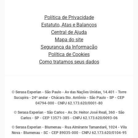
Open Finance
Atualização Cadastral e Financeira para Pessoa Jurídica
Autenticação e Prevenção à Fraude
Pequenas e Médias Empresas
Canais de Atendimento
Carreiras
Plataformas e Motores de decisão
Política de Privacidade
Carreiras
Cobrança
Estatuto, Atas e Balanços
Distribuidores e representantes
Crédito
Central de Ajuda
Estrutura Organizacional
Curso Gratuito de Saúde Financeira
Mapa do site
Ética e Compliance
Decisão
Segurança da Informação
Novas Marcas
Empreendedorismo
Política de Cookies
Quem somos
Estudos e Pesquisas
Como tratamos seus dados
Sala de Imprensa
Finanças
Sustentabilidade
Gestão de clientes e fornecedores
Histórias de sucesso
Indicadores Econômicos
© Serasa Experian - São Paulo - Av das Nações Unidas, 14.401 - Torre
Inovação e Tecnologia
Sucupira - 24º andar - Chácara Sto. Antônio - São Paulo - SP - CEP
Leis e impostos
04794-000 - CNPJ 62.173.620/0001-80
Marketing
© Serasa Experian - São Carlos - Av. Dr. Heitor José Reali, 360 - São
MEI
Carlos - SP
- CEP 13571-385 - CNPJ 62.173.620/0093-06
Open Finance
© Serasa Experian - Blumenau - Rua Almirante Tamandaré, 1024 - Vila
Proteção de Dados
Nova - Blumenau - SC - CEP 89035-000 - CNPJ 62.173.620/0104-95