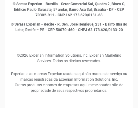
RH
© Serasa Experian - Brasília - Setor Comercial Sul, Quadra 2, Bloco C,
Sustentabilidade Corporativa
Edifício Paulo Sarasate, 5º andar, Bairro Asa Sul, Brasília - DF - CEP
70302-911 - CNPJ 62.173.620/0131-68
© Serasa Experian - Recife - R. Sen. José Henrique, 231 - Bairro Ilha do
Leite, Recife – PE - CEP 50070-460 - CNPJ 62.173.620/0133-20
©2026 Experian Information Solutions, Inc. Experian Marketing
Services. Todos os direitos reservados.
Experian e as marcas Experian usadas aqui são marcas de serviço ou
marcas registradas da Experian Information Solutions, Inc.
Outros produtos e nomes de empresas aqui mencionados são de
propriedade de seus respectivos proprietários.