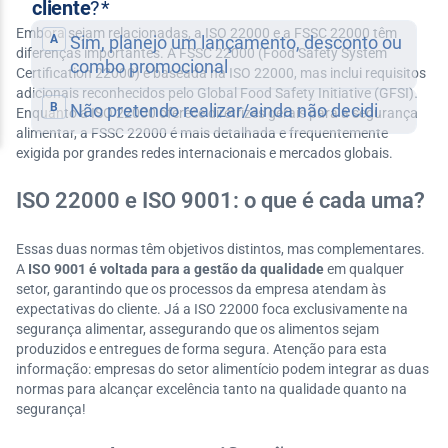
Embora sejam relacionadas, a ISO 22000 e a FSSC 22000 têm
diferenças importantes. A FSSC 22000 (Food Safety System
Certification 22000) é baseada na ISO 22000, mas inclui requisitos
adicionais reconhecidos pelo Global Food Safety Initiative (GFSI).
Enquanto a ISO 22000 oferece diretrizes gerais para a segurança
alimentar, a FSSC 22000 é mais detalhada e frequentemente
exigida por grandes redes internacionais e mercados globais.
ISO 22000 e ISO 9001: o que é cada uma?
Essas duas normas têm objetivos distintos, mas complementares.
A
ISO 9001 é voltada para a gestão da qualidade
em qualquer
setor, garantindo que os processos da empresa atendam às
expectativas do cliente. Já a ISO 22000 foca exclusivamente na
segurança alimentar, assegurando que os alimentos sejam
produzidos e entregues de forma segura. Atenção para esta
informação: empresas do setor alimentício podem integrar as duas
normas para alcançar excelência tanto na qualidade quanto na
segurança!