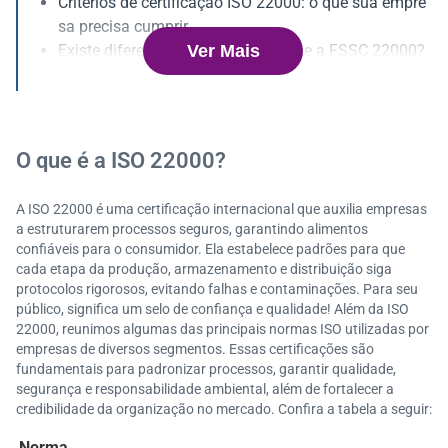
Critérios de certificação ISO 22000: o que sua empre
sa precisa cumprir
Ver Mais
Existe diferença entre a ISO 22000 e a FSSC 22000?
ISO 22000 e ISO 9001: o que é cada uma?
Quem pode ter a certificação ISO 22000?
Benefícios da implementação da ISO 22000: por que
vale a pena?
O que é a ISO 22000?
A ISO 22000 é uma certificação internacional que auxilia empresas
a estruturarem processos seguros, garantindo alimentos
confiáveis para o consumidor. Ela estabelece padrões para que
cada etapa da produção, armazenamento e distribuição siga
protocolos rigorosos, evitando falhas e contaminações. Para seu
público, significa um selo de confiança e qualidade! Além da ISO
22000, reunimos algumas das principais normas ISO utilizadas por
empresas de diversos segmentos. Essas certificações são
fundamentais para padronizar processos, garantir qualidade,
segurança e responsabilidade ambiental, além de fortalecer a
credibilidade da organização no mercado. Confira a tabela a seguir:
Norma