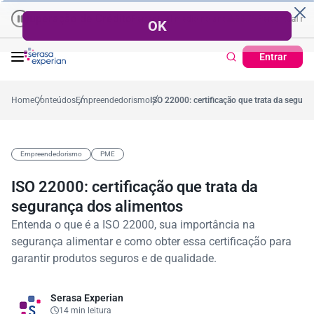
eração de Crédito
Cartão de Crédito | Cadastro Positivo
 no mês
53,7%
Percentual médio no ano
38,7%
Percentual no mês
Ticket Médio
37,2
Entrar
Home
Conteúdos
Empreendedorismo
ISO 22000: certificação que trata da segura
Empreendedorismo
PME
ISO 22000: certificação que trata da
segurança dos alimentos
Entenda o que é a ISO 22000, sua importância na
segurança alimentar e como obter essa certificação para
garantir produtos seguros e de qualidade.
Serasa Experian
14 min leitura