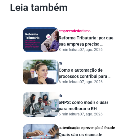
Leia também
empreendedorismo
Reforma Tributária: por que
sua empresa precisa
3 min leitura
07, ago. 2026
começar a se preparar
agora?
rh
Como a automação de
processos contribui para
6 min leitura
07, ago. 2026
uma gestão pública mais
eficiente
rh
eNPS: como medir e usar
para melhorar o RH
6 min leitura
07, ago. 2026
autenticação e prevenção à fraude
Quais são os riscos de