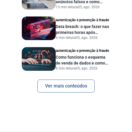
anúncios falsos e como
13 min leitura
05, ago. 2026
proteger seu negócio?
autenticação e prevenção à fraude
Data breach: o que fazer nas
primeiras horas após
6 min leitura
05, ago. 2026
vazamento de dados?
autenticação e prevenção à fraude
Como funciona o esquema
de venda de dados e como
6 min leitura
05, ago. 2026
proteger sua empresa?
Ver mais conteúdos