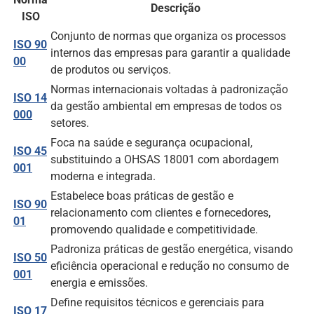
Descrição
ISO
Conjunto de normas que organiza os processos
ISO 90
internos das empresas para garantir a qualidade
00
de produtos ou serviços.
Normas internacionais voltadas à padronização
ISO 14
da gestão ambiental em empresas de todos os
000
setores.
Foca na saúde e segurança ocupacional,
ISO 45
substituindo a OHSAS 18001 com abordagem
001
moderna e integrada.
Estabelece boas práticas de gestão e
ISO 90
relacionamento com clientes e fornecedores,
01
promovendo qualidade e competitividade.
Padroniza práticas de gestão energética, visando
ISO 50
eficiência operacional e redução no consumo de
001
energia e emissões.
Define requisitos técnicos e gerenciais para
ISO 17