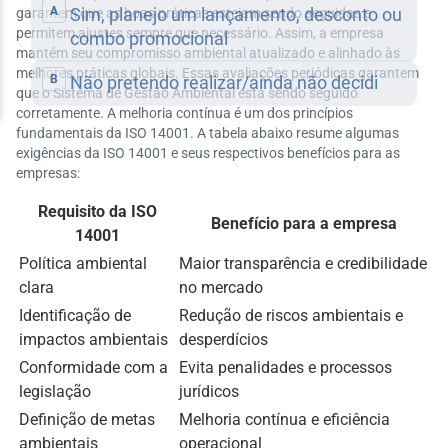
garantem que as boas práticas estejam sendo seguidas e
permitem ajustes sempre que necessário. Assim, a empresa
mantém seu compromisso ambiental atualizado e alinhado às
melhores práticas globais. Essas avaliações periódicas garantem
que o Sistema de Gestão Ambiental está sendo seguido
corretamente. A melhoria contínua é um dos princípios
fundamentais da ISO 14001. A tabela abaixo resume algumas
exigências da ISO 14001 e seus respectivos benefícios para as
empresas:
Requisito da ISO
Benefício para a empresa
14001
Política ambiental
Maior transparência e credibilidade
clara
no mercado
Identificação de
Redução de riscos ambientais e
impactos ambientais
desperdícios
Conformidade com a
Evita penalidades e processos
legislação
jurídicos
Definição de metas
Melhoria contínua e eficiência
ambientais
operacional