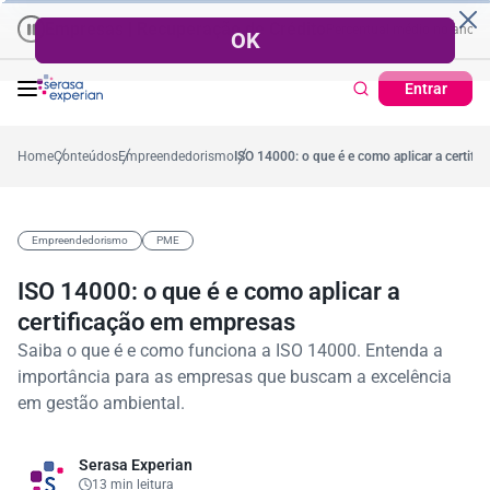
mpresas | Recuperação de Crédito
Cartão de Crédito | Cadastro Posi
o
57,2%
Percentual no mês
53,7%
Percentual médio no ano
38,7%
Perc
Entrar
Home
Conteúdos
Empreendedorismo
ISO 14000: o que é e como aplicar a certif
Empreendedorismo
PME
ISO 14000: o que é e como aplicar a
certificação em empresas
Saiba o que é e como funciona a ISO 14000. Entenda a
importância para as empresas que buscam a excelência
em gestão ambiental.
Serasa Experian
13 min leitura