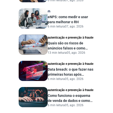
6 min leitura
07, ago. 2026
uma gestão pública mais
eficiente
rh
eNPS: como medir e usar
para melhorar o RH
6 min leitura
07, ago. 2026
autenticação e prevenção à fraude
Quais são os riscos de
anúncios falsos e como
13 min leitura
05, ago. 2026
proteger seu negócio?
autenticação e prevenção à fraude
Data breach: o que fazer nas
primeiras horas após
6 min leitura
05, ago. 2026
vazamento de dados?
autenticação e prevenção à fraude
Como funciona o esquema
de venda de dados e como
6 min leitura
05, ago. 2026
proteger sua empresa?