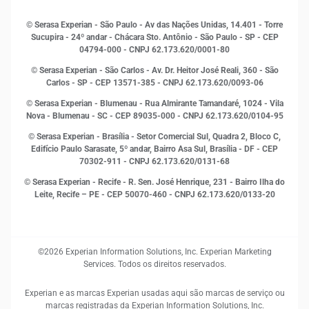
Indicadores Econômicos
© Serasa Experian - São Paulo - Av das Nações Unidas, 14.401 - Torre
Inovação e Tecnologia
Sucupira - 24º andar - Chácara Sto. Antônio - São Paulo - SP - CEP
Leis e impostos
04794-000 - CNPJ 62.173.620/0001-80
Marketing
© Serasa Experian - São Carlos - Av. Dr. Heitor José Reali, 360 - São
MEI
Carlos - SP
- CEP 13571-385 - CNPJ 62.173.620/0093-06
Open Finance
© Serasa Experian - Blumenau - Rua Almirante Tamandaré, 1024 - Vila
Proteção de Dados
Nova - Blumenau - SC - CEP 89035-000 - CNPJ 62.173.620/0104-95
RH
© Serasa Experian - Brasília - Setor Comercial Sul, Quadra 2, Bloco C,
Sustentabilidade Corporativa
Edifício Paulo Sarasate, 5º andar, Bairro Asa Sul, Brasília - DF - CEP
70302-911 - CNPJ 62.173.620/0131-68
© Serasa Experian - Recife - R. Sen. José Henrique, 231 - Bairro Ilha do
Leite, Recife – PE - CEP 50070-460 - CNPJ 62.173.620/0133-20
©2026 Experian Information Solutions, Inc. Experian Marketing
Services. Todos os direitos reservados.
Experian e as marcas Experian usadas aqui são marcas de serviço ou
marcas registradas da Experian Information Solutions, Inc.