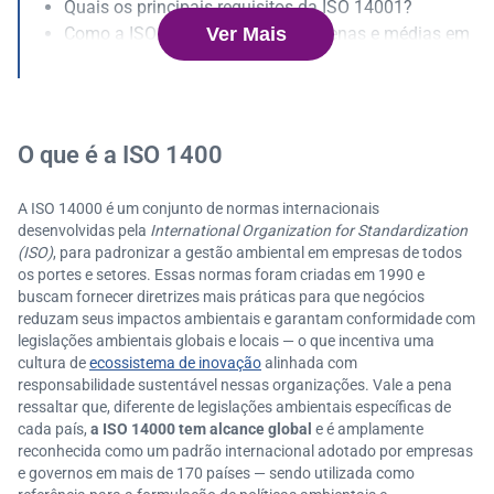
Quais os principais requisitos da ISO 14001?
Ver Mais
Como a ISO 14000 beneficia pequenas e médias em
presas?
Como a tecnologia pode auxiliar na implementação
da ISO 14000?
A ISO 14000 e o futuro sustentável das empresas
O que é a ISO 1400
A ISO 14000 é um conjunto de normas internacionais
desenvolvidas pela
International Organization for Standardization
(ISO)
, para padronizar a gestão ambiental em empresas de todos
os portes e setores. Essas normas foram criadas em 1990 e
buscam fornecer diretrizes mais práticas para que negócios
reduzam seus impactos ambientais e garantam conformidade com
legislações ambientais globais e locais — o que incentiva uma
cultura de
ecossistema de inovação
alinhada com
responsabilidade sustentável nessas organizações. Vale a pena
ressaltar que, diferente de legislações ambientais específicas de
cada país,
a ISO 14000 tem alcance global
e é amplamente
reconhecida como um padrão internacional adotado por empresas
e governos em mais de 170 países — sendo utilizada como