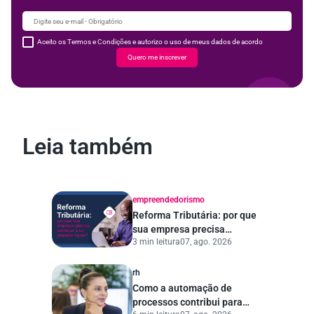
Aceito os Termos e Condições e autorizo o uso de meus dados de acordo
Quero me inscrever
Leia também
empreendedorismo
Reforma Tributária: por que
sua empresa precisa
3 min leitura
07, ago. 2026
começar a se preparar
agora?
rh
Como a automação de
processos contribui para