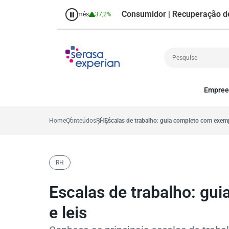
Consumidor | Recuperação de Crédit
,7%
Percentual no mês
37,2%
Empree
Cobrança
A
Crédito
P
Home
Conteúdos
RH
Escalas de trabalho: guia completo com exemp
Empreendedoris
Gestão de cliente
Decisão
RH
MEI
Finanças
Escalas de trabalho: gu
Marketing
e leis