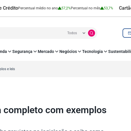
o
Cartão de Cré
Percentual médio no ano
57,2%
Percentual no mês
53,7%
nda
Segurança
Mercado
Negócios
Tecnologia
Sustentabil
utenticação e Prevenção à Fraude
Leis e Impostos
Agronegócio
Inovação e Tecnologia
Responsabilidade
roteção de Dados
Open Finance
RH
O corre de quem f
los e leis
mo
Estudos e Pesquisas
s e fornecedores
Indicadores Econômicos
Cadastro Positivo
ia completo com exemplos