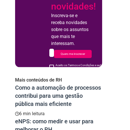
novidades!
Inscreva-se e
receba novidades
sobre os assuntos
que mais te
interessam.
Quero me inscrever
Aceito os Termos e Condições e autorizo o uso de meus d
acordo
Mais conteúdos de RH
Como a automação de processos
contribui para uma gestão
pública mais eficiente
6 min leitura
eNPS: como medir e usar para
melhorar o RH