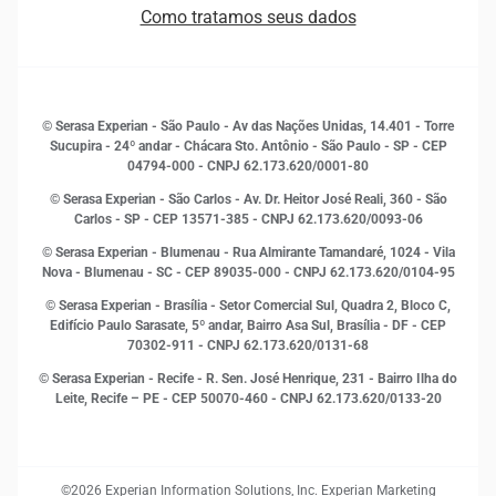
Quem somos
Estudos e Pesquisas
Como tratamos seus dados
Sala de Imprensa
Finanças
Sustentabilidade
Gestão de clientes e fornecedores
Histórias de sucesso
Indicadores Econômicos
© Serasa Experian - São Paulo - Av das Nações Unidas, 14.401 - Torre
Inovação e Tecnologia
Sucupira - 24º andar - Chácara Sto. Antônio - São Paulo - SP - CEP
Leis e impostos
04794-000 - CNPJ 62.173.620/0001-80
Marketing
© Serasa Experian - São Carlos - Av. Dr. Heitor José Reali, 360 - São
MEI
Carlos - SP
- CEP 13571-385 - CNPJ 62.173.620/0093-06
Open Finance
© Serasa Experian - Blumenau - Rua Almirante Tamandaré, 1024 - Vila
Proteção de Dados
Nova - Blumenau - SC - CEP 89035-000 - CNPJ 62.173.620/0104-95
RH
© Serasa Experian - Brasília - Setor Comercial Sul, Quadra 2, Bloco C,
Sustentabilidade Corporativa
Edifício Paulo Sarasate, 5º andar, Bairro Asa Sul, Brasília - DF - CEP
70302-911 - CNPJ 62.173.620/0131-68
© Serasa Experian - Recife - R. Sen. José Henrique, 231 - Bairro Ilha do
Leite, Recife – PE - CEP 50070-460 - CNPJ 62.173.620/0133-20
©2026 Experian Information Solutions, Inc. Experian Marketing