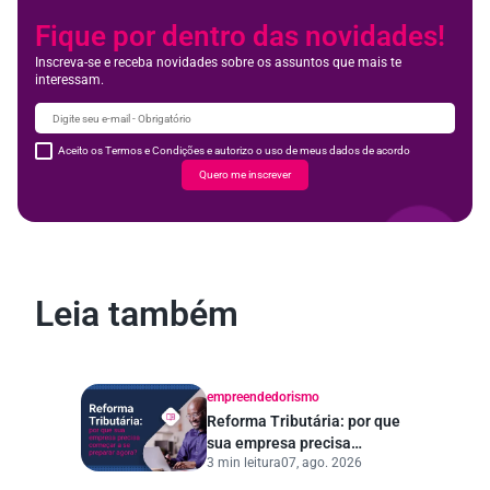
Fique por dentro das novidades!
Inscreva-se e receba novidades sobre os assuntos que mais te
interessam.
Aceito os Termos e Condições e autorizo o uso de meus dados de acordo
Quero me inscrever
Leia também
empreendedorismo
Reforma Tributária: por que
sua empresa precisa
3 min leitura
07, ago. 2026
começar a se preparar
agora?