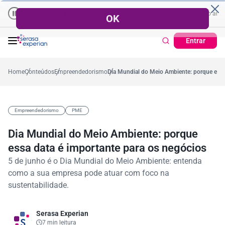
Empresas | Recuperação de Crédito
Cartão de Crédito | Cadastro
no ano
%
57,2%
Percentual no mês
53,7%
Percentual médio no ano
38,
Entrar
Home
Conteúdos
Empreendedorismo
Dia Mundial do Meio Ambiente: porque essa
Empreendedorismo
PME
Dia Mundial do Meio Ambiente: porque
essa data é importante para os negócios
5 de junho é o Dia Mundial do Meio Ambiente: entenda
como a sua empresa pode atuar com foco na
sustentabilidade.
Serasa Experian
7 min leitura