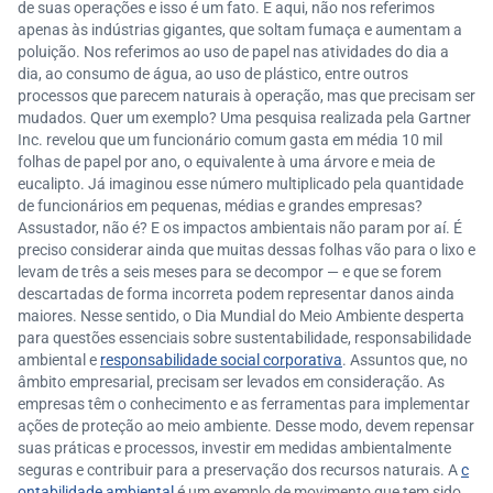
de suas operações e isso é um fato. E aqui, não nos referimos
apenas às indústrias gigantes, que soltam fumaça e aumentam a
poluição. Nos referimos ao uso de papel nas atividades do dia a
dia, ao consumo de água, ao uso de plástico, entre outros
processos que parecem naturais à operação, mas que precisam ser
mudados. Quer um exemplo? Uma pesquisa realizada pela Gartner
Inc. revelou que um funcionário comum gasta em média 10 mil
folhas de papel por ano, o equivalente à uma árvore e meia de
eucalipto. Já imaginou esse número multiplicado pela quantidade
de funcionários em pequenas, médias e grandes empresas?
Assustador, não é? E os impactos ambientais não param por aí. É
preciso considerar ainda que muitas dessas folhas vão para o lixo e
levam de três a seis meses para se decompor — e que se forem
descartadas de forma incorreta podem representar danos ainda
maiores. Nesse sentido, o Dia Mundial do Meio Ambiente desperta
para questões essenciais sobre sustentabilidade, responsabilidade
ambiental e
responsabilidade social corporativa
. Assuntos que, no
âmbito empresarial, precisam ser levados em consideração. As
empresas têm o conhecimento e as ferramentas para implementar
ações de proteção ao meio ambiente. Desse modo, devem repensar
suas práticas e processos, investir em medidas ambientalmente
seguras e contribuir para a preservação dos recursos naturais. A
c
ontabilidade ambiental
é um exemplo de movimento que tem sido