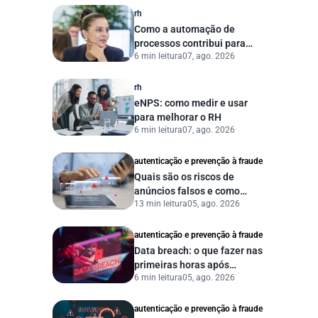
rh
Como a automação de
processos contribui para
6 min leitura
07, ago. 2026
uma gestão pública mais
eficiente
rh
eNPS: como medir e usar
para melhorar o RH
6 min leitura
07, ago. 2026
autenticação e prevenção à fraude
Quais são os riscos de
anúncios falsos e como
13 min leitura
05, ago. 2026
proteger seu negócio?
autenticação e prevenção à fraude
Data breach: o que fazer nas
primeiras horas após
6 min leitura
05, ago. 2026
vazamento de dados?
autenticação e prevenção à fraude