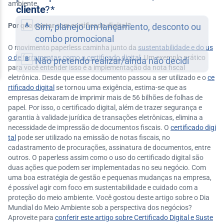
ambiente.
Por que contar com certificado digital?
O movimento paperless caminha junto da
sustentabilidade e do us
o de ferramentas como o certificado digital
. Um exemplo prático
para você entender isso é a implementação da nota fiscal
eletrônica. Desde que esse documento passou a ser utilizado e o
ce
rtificado digital
se tornou uma exigência, estima-se que as
empresas deixaram de imprimir mais de 56 bilhões de folhas de
papel. Por isso, o certificado digital, além de trazer segurança e
garantia à validade jurídica de transações eletrônicas, elimina a
necessidade de impressão de documentos fiscais. O
certificado digi
tal
pode ser utilizado na emissão de notas fiscais, no
cadastramento de procurações, assinatura de documentos, entre
outros. O paperless assim como o uso do certificado digital são
duas ações que podem ser implementadas no seu negócio. Com
uma boa estratégia de gestão e pequenas mudanças na empresa,
é possível agir com foco em sustentabilidade e cuidado com a
proteção do meio ambiente. Você gostou deste artigo sobre o Dia
Mundial do Meio Ambiente sob a perspectiva dos negócios?
Aproveite para
conferir este artigo sobre Certificado Digital e Suste