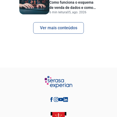
Como funciona o esquema
de venda de dados e como
6 min leitura
05, ago. 2026
proteger sua empresa?
Ver mais conteúdos