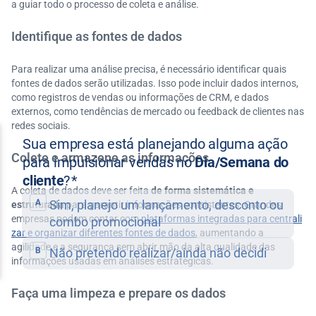
a guiar todo o processo de coleta e análise.
Identifique as fontes de dados
Para realizar uma análise precisa, é necessário identificar quais
fontes de dados serão utilizadas. Isso pode incluir dados internos,
como registros de vendas ou informações de CRM, e dados
externos, como tendências de mercado ou feedback de clientes nas
redes sociais.
Colete e armazene as informações
A coleta de dados deve ser feita
de forma sistemática e
estruturada
para garantir informações consistentes. Grandes
empresas podem contar com
plataformas integradas para centrali
zar e organizar diferentes fontes de dados
, aumentando a
agilidade e a segurança sem abrir mão da alta qualidade das
informações usadas em análises estratégicas.
Faça uma limpeza e prepare os dados