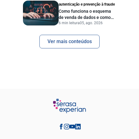
autenticação e prevenção à fraude
Como funciona o esquema
de venda de dados e como
6 min leitura
05, ago. 2026
proteger sua empresa?
Ver mais conteúdos