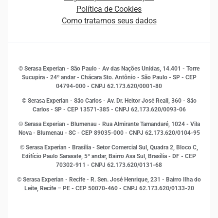
Novas Marcas
Empreendedorismo
Política de Cookies
Quem somos
Estudos e Pesquisas
Como tratamos seus dados
Sala de Imprensa
Finanças
Sustentabilidade
Gestão de clientes e fornecedores
Histórias de sucesso
Indicadores Econômicos
© Serasa Experian - São Paulo - Av das Nações Unidas, 14.401 - Torre
Inovação e Tecnologia
Sucupira - 24º andar - Chácara Sto. Antônio - São Paulo - SP - CEP
Leis e impostos
04794-000 - CNPJ 62.173.620/0001-80
Marketing
© Serasa Experian - São Carlos - Av. Dr. Heitor José Reali, 360 - São
MEI
Carlos - SP
- CEP 13571-385 - CNPJ 62.173.620/0093-06
Open Finance
© Serasa Experian - Blumenau - Rua Almirante Tamandaré, 1024 - Vila
Proteção de Dados
Nova - Blumenau - SC - CEP 89035-000 - CNPJ 62.173.620/0104-95
RH
© Serasa Experian - Brasília - Setor Comercial Sul, Quadra 2, Bloco C,
Sustentabilidade Corporativa
Edifício Paulo Sarasate, 5º andar, Bairro Asa Sul, Brasília - DF - CEP
70302-911 - CNPJ 62.173.620/0131-68
© Serasa Experian - Recife - R. Sen. José Henrique, 231 - Bairro Ilha do
Leite, Recife – PE - CEP 50070-460 - CNPJ 62.173.620/0133-20