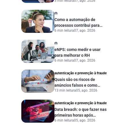
3 min leitura
07, ago. 2026
começar a se preparar
agora?
rh
Como a automação de
processos contribui para
6 min leitura
07, ago. 2026
uma gestão pública mais
eficiente
rh
eNPS: como medir e usar
para melhorar o RH
6 min leitura
07, ago. 2026
autenticação e prevenção à fraude
Quais são os riscos de
anúncios falsos e como
13 min leitura
05, ago. 2026
proteger seu negócio?
autenticação e prevenção à fraude
Data breach: o que fazer nas
primeiras horas após
6 min leitura
05, ago. 2026
vazamento de dados?