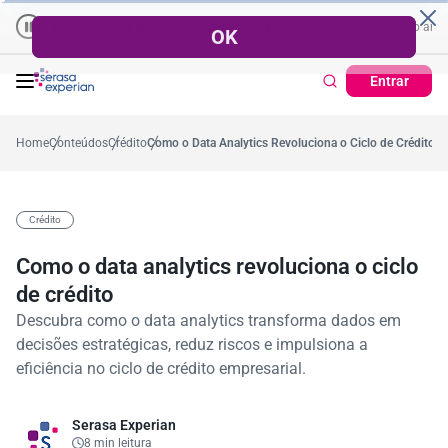
Empresas | Recuperação de Crédito
Cartão de Crédito | Cadastro
no ano
5,4%
57,2%
Percentual no mês
53,7%
Percentual médio no ano
Entrar
Home
Conteúdos
Crédito
Como o Data Analytics Revoluciona o Ciclo de Crédito
Crédito
Como o data analytics revoluciona o ciclo
de crédito
Descubra como o data analytics transforma dados em
decisões estratégicas, reduz riscos e impulsiona a
eficiência no ciclo de crédito empresarial.
Serasa Experian
8 min leitura