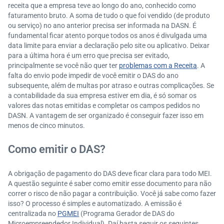
receita que a empresa teve ao longo do ano, conhecido como
faturamento bruto. A soma de tudo o que foi vendido (de produto
ou serviço) no ano anterior precisa ser informada na DASN. É
fundamental ficar atento porque todos os anos é divulgada uma
data limite para enviar a declaração pelo site ou aplicativo. Deixar
para a última hora é um erro que precisa ser evitado,
principalmente se você não quer ter
problemas com a Receita
. A
falta do envio pode impedir de você emitir o DAS do ano
subsequente, além de multas por atraso e outras complicações. Se
a contabilidade da sua empresa estiver em dia, é só somar os
valores das notas emitidas e completar os campos pedidos no
DASN. A vantagem de ser organizado é conseguir fazer isso em
menos de cinco minutos.
Como emitir o DAS?
A obrigação de pagamento do DAS deve ficar clara para todo MEI.
A questão seguinte é saber como emitir esse documento para não
correr o risco de não pagar a contribuição. Você já sabe como fazer
isso? O processo é simples e automatizado. A emissão é
centralizada no
PGMEI
(Programa Gerador de DAS do
Microempreendedor Individual). Daí basta seguir os seguintes