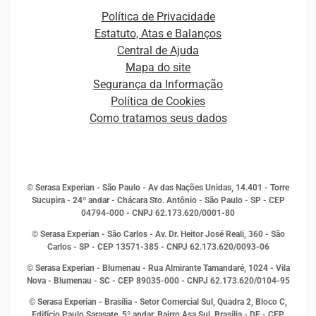
Canais de Atendimento
Carreiras
Plataformas e Motores de decisão
Política de Privacidade
Carreiras
Cobrança
Estatuto, Atas e Balanços
Distribuidores e representantes
Crédito
Central de Ajuda
Estrutura Organizacional
Curso Gratuito de Saúde Financeira
Mapa do site
Ética e Compliance
Decisão
Segurança da Informação
Novas Marcas
Empreendedorismo
Política de Cookies
Quem somos
Estudos e Pesquisas
Como tratamos seus dados
Sala de Imprensa
Finanças
Sustentabilidade
Gestão de clientes e fornecedores
Histórias de sucesso
Indicadores Econômicos
© Serasa Experian - São Paulo - Av das Nações Unidas, 14.401 - Torre
Inovação e Tecnologia
Sucupira - 24º andar - Chácara Sto. Antônio - São Paulo - SP - CEP
Leis e impostos
04794-000 - CNPJ 62.173.620/0001-80
Marketing
© Serasa Experian - São Carlos - Av. Dr. Heitor José Reali, 360 - São
MEI
Carlos - SP
- CEP 13571-385 - CNPJ 62.173.620/0093-06
Open Finance
© Serasa Experian - Blumenau - Rua Almirante Tamandaré, 1024 - Vila
Proteção de Dados
Nova - Blumenau - SC - CEP 89035-000 - CNPJ 62.173.620/0104-95
RH
© Serasa Experian - Brasília - Setor Comercial Sul, Quadra 2, Bloco C,
Sustentabilidade Corporativa
Edifício Paulo Sarasate, 5º andar, Bairro Asa Sul, Brasília - DF - CEP