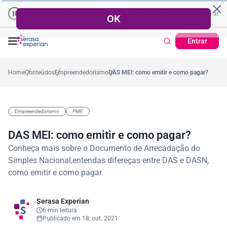
Empresas | Recuperação de Crédito
Cartão de Crédito | Cadastro 
o ano
,4%
57,2%
Percentual no mês
53,7%
Percentual médio no ano
3
Entrar
Home
Conteúdos
Empreendedorismo
DAS MEI: como emitir e como pagar?
Empreendedorismo
PME
DAS MEI: como emitir e como pagar?
Conheça mais sobre o Documento de Arrecadação do
Simples Nacional,entendas difereças entre DAS e DASN,
como emitir e como pagar.
Serasa Experian
6 min leitura
Publicado em 18, out. 2021