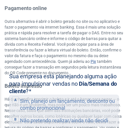
Pagamento online
Outra alternativa é abrir o boleto gerado no site ou no aplicativo e
fazer o pagamento via internet banking. Essa é mais uma solução
prática e rápida para resolver a tarefa de pagar o DAS. Entre no seu
sistema bancário online e informe o código de barras para quitar a
dívida com a Receita Federal. Você pode copiar para a área de
transferência ou fazer a leitura virtual do boleto. Então, confirme o
valor da fatura e faça o pagamento no mesmo dia ou deixe
agendado com antecedência. Quem já aderiu ao
Pix
também
consegue fazer a transação em segundos pela leitura instantânea
do QR Code presente no documento.
Boleto impresso
Há quem prefira imprimir o boleto e ir até o banco para pagar — o
que não é um problema, mas pode ser um pouco mais trabalhoso.
Nesse caso, saiba que além das instituições bancárias, você pode
escolher outros locais, como lotéricas ou qualquer lugar com caixa
eletrônico. Com saldo disponível para cobrir o valor, basta fazer a
leitura do código de barras e confirmar o pagamento. Viu como é