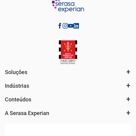
Soluções
Indústrias
Análise de mercado e segmentação de público
Autenticação e Prevenção à Fraude
Conteúdos
Agronegócio
Consulta e concessão de crédito
Fintechs
Cobrança e Recuperação de Dívidas
A Serasa Experian
Ver todo o conteúdo
Gestão de cliente e de portfólio
Agronegócio
Open Finance
Atualização Cadastral e Financeira para Pessoa Jurídica
Autenticação e Prevenção à Fraude
Pequenas e Médias Empresas