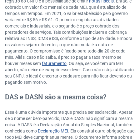
registro do CNPJ e a possibilidade de emitir
notas fiscais
. Então, é
cobrado um valor fixo mensal de cada MEI, que é atualizado de
tempos em tempos. Em 2021, o valor estabelecido pelo governo
varia entre R$ 56 e R$ 61. O primeiro engloba as atividades
comerciais e industriais, e o segundo é o preço cobrado dos
prestadores de serviços. Tais contribuições incluem a cobrança
relativa ao INSS, ICMS e ISS, conforme o tipo de atividade. Embora
os valores sejam diferentes, o que não muda é a data de
pagamento. O compromisso é fixado para todo dia 20 de cada
mês. Aliás, caso não saiba, é preciso pagar a taxa mesmo se
houver meses sem
faturamento
. Ou seja, se você tem um MEI
aberto, não deixe de cumprir esse dever. Caso não esteja utilizando
seu CNPJ, o ideal é encerrar o cadastro para não ficar devendo ou
pagando sem motivo.
DAS e DASN são a mesma coisa?
Essa é uma dúvida importante que precisa ser esclarecida. Apesar
de o nome ser bem-parecido, DAS e DASN não significam a mesma
coisa. A DASN é a Declaração Anual do Simples Nacional, também
conhecida como
Declaração MEI
. Ela constitui outra obrigação que
todo MEI deve cumprir anualmente. O documento informa sobre a