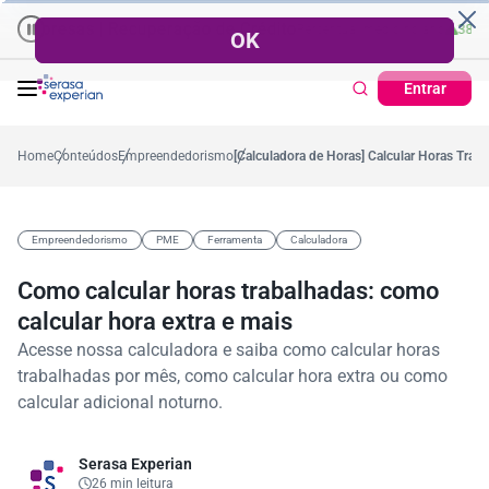
 | Recuperação de Crédito
Cartão de Crédito | Cadastro Positivo
%
Percentual no mês
53,7%
Percentual médio no ano
38,7%
Percentual n
Ti
Entrar
Home
Conteúdos
Empreendedorismo
[Calculadora de Horas] Calcular Horas Traba
Empreendedorismo
PME
Ferramenta
Calculadora
Como calcular horas trabalhadas: como
calcular hora extra e mais
Acesse nossa calculadora e saiba como calcular horas
trabalhadas por mês, como calcular hora extra ou como
calcular adicional noturno.
Serasa Experian
26 min leitura