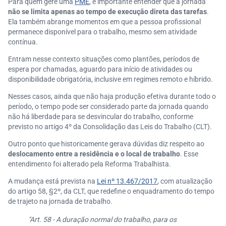
Para quem gere uma
PME
, é importante entender que a jornada
Controle das horas trabalhadas na empresa
não se limita apenas ao tempo de execução direta das tarefas
.
Riscos de erros no cálculo das horas
Ela também abrange momentos em que a pessoa profissional
permanece disponível para o trabalho, mesmo sem atividade
Horas extras e adicional noturno podem ser acumula
contínua.
dos?
Existe limite para a realização de horas extras diária
Entram nesse contexto situações como plantões, períodos de
espera por chamadas, aguardo para início de atividades ou
s?
disponibilidade obrigatória, inclusive em regimes remoto e híbrido.
Os intervalos entram no cálculo da jornada de trabal
ho?
Nesses casos, ainda que não haja produção efetiva durante todo o
Existe limite para a realização de horas extras por di
período, o tempo pode ser considerado parte da jornada quando
não há liberdade para se desvincular do trabalho, conforme
a?
previsto no artigo 4º da Consolidação das Leis do Trabalho (CLT).
Os intervalos de descanso entram no cálculo da jorn
ada de trabalho?
Outro ponto que historicamente gerava dúvidas diz respeito ao
deslocamento entre a residência e o local de trabalho
Gestão correta da jornada como base para decisões
. Esse
entendimento foi alterado pela Reforma Trabalhista.
mais seguras
A mudança está prevista na
Lei nº 13.467/2017
, com atualização
do artigo 58, §2º, da CLT, que redefine o enquadramento do tempo
de trajeto na jornada de trabalho.
"Art. 58 - A duração normal do trabalho, para os