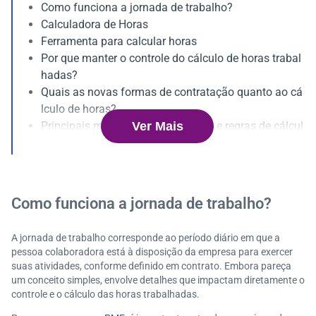
Como funciona a jornada de trabalho?
Calculadora de Horas
Ferramenta para calcular horas
Por que manter o controle do cálculo de horas trabal
hadas?
Quais as novas formas de contratação quanto ao cá
lculo de horas?
Ver Mais
Principais modalidades de jornada e regras de cálcul
o
Detalhes do Cálculo de Horas Trabalhadas em Regi
mes Específicos e Modernos
Importância da clareza contratual e das políticas inte
Como funciona a jornada de trabalho?
rnas
Banco de Horas: Como Funciona o Cálculo e a Gestã
A jornada de trabalho corresponde ao período diário em que a
o Estratégica
pessoa colaboradora está à disposição da empresa para exercer
Como calcular horas trabalhadas na prática
suas atividades, conforme definido em contrato. Embora pareça
Cálculo da hora trabalhada com adicionais legais
um conceito simples, envolve detalhes que impactam diretamente o
controle e o cálculo das horas trabalhadas.
Cálculo da jornada diária, adicionais e horas extras
Adicionais de insalubridade e periculosidade