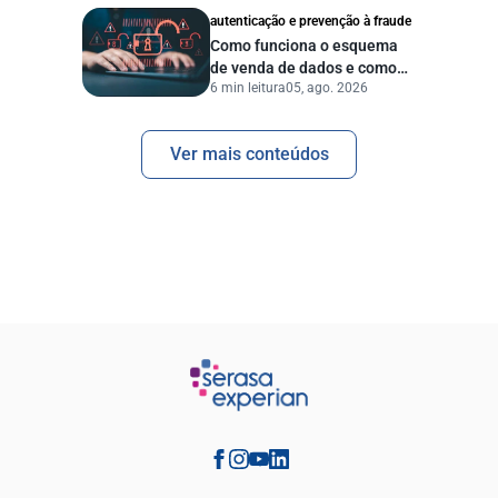
autenticação e prevenção à fraude
Como funciona o esquema
de venda de dados e como
6 min leitura
05, ago. 2026
proteger sua empresa?
Ver mais conteúdos