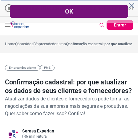
Empresas | Recuperação de Crédito
Cartão de Crédito | Cadastro
 no ano
5,4%
57,2%
Percentual no mês
53,7%
Percentual médio no ano
Entrar
Home
Conteúdos
Empreendedorismo
Confirmação cadastral: por que atualizar os
Empreendedorismo
PME
Confirmação cadastral: por que atualizar
os dados de seus clientes e fornecedores?
Atualizar dados de clientes e fornecedores pode tornar as
negociações da sua empresa mais seguras e produtivas.
Quer saber como fazer isso? Confira!
Serasa Experian
6 min leitura