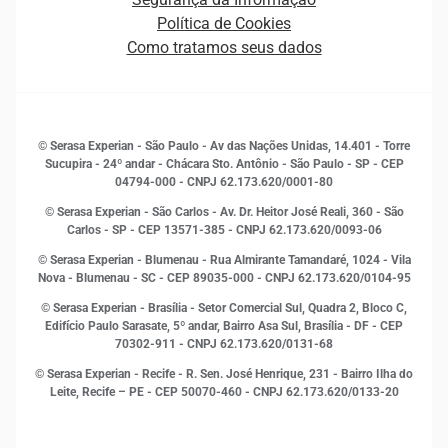
Novas Marcas
Empreendedorismo
Política de Cookies
Quem somos
Estudos e Pesquisas
Como tratamos seus dados
Sala de Imprensa
Finanças
Sustentabilidade
Gestão de clientes e fornecedores
Histórias de sucesso
Indicadores Econômicos
© Serasa Experian - São Paulo - Av das Nações Unidas, 14.401 - Torre
Inovação e Tecnologia
Sucupira - 24º andar - Chácara Sto. Antônio - São Paulo - SP - CEP
Leis e impostos
04794-000 - CNPJ 62.173.620/0001-80
Marketing
© Serasa Experian - São Carlos - Av. Dr. Heitor José Reali, 360 - São
MEI
Carlos - SP
- CEP 13571-385 - CNPJ 62.173.620/0093-06
Open Finance
© Serasa Experian - Blumenau - Rua Almirante Tamandaré, 1024 - Vila
Proteção de Dados
Nova - Blumenau - SC - CEP 89035-000 - CNPJ 62.173.620/0104-95
RH
© Serasa Experian - Brasília - Setor Comercial Sul, Quadra 2, Bloco C,
Sustentabilidade Corporativa
Edifício Paulo Sarasate, 5º andar, Bairro Asa Sul, Brasília - DF - CEP
70302-911 - CNPJ 62.173.620/0131-68
© Serasa Experian - Recife - R. Sen. José Henrique, 231 - Bairro Ilha do
Leite, Recife – PE - CEP 50070-460 - CNPJ 62.173.620/0133-20