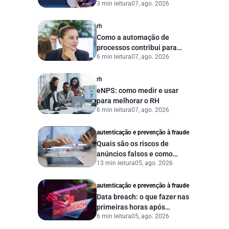
3 min leitura
07, ago. 2026
começar a se preparar
agora?
rh
Como a automação de
processos contribui para
6 min leitura
07, ago. 2026
uma gestão pública mais
eficiente
rh
eNPS: como medir e usar
para melhorar o RH
6 min leitura
07, ago. 2026
autenticação e prevenção à fraude
Quais são os riscos de
anúncios falsos e como
13 min leitura
05, ago. 2026
proteger seu negócio?
autenticação e prevenção à fraude
Data breach: o que fazer nas
primeiras horas após
6 min leitura
05, ago. 2026
vazamento de dados?