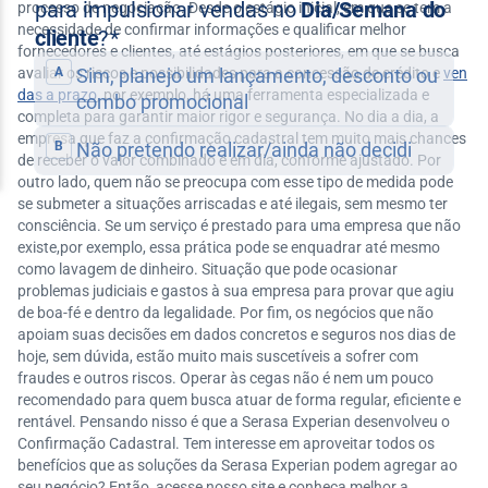
processo de negociação. Desde o estágio inicial, em que se tem a
necessidade de confirmar informações e qualificar melhor
fornecedores e clientes, até estágios posteriores, em que se busca
avaliar os riscos e possibilidades para a concessão de crédito e
ven
das a prazo
, por exemplo, há uma ferramenta especializada e
completa para garantir maior rigor e segurança. No dia a dia, a
empresa que faz a confirmação cadastral tem muito mais chances
de receber o valor combinado e em dia, conforme ajustado. Por
outro lado, quem não se preocupa com esse tipo de medida pode
se submeter a situações arriscadas e até ilegais, sem mesmo ter
consciência. Se um serviço é prestado para uma empresa que não
existe,por exemplo, essa prática pode se enquadrar até mesmo
como lavagem de dinheiro. Situação que pode ocasionar
problemas judiciais e gastos à sua empresa para provar que agiu
de boa-fé e dentro da legalidade. Por fim, os negócios que não
apoiam suas decisões em dados concretos e seguros nos dias de
hoje, sem dúvida, estão muito mais suscetíveis a sofrer com
fraudes e outros riscos. Operar às cegas não é nem um pouco
recomendado para quem busca atuar de forma regular, eficiente e
rentável. Pensando nisso é que a Serasa Experian desenvolveu o
Confirmação Cadastral. Tem interesse em aproveitar todos os
benefícios que as soluções da Serasa Experian podem agregar ao
seu negócio? Então, acesse nosso site e conheça melhor a