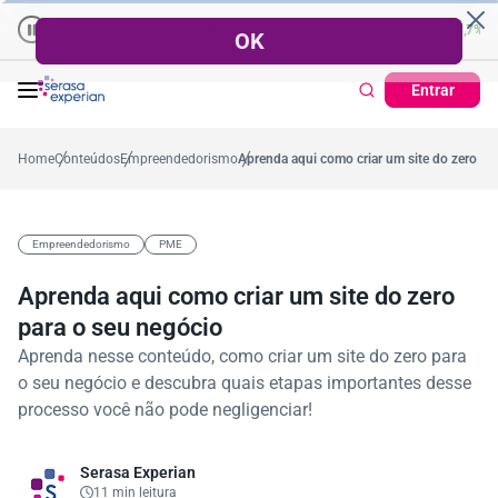
esas | Recuperação de Crédito
Cartão de Crédito | Cadastro Positivo
,2%
Percentual no mês
53,7%
Percentual médio no ano
38,7%
Percent
Entrar
Home
Conteúdos
Empreendedorismo
Aprenda aqui como criar um site do zero pa
Empreendedorismo
PME
Aprenda aqui como criar um site do zero
para o seu negócio
Aprenda nesse conteúdo, como criar um site do zero para
o seu negócio e descubra quais etapas importantes desse
processo você não pode negligenciar!
Serasa Experian
11 min leitura