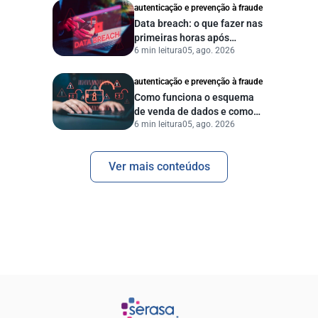
autenticação e prevenção à fraude
Data breach: o que fazer nas
primeiras horas após
6 min leitura
05, ago. 2026
vazamento de dados?
autenticação e prevenção à fraude
Como funciona o esquema
de venda de dados e como
6 min leitura
05, ago. 2026
proteger sua empresa?
Ver mais conteúdos