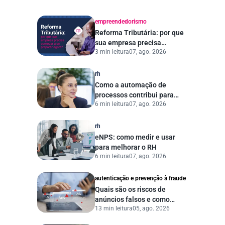
empreendedorismo
Reforma Tributária: por que
sua empresa precisa
3 min leitura
07, ago. 2026
começar a se preparar
agora?
rh
Como a automação de
processos contribui para
6 min leitura
07, ago. 2026
uma gestão pública mais
eficiente
rh
eNPS: como medir e usar
para melhorar o RH
6 min leitura
07, ago. 2026
autenticação e prevenção à fraude
Quais são os riscos de
anúncios falsos e como
13 min leitura
05, ago. 2026
proteger seu negócio?