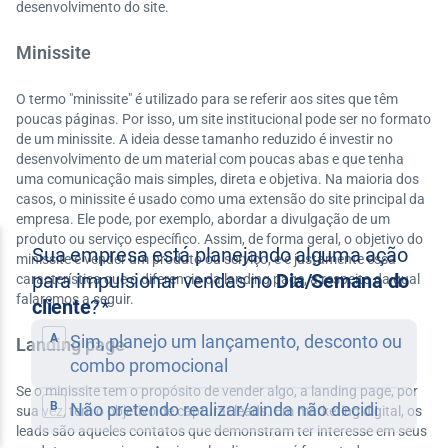
desenvolvimento do site.
Minissite
O termo "minissite" é utilizado para se referir aos sites que têm
poucas páginas. Por isso, um site institucional pode ser no formato
de um minissite. A ideia desse tamanho reduzido é investir no
desenvolvimento de um material com poucas abas e que tenha
uma comunicação mais simples, direta e objetiva. Na maioria dos
casos, o minissite é usado como uma extensão do site principal da
empresa. Ele pode, por exemplo, abordar a divulgação de um
produto ou serviço específico. Assim, de forma geral, o objetivo do
minissite é vender um produto ou serviço, e é justamente essa
característica que o diferencia da landing page, a respeito da qual
falaremos a seguir.
Landing page
Se o minissite tem o propósito de vender algo, a landing page, por
sua vez, tem o objetivo de capturar leads. Em marketing digital, os
leads são aqueles contatos que demonstram ter interesse em seus