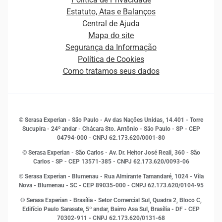
Carreiras
Cobrança
Estatuto, Atas e Balanços
Distribuidores e representantes
Crédito
Central de Ajuda
Estrutura Organizacional
Curso Gratuito de Saúde Financeira
Mapa do site
Ética e Compliance
Decisão
Segurança da Informação
Novas Marcas
Empreendedorismo
Política de Cookies
Quem somos
Estudos e Pesquisas
Como tratamos seus dados
Sala de Imprensa
Finanças
Sustentabilidade
Gestão de clientes e fornecedores
Histórias de sucesso
Indicadores Econômicos
© Serasa Experian - São Paulo - Av das Nações Unidas, 14.401 - Torre
Inovação e Tecnologia
Sucupira - 24º andar - Chácara Sto. Antônio - São Paulo - SP - CEP
Leis e impostos
04794-000 - CNPJ 62.173.620/0001-80
Marketing
© Serasa Experian - São Carlos - Av. Dr. Heitor José Reali, 360 - São
MEI
Carlos - SP
- CEP 13571-385 - CNPJ 62.173.620/0093-06
Open Finance
© Serasa Experian - Blumenau - Rua Almirante Tamandaré, 1024 - Vila
Proteção de Dados
Nova - Blumenau - SC - CEP 89035-000 - CNPJ 62.173.620/0104-95
RH
© Serasa Experian - Brasília - Setor Comercial Sul, Quadra 2, Bloco C,
Sustentabilidade Corporativa
Edifício Paulo Sarasate, 5º andar, Bairro Asa Sul, Brasília - DF - CEP
70302-911 - CNPJ 62.173.620/0131-68