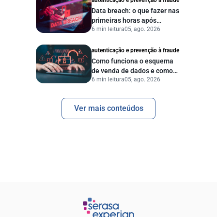
autenticação e prevenção à fraude
Data breach: o que fazer nas
primeiras horas após
6 min leitura
05, ago. 2026
vazamento de dados?
autenticação e prevenção à fraude
Como funciona o esquema
de venda de dados e como
6 min leitura
05, ago. 2026
proteger sua empresa?
Ver mais conteúdos