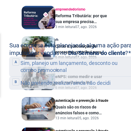
empreendedorismo
Reforma Tributária: por que
sua empresa precisa
3 min leitura
07, ago. 2026
começar a se preparar
agora?
rh
Como a automação de
processos contribui para
6 min leitura
07, ago. 2026
uma gestão pública mais
eficiente
rh
eNPS: como medir e usar
para melhorar o RH
6 min leitura
07, ago. 2026
autenticação e prevenção à fraude
Quais são os riscos de
anúncios falsos e como
13 min leitura
05, ago. 2026
proteger seu negócio?