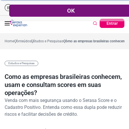
Empresas | Recuperação de Crédito
Cartão de Crédito | Cadastro Posit
-5,4%
57,2%
Percentual no mês
53,7%
Percentual médio no ano
Entrar
Home
Conteúdos
Estudos e Pesquisas
Como as empresas brasileiras conhecem, 
Estudos e Pesquisas
Como as empresas brasileiras conhecem,
usam e consultam scores em suas
operações?
Venda com mais segurança usando o Serasa Score e o
Cadastro Positivo. Entenda como essa dupla pode reduzir
riscos e facilitar decisões de crédito.