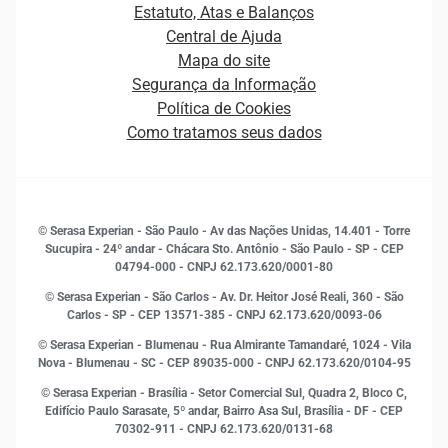
Cobrança
Estatuto, Atas e Balanços
Distribuidores e representantes
Crédito
Central de Ajuda
Estrutura Organizacional
Curso Gratuito de Saúde Financeira
Mapa do site
Ética e Compliance
Decisão
Segurança da Informação
Novas Marcas
Empreendedorismo
Política de Cookies
Quem somos
Estudos e Pesquisas
Como tratamos seus dados
Sala de Imprensa
Finanças
Sustentabilidade
Gestão de clientes e fornecedores
Histórias de sucesso
Indicadores Econômicos
© Serasa Experian - São Paulo - Av das Nações Unidas, 14.401 - Torre
Inovação e Tecnologia
Sucupira - 24º andar - Chácara Sto. Antônio - São Paulo - SP - CEP
Leis e impostos
04794-000 - CNPJ 62.173.620/0001-80
Marketing
© Serasa Experian - São Carlos - Av. Dr. Heitor José Reali, 360 - São
MEI
Carlos - SP
- CEP 13571-385 - CNPJ 62.173.620/0093-06
Open Finance
© Serasa Experian - Blumenau - Rua Almirante Tamandaré, 1024 - Vila
Proteção de Dados
Nova - Blumenau - SC - CEP 89035-000 - CNPJ 62.173.620/0104-95
RH
© Serasa Experian - Brasília - Setor Comercial Sul, Quadra 2, Bloco C,
Sustentabilidade Corporativa
Edifício Paulo Sarasate, 5º andar, Bairro Asa Sul, Brasília - DF - CEP
70302-911 - CNPJ 62.173.620/0131-68