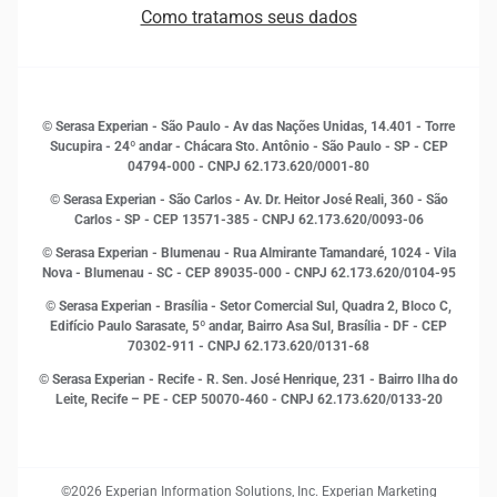
Quem somos
Estudos e Pesquisas
Como tratamos seus dados
Sala de Imprensa
Finanças
Sustentabilidade
Gestão de clientes e fornecedores
Histórias de sucesso
Indicadores Econômicos
© Serasa Experian - São Paulo - Av das Nações Unidas, 14.401 - Torre
Inovação e Tecnologia
Sucupira - 24º andar - Chácara Sto. Antônio - São Paulo - SP - CEP
Leis e impostos
04794-000 - CNPJ 62.173.620/0001-80
Marketing
© Serasa Experian - São Carlos - Av. Dr. Heitor José Reali, 360 - São
MEI
Carlos - SP
- CEP 13571-385 - CNPJ 62.173.620/0093-06
Open Finance
© Serasa Experian - Blumenau - Rua Almirante Tamandaré, 1024 - Vila
Proteção de Dados
Nova - Blumenau - SC - CEP 89035-000 - CNPJ 62.173.620/0104-95
RH
© Serasa Experian - Brasília - Setor Comercial Sul, Quadra 2, Bloco C,
Sustentabilidade Corporativa
Edifício Paulo Sarasate, 5º andar, Bairro Asa Sul, Brasília - DF - CEP
70302-911 - CNPJ 62.173.620/0131-68
© Serasa Experian - Recife - R. Sen. José Henrique, 231 - Bairro Ilha do
Leite, Recife – PE - CEP 50070-460 - CNPJ 62.173.620/0133-20
©2026 Experian Information Solutions, Inc. Experian Marketing