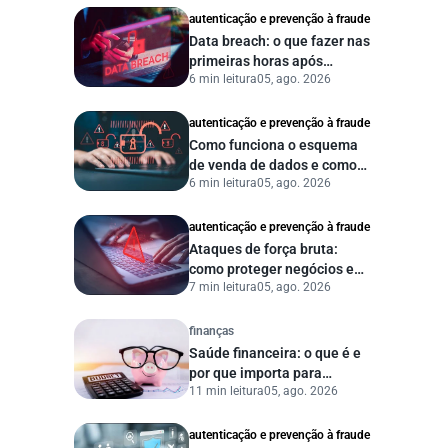
autenticação e prevenção à fraude
Data breach: o que fazer nas
primeiras horas após
6 min leitura
05, ago. 2026
vazamento de dados?
autenticação e prevenção à fraude
Como funciona o esquema
de venda de dados e como
6 min leitura
05, ago. 2026
proteger sua empresa?
autenticação e prevenção à fraude
Ataques de força bruta:
como proteger negócios e
7 min leitura
05, ago. 2026
dados digitais
finanças
Saúde financeira: o que é e
por que importa para
11 min leitura
05, ago. 2026
pessoas e empresas?
autenticação e prevenção à fraude