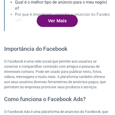
Qual é o melhor tipo de anúncio para o meu negóci
o?
Por que é importante aprender a anunciar no Facebo
Ver Mais
ok?
Como criar um anúncio no Facebook Ads?
Como definir o investimento para um anúncio no Fac
ebook?
Entenda a importância da segmentação para os seu
Importância do Facebook
s anúncios no Facebook
Dicas para ter sucesso com os seus anúncios no Fac
O Facebook é uma rede social que permite aos usuários se
ebook
conectar e compartilhar conteúdo com amigos e pessoas de
interesses comuns. Pode ser usado para publicar texto, fotos,
vídeos, mensagens e muito mais. A plataforma também oferece
aos seus usuários diversas ferramentas de anúncios pagos, que
permitem às empresas promover seus produtos e serviços.
Como funciona o Facebook Ads?
O Facebook Ads é uma plataforma de anúncios do Facebook, que