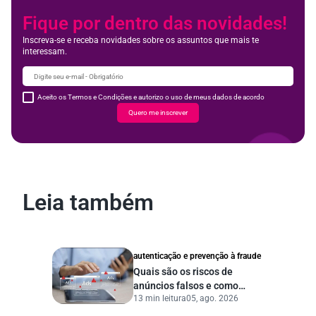
Fique por dentro das novidades!
Inscreva-se e receba novidades sobre os assuntos que mais te
interessam.
Aceito os Termos e Condições e autorizo o uso de meus dados de acordo
Quero me inscrever
Leia também
autenticação e prevenção à fraude
Quais são os riscos de
anúncios falsos e como
13 min leitura
05, ago. 2026
proteger seu negócio?