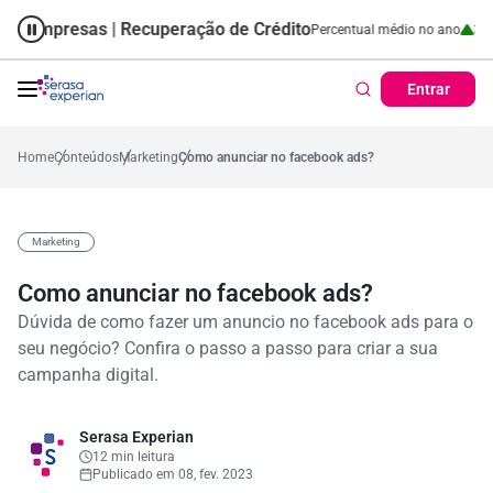
presas | Recuperação de Crédito
Cartão de Crédito | Cadastro Positi
57,2%
Percentual no mês
53,7%
Percentual médio no ano
38,7%
Perce
Entrar
Home
Conteúdos
Marketing
Como anunciar no facebook ads?
Marketing
Como anunciar no facebook ads?
Dúvida de como fazer um anuncio no facebook ads para o
seu negócio? Confira o passo a passo para criar a sua
campanha digital.
Serasa Experian
12 min leitura
Publicado em 08, fev. 2023