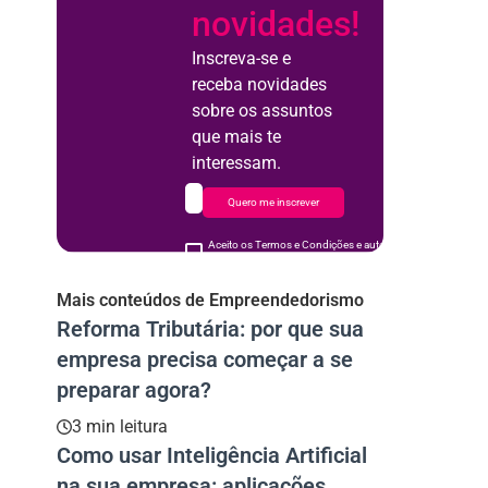
novidades!
Inscreva-se e
receba novidades
sobre os assuntos
que mais te
interessam.
Quero me inscrever
Aceito os Termos e Condições e autorizo o uso de meus d
acordo
Mais conteúdos de Empreendedorismo
Reforma Tributária: por que sua
empresa precisa começar a se
preparar agora?
3 min leitura
Como usar Inteligência Artificial
na sua empresa: aplicações