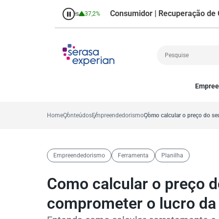
Consumidor | Recuperação de Crédito
%
Percentual no mês
37,2%
P
Empree
Cobrança
A
Crédito
P
Home
Conteúdos
Empreendedorismo
Como calcular o preço do se
Empreendedoris
Gestão de cliente
Decisão
Empreendedorismo
Ferramenta
Planilha
MEI
Finanças
Como calcular o preço d
Marketing
comprometer o lucro da