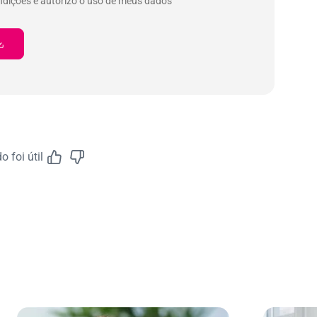
ndições e autorizo o uso de meus dados
 foi útil
Feedback do A