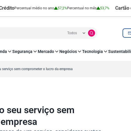
Cartão de Crédi
ercentual médio no ano
57,2%
Percentual no mês
53,7%
nda
Segurança
Mercado
Negócios
Tecnologia
Sustentabil
utenticação e Prevenção à Fraude
Leis e Impostos
Agronegócio
Inovação e Tecnologia
Responsabilidade
roteção de Dados
Open Finance
RH
O corre de quem f
u serviço sem comprometer o lucro da empresa
mo
Estudos e Pesquisas
s e fornecedores
Indicadores Econômicos
Cadastro Positivo
o seu serviço sem
 empresa