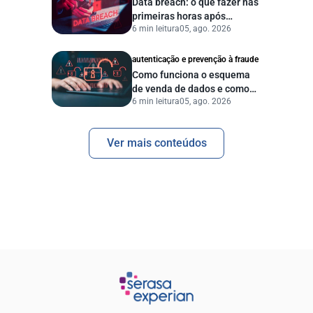
Data breach: o que fazer nas
primeiras horas após
6 min leitura
05, ago. 2026
vazamento de dados?
autenticação e prevenção à fraude
Como funciona o esquema
de venda de dados e como
6 min leitura
05, ago. 2026
proteger sua empresa?
Ver mais conteúdos