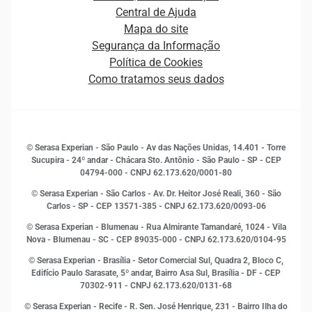
Distribuidores e representantes
Crédito
Central de Ajuda
Estrutura Organizacional
Curso Gratuito de Saúde Financeira
Mapa do site
Ética e Compliance
Decisão
Segurança da Informação
Novas Marcas
Empreendedorismo
Política de Cookies
Quem somos
Estudos e Pesquisas
Como tratamos seus dados
Sala de Imprensa
Finanças
Sustentabilidade
Gestão de clientes e fornecedores
Histórias de sucesso
Indicadores Econômicos
© Serasa Experian - São Paulo - Av das Nações Unidas, 14.401 - Torre
Inovação e Tecnologia
Sucupira - 24º andar - Chácara Sto. Antônio - São Paulo - SP - CEP
Leis e impostos
04794-000 - CNPJ 62.173.620/0001-80
Marketing
© Serasa Experian - São Carlos - Av. Dr. Heitor José Reali, 360 - São
MEI
Carlos - SP
- CEP 13571-385 - CNPJ 62.173.620/0093-06
Open Finance
© Serasa Experian - Blumenau - Rua Almirante Tamandaré, 1024 - Vila
Proteção de Dados
Nova - Blumenau - SC - CEP 89035-000 - CNPJ 62.173.620/0104-95
RH
© Serasa Experian - Brasília - Setor Comercial Sul, Quadra 2, Bloco C,
Sustentabilidade Corporativa
Edifício Paulo Sarasate, 5º andar, Bairro Asa Sul, Brasília - DF - CEP
70302-911 - CNPJ 62.173.620/0131-68
© Serasa Experian - Recife - R. Sen. José Henrique, 231 - Bairro Ilha do