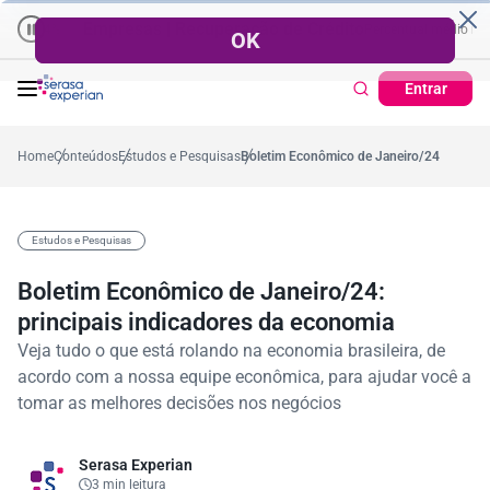
Empresas | Recuperação de Crédito
Cartão de Crédito | Cadast
io no ano
-5,4%
57,2%
Percentual no mês
53,7%
Percentual médio no ano
Entrar
Home
Conteúdos
Estudos e Pesquisas
Boletim Econômico de Janeiro/24
Estudos e Pesquisas
Boletim Econômico de Janeiro/24:
principais indicadores da economia
Veja tudo o que está rolando na economia brasileira, de
acordo com a nossa equipe econômica, para ajudar você a
tomar as melhores decisões nos negócios
Serasa Experian
3 min leitura