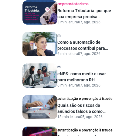
empreendedorismo
Reforma Tributária: por que
sua empresa precisa
3 min leitura
07, ago. 2026
começar a se preparar
agora?
rh
Como a automação de
processos contribui para
6 min leitura
07, ago. 2026
uma gestão pública mais
eficiente
rh
eNPS: como medir e usar
para melhorar o RH
6 min leitura
07, ago. 2026
autenticação e prevenção à fraude
Quais são os riscos de
anúncios falsos e como
13 min leitura
05, ago. 2026
proteger seu negócio?
autenticação e prevenção à fraude