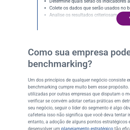
Determine quais serão os indicadores 
Colete os dados que serão usados no 
Analise os resultados criteriosamente
Saiba copiar as boas ações e refutar as
Como sua empresa pode 
benchmarking?
Um dos princípios de qualquer negócio consiste em
benchmarking cumpre muito bem esse propósito. P
utilizadas por outras empresas que disputam o me
verificar se convém adotar certas práticas em d
seu negócio, seguir o líder do segmento é algo ó
cafeteria isso não significa que você deva tentar
entanto, a adoção de alguns pontos estratégicos e
desenvolver um
planejamento estratégico
tão efi