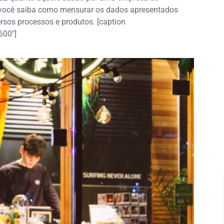
que você saiba como mensurar os dados apresentados
sos processos e produtos. [caption
600"]