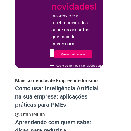
novidades!
Inscreva-se e
receba novidades
sobre os assuntos
que mais te
interessam.
Quero me inscrever
Aceito os Termos e Condições e autorizo o uso de meus d
acordo
Mais conteúdos de Empreendedorismo
Como usar Inteligência Artificial
na sua empresa: aplicações
práticas para PMEs
3 min leitura
Aprendendo com quem sabe:
dicas para reduzir a