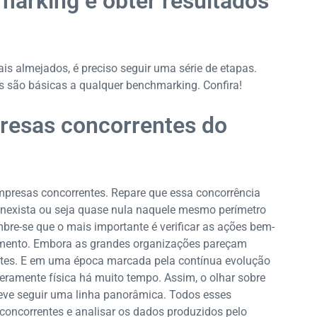
arking e obter resultados
iais almejados, é preciso seguir uma série de etapas.
s são básicas a qualquer benchmarking. Confira!
presas concorrentes do
empresas concorrentes. Repare que essa concorrência
la inexista ou seja quase nula naquele mesmo perímetro
mbre-se que o mais importante é verificar as ações bem-
gmento. Embora as grandes organizações pareçam
rentes. E em uma época marcada pela contínua evolução
eramente física há muito tempo. Assim, o olhar sobre
ve seguir uma linha panorâmica. Todos esses
 concorrentes e analisar os dados produzidos pelo