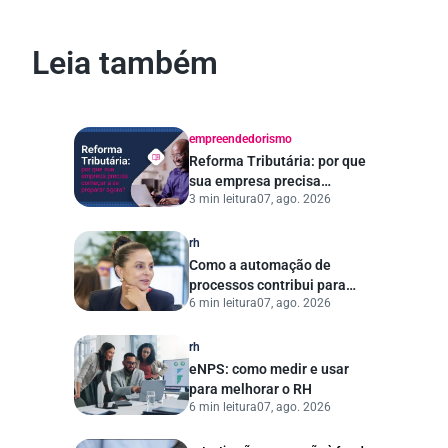
Leia também
empreendedorismo
Reforma Tributária: por que
sua empresa precisa
3 min leitura
07, ago. 2026
começar a se preparar
agora?
rh
Como a automação de
processos contribui para
6 min leitura
07, ago. 2026
uma gestão pública mais
eficiente
rh
eNPS: como medir e usar
para melhorar o RH
6 min leitura
07, ago. 2026