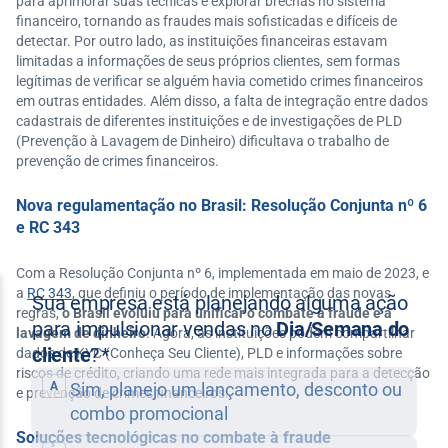
para aprimorar suas técnicas e explorar brechas no sistema
financeiro, tornando as fraudes mais sofisticadas e difíceis de
detectar. Por outro lado, as instituições financeiras estavam
limitadas a informações de seus próprios clientes, sem formas
legítimas de verificar se alguém havia cometido crimes financeiros
em outras entidades. Além disso, a falta de integração entre dados
cadastrais de diferentes instituições e de investigações de PLD
(Prevenção à Lavagem de Dinheiro) dificultava o trabalho de
prevenção de crimes financeiros.
Nova regulamentação no Brasil: Resolução Conjunta nº 6
e RC 343
Com a Resolução Conjunta nº 6, implementada em maio de 2023, e
a
RC 343
, que definiu o período de implementação das novas
regras,
o Brasil evoluiu para unificar o combate à fraude e à
lavagem de dinheiro
. Agora, as instituições podem compartilhar
dados de KYC (Conheça Seu Cliente), PLD e informações sobre
riscos de crédito, criando uma rede mais integrada para a detecção
e prevenção de crimes financeiros.
Soluções tecnológicas no combate à fraude