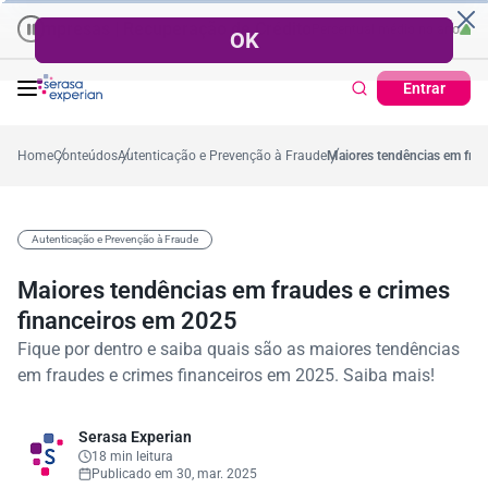
esas | Recuperação de Crédito
Cartão de Crédito | Cadastro Positi
57,2%
Percentual no mês
53,7%
Percentual médio no ano
38,7%
Percentu
Entrar
Home
Conteúdos
Autenticação e Prevenção à Fraude
Maiores tendências em frau
Autenticação e Prevenção à Fraude
Maiores tendências em fraudes e crimes
financeiros em 2025
Fique por dentro e saiba quais são as maiores tendências
em fraudes e crimes financeiros em 2025. Saiba mais!
Serasa Experian
18 min leitura
Publicado em 30, mar. 2025