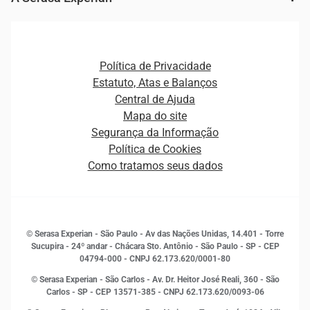
Ver todo o conteúdo
Gestão de cliente e de portfólio
Agronegócio
Open Finance
Atualização Cadastral e Financeira para Pessoa Jurídica
Autenticação e Prevenção à Fraude
Pequenas e Médias Empresas
Canais de Atendimento
Carreiras
Plataformas e Motores de decisão
Política de Privacidade
Carreiras
Cobrança
Estatuto, Atas e Balanços
Distribuidores e representantes
Crédito
Central de Ajuda
Estrutura Organizacional
Curso Gratuito de Saúde Financeira
Mapa do site
Ética e Compliance
Decisão
Segurança da Informação
Novas Marcas
Empreendedorismo
Política de Cookies
Quem somos
Estudos e Pesquisas
Como tratamos seus dados
Sala de Imprensa
Finanças
Sustentabilidade
Gestão de clientes e fornecedores
Histórias de sucesso
Indicadores Econômicos
© Serasa Experian - São Paulo - Av das Nações Unidas, 14.401 - Torre
Inovação e Tecnologia
Sucupira - 24º andar - Chácara Sto. Antônio - São Paulo - SP - CEP
Leis e impostos
04794-000 - CNPJ 62.173.620/0001-80
Marketing
© Serasa Experian - São Carlos - Av. Dr. Heitor José Reali, 360 - São
MEI
Carlos - SP
- CEP 13571-385 - CNPJ 62.173.620/0093-06
Open Finance