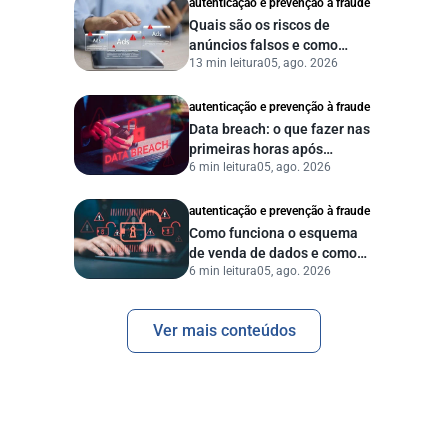
autenticação e prevenção à fraude
Quais são os riscos de
anúncios falsos e como
13 min leitura
05, ago. 2026
proteger seu negócio?
autenticação e prevenção à fraude
Data breach: o que fazer nas
primeiras horas após
6 min leitura
05, ago. 2026
vazamento de dados?
autenticação e prevenção à fraude
Como funciona o esquema
de venda de dados e como
6 min leitura
05, ago. 2026
proteger sua empresa?
Ver mais conteúdos