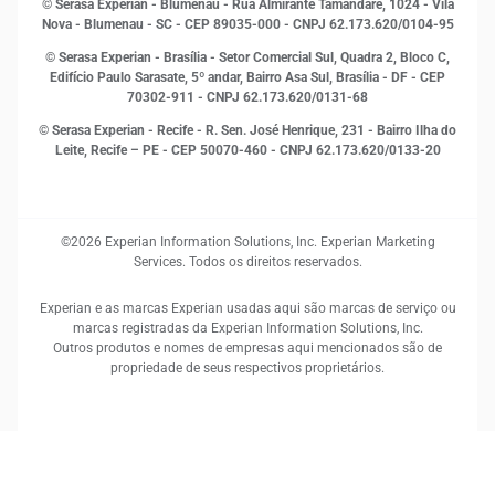
© Serasa Experian - Blumenau - Rua Almirante Tamandaré, 1024 - Vila
Proteção de Dados
Nova - Blumenau - SC - CEP 89035-000 - CNPJ 62.173.620/0104-95
RH
© Serasa Experian - Brasília - Setor Comercial Sul, Quadra 2, Bloco C,
Sustentabilidade Corporativa
Edifício Paulo Sarasate, 5º andar, Bairro Asa Sul, Brasília - DF - CEP
70302-911 - CNPJ 62.173.620/0131-68
© Serasa Experian - Recife - R. Sen. José Henrique, 231 - Bairro Ilha do
Leite, Recife – PE - CEP 50070-460 - CNPJ 62.173.620/0133-20
©2026 Experian Information Solutions, Inc. Experian Marketing
Services. Todos os direitos reservados.
Experian e as marcas Experian usadas aqui são marcas de serviço ou
marcas registradas da Experian Information Solutions, Inc.
Outros produtos e nomes de empresas aqui mencionados são de
propriedade de seus respectivos proprietários.