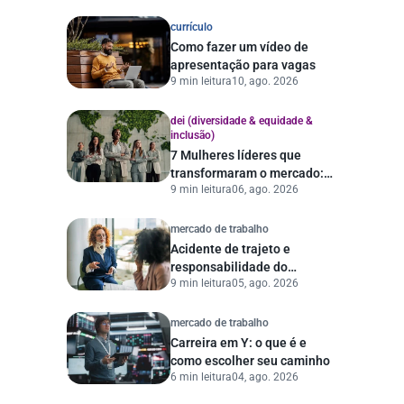
currículo
Como fazer um vídeo de
apresentação para vagas
9 min leitura
10, ago. 2026
dei (diversidade & equidade &
inclusão)
7 Mulheres líderes que
transformaram o mercado:
9 min leitura
06, ago. 2026
histórias e lições
mercado de trabalho
Acidente de trajeto e
responsabilidade do
9 min leitura
05, ago. 2026
empregador
mercado de trabalho
Carreira em Y: o que é e
como escolher seu caminho
6 min leitura
04, ago. 2026