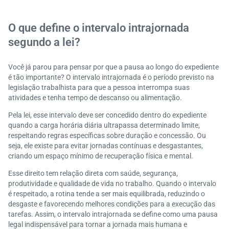
O que observar sobre intervalos em diferentes modal
idades de trabalho?
O que define o intervalo intrajornada
Qual é a importância de respeitar o intervalo intrajorn
segundo a lei?
ada?
Serasa Experian: trabalhe na maior DataTech do paí
Você já parou para pensar por que a pausa ao longo do expediente
s!
é tão importante? O intervalo intrajornada é o período previsto na
legislação trabalhista para que a pessoa interrompa suas
atividades e tenha tempo de descanso ou alimentação.
Pela lei, esse intervalo deve ser concedido dentro do expediente
quando a carga horária diária ultrapassa determinado limite,
respeitando regras específicas sobre duração e concessão. Ou
seja, ele existe para evitar jornadas contínuas e desgastantes,
criando um espaço mínimo de recuperação física e mental.
Esse direito tem relação direta com saúde, segurança,
produtividade e qualidade de vida no trabalho. Quando o intervalo
é respeitado, a rotina tende a ser mais equilibrada, reduzindo o
desgaste e favorecendo melhores condições para a execução das
tarefas. Assim, o intervalo intrajornada se define como uma pausa
legal indispensável para tornar a jornada mais humana e