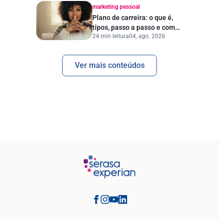
marketing pessoal
Plano de carreira: o que é,
tipos, passo a passo e como
24 min leitura
04, ago. 2026
escolher a empresa ideal
Ver mais conteúdos