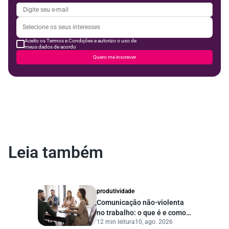
Aceito os Termos e Condições e autorizo o uso de
meus dados de acordo
Quero me inscrever
Leia também
produtividade
Comunicação não-violenta
no trabalho: o que é e como
12 min leitura
10, ago. 2026
praticar