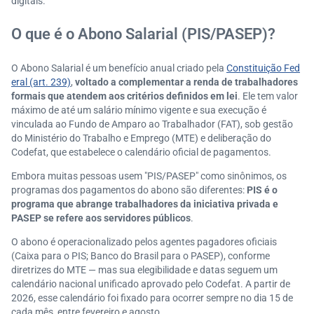
digitais.
O que é o Abono Salarial (PIS/PASEP)?
O Abono Salarial é um benefício anual criado pela
Constituição Fed
eral (art. 239)
,
voltado a complementar a renda de trabalhadores
formais que atendem aos critérios definidos em lei
. Ele tem valor
máximo de até um salário mínimo vigente e sua execução é
vinculada ao Fundo de Amparo ao Trabalhador (FAT), sob gestão
do Ministério do Trabalho e Emprego (MTE) e deliberação do
Codefat, que estabelece o calendário oficial de pagamentos.
Embora muitas pessoas usem "PIS/PASEP" como sinônimos, os
programas dos pagamentos do abono são diferentes:
PIS é o
programa que abrange trabalhadores da iniciativa privada e
PASEP se refere aos servidores públicos
.
O abono é operacionalizado pelos agentes pagadores oficiais
(Caixa para o PIS; Banco do Brasil para o PASEP), conforme
diretrizes do MTE — mas sua elegibilidade e datas seguem um
calendário nacional unificado aprovado pelo Codefat. A partir de
2026, esse calendário foi fixado para ocorrer sempre no dia 15 de
cada mês, entre fevereiro e agosto.