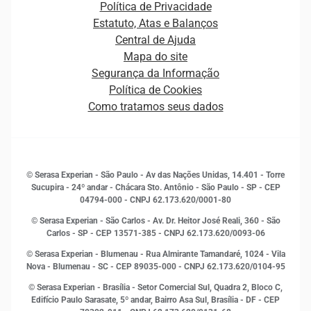
Plataformas e Motores de decisão
Política de Privacidade
Carreiras
Cobrança
Estatuto, Atas e Balanços
Distribuidores e representantes
Crédito
Central de Ajuda
Estrutura Organizacional
Curso Gratuito de Saúde Financeira
Mapa do site
Ética e Compliance
Decisão
Segurança da Informação
Novas Marcas
Empreendedorismo
Política de Cookies
Quem somos
Estudos e Pesquisas
Como tratamos seus dados
Sala de Imprensa
Finanças
Sustentabilidade
Gestão de clientes e fornecedores
Histórias de sucesso
Indicadores Econômicos
© Serasa Experian - São Paulo - Av das Nações Unidas, 14.401 - Torre
Inovação e Tecnologia
Sucupira - 24º andar - Chácara Sto. Antônio - São Paulo - SP - CEP
Leis e impostos
04794-000 - CNPJ 62.173.620/0001-80
Marketing
© Serasa Experian - São Carlos - Av. Dr. Heitor José Reali, 360 - São
MEI
Carlos - SP
- CEP 13571-385 - CNPJ 62.173.620/0093-06
Open Finance
© Serasa Experian - Blumenau - Rua Almirante Tamandaré, 1024 - Vila
Proteção de Dados
Nova - Blumenau - SC - CEP 89035-000 - CNPJ 62.173.620/0104-95
RH
© Serasa Experian - Brasília - Setor Comercial Sul, Quadra 2, Bloco C,
Sustentabilidade Corporativa
Edifício Paulo Sarasate, 5º andar, Bairro Asa Sul, Brasília - DF - CEP