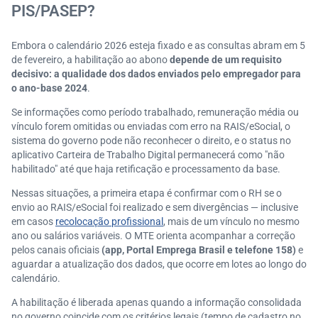
PIS/PASEP?
Embora o calendário 2026 esteja fixado e as consultas abram em 5
de fevereiro, a habilitação ao abono
depende de um requisito
decisivo: a qualidade dos dados enviados pelo empregador para
o ano-base 2024
.
Se informações como período trabalhado, remuneração média ou
vínculo forem omitidas ou enviadas com erro na RAIS/eSocial, o
sistema do governo pode não reconhecer o direito, e o status no
aplicativo Carteira de Trabalho Digital permanecerá como "não
habilitado" até que haja retificação e processamento da base.
Nessas situações, a primeira etapa é confirmar com o RH se o
envio ao RAIS/eSocial foi realizado e sem divergências — inclusive
em casos
recolocação profissional
, mais de um vínculo no mesmo
ano ou salários variáveis. O MTE orienta acompanhar a correção
pelos canais oficiais
(app, Portal Emprega Brasil e telefone 158)
e
aguardar a atualização dos dados, que ocorre em lotes ao longo do
calendário.
A habilitação é liberada apenas quando a informação consolidada
no governo coincide com os critérios legais (tempo de cadastro no