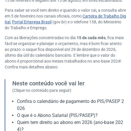
15 de fevereiro e seguem até 15 de agosto, em lotes escalonados.
Para saber se você tem direito e quando o valor cai, a consulta abre
em 5 de fevereiro nos canais oficiais, como
Carteira de Trabalho Dig
ital
,
Portal Emprega Brasil
(gov.br) e o telefone 158, do Ministério
do Trabalho e Emprego.
Com as liberações concentradas no dia
15 de cada mês
, fica mais
fácil se organizar e planejar o orçamento, mas é bom ficar atento
ao prazo: o saque fica disponível até 29 de dezembro de 2026,
último dia útil do calendário bancário. E lembre que o valor do
abono é proporcional aos meses trabalhados no ano-base 2024!
Confira mais detalhes abaixo:
Neste conteúdo você vai ler
(Clique no conteúdo para seguir)
Confira o calendário de pagamento do PIS/PASEP 2
026
O que é o Abono Salarial (PIS/PASEP)?
Quem tem direito ao abono em 2026 (ano-base 202
4)?