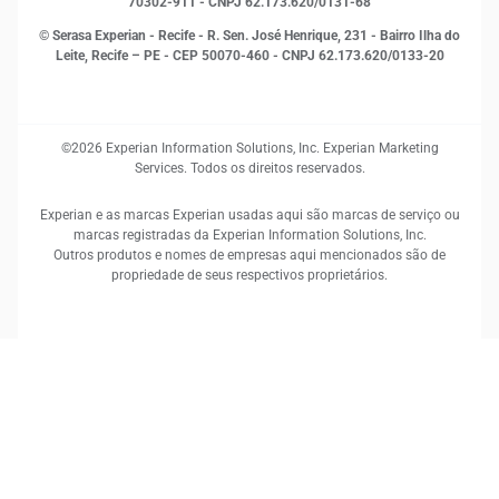
70302-911 - CNPJ 62.173.620/0131-68
© Serasa Experian - Recife - R. Sen. José Henrique, 231 - Bairro Ilha do
Leite, Recife – PE - CEP 50070-460 - CNPJ 62.173.620/0133-20
©2026 Experian Information Solutions, Inc. Experian Marketing
Services. Todos os direitos reservados.
Experian e as marcas Experian usadas aqui são marcas de serviço ou
marcas registradas da Experian Information Solutions, Inc.
Outros produtos e nomes de empresas aqui mencionados são de
propriedade de seus respectivos proprietários.