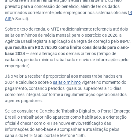
ano-base e manter remuneração média mensal dentro do teto
previsto para a concessão do benefício, além de ter os dados
informados corretamente pelo empregador nos sistemas oficiais (
R
AIS
/eSocial).
Sobre o teto de renda, o MTE tradicionalmente referencia até dois
salários mínimos de média mensal; para o exercício de 2026, a
Agência Brasil registra a aplicação da regra de correção pelo INPC,
que resulta em R$ 2.765,93 como limite considerado para o ano-
base 2024
— sem alteração dos demais critérios (tempo de
cadastro, período mínimo trabalhado e envio de informações pelo
empregador).
Já o valor a receber é proporcional aos meses trabalhados em
2024 e calculado sobre o
salário mínimo
vigente no momento do
pagamento, contando períodos iguais ou superiores a 15 dias
como mês integral, conforme a regulamentação operacional dos
agentes pagadores.
Se, ao consultar a Carteira de Trabalho Digital ou o Portal Emprega
Brasil, o trabalhador não aparecer como habilitado, a orientação
oficial é checar com o RH se houve envio/retificação das
informações do ano-base e acompanhar a atualização pelos
canais do MTE (app, portal e telefone 158).