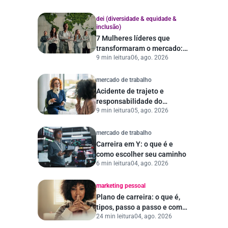
dei (diversidade & equidade &
inclusão)
7 Mulheres líderes que
transformaram o mercado:
9 min leitura
06, ago. 2026
histórias e lições
mercado de trabalho
Acidente de trajeto e
responsabilidade do
9 min leitura
05, ago. 2026
empregador
mercado de trabalho
Carreira em Y: o que é e
como escolher seu caminho
6 min leitura
04, ago. 2026
marketing pessoal
Plano de carreira: o que é,
tipos, passo a passo e como
24 min leitura
04, ago. 2026
escolher a empresa ideal