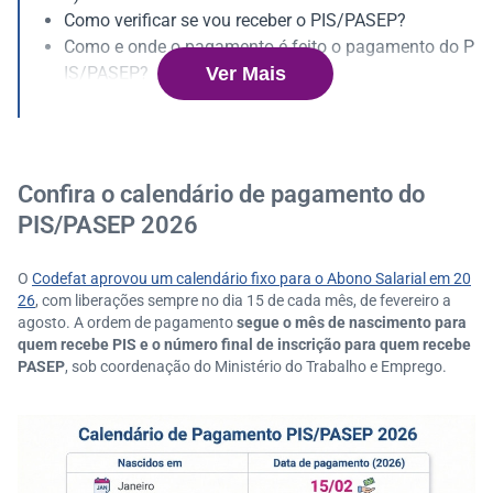
Como verificar se vou receber o PIS/PASEP?
Como e onde o pagamento é feito o pagamento do P
Ver Mais
IS/PASEP?
Como calcular o valor que vou receber de PIS/PASE
P?
O que pode impedir o recebimento do PIS/PASEP?
Confira o calendário de pagamento do
PIS/PASEP 2026
O
Codefat aprovou um calendário fixo para o Abono Salarial em 20
26
, com liberações sempre no dia 15 de cada mês, de fevereiro a
agosto. A ordem de pagamento
segue o mês de nascimento para
quem recebe PIS e o número final de inscrição para quem recebe
PASEP
, sob coordenação do Ministério do Trabalho e Emprego.