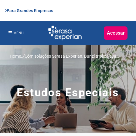
Para Grandes Empresas
Acessar
MENU
Home
...
Com soluções Serasa Experian, Bunzl triplica sua
capacidade de análise de crédito no Brasil
Estudos Especiais