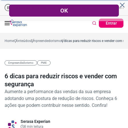
Empresas | Recuperação de Crédito
Cartão de Crédito | Cadastro Po
ano
%
57,2%
Percentual no mês
53,7%
Percentual médio no ano
38
Entrar
Home
Conteúdos
Empreendedorismo
6 dicas para reduzir riscos e vender com se
Empreendedorismo
PME
6 dicas para reduzir riscos e vender com
segurança
Aumente a performance das vendas da sua empresa
adotando uma postura de redução de riscos. Conheça 6
ações que podem contribuir nesse sentido. Confira!
Serasa Experian
8 min leitura