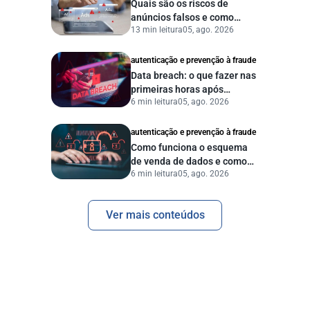
Quais são os riscos de
anúncios falsos e como
13 min leitura
05, ago. 2026
proteger seu negócio?
autenticação e prevenção à fraude
Data breach: o que fazer nas
primeiras horas após
6 min leitura
05, ago. 2026
vazamento de dados?
autenticação e prevenção à fraude
Como funciona o esquema
de venda de dados e como
6 min leitura
05, ago. 2026
proteger sua empresa?
Ver mais conteúdos