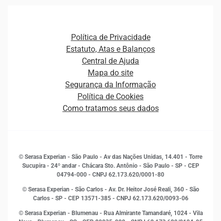
Agronegócio
Open Finance
Atualização Cadastral e Financeira para Pessoa Jurídica
Autenticação e Prevenção à Fraude
Pequenas e Médias Empresas
Canais de Atendimento
Carreiras
Plataformas e Motores de decisão
Política de Privacidade
Carreiras
Cobrança
Estatuto, Atas e Balanços
Distribuidores e representantes
Crédito
Central de Ajuda
Estrutura Organizacional
Curso Gratuito de Saúde Financeira
Mapa do site
Ética e Compliance
Decisão
Segurança da Informação
Novas Marcas
Empreendedorismo
Política de Cookies
Quem somos
Estudos e Pesquisas
Como tratamos seus dados
Sala de Imprensa
Finanças
Sustentabilidade
Gestão de clientes e fornecedores
Histórias de sucesso
Indicadores Econômicos
© Serasa Experian - São Paulo - Av das Nações Unidas, 14.401 - Torre
Inovação e Tecnologia
Sucupira - 24º andar - Chácara Sto. Antônio - São Paulo - SP - CEP
Leis e impostos
04794-000 - CNPJ 62.173.620/0001-80
Marketing
© Serasa Experian - São Carlos - Av. Dr. Heitor José Reali, 360 - São
MEI
Carlos - SP
- CEP 13571-385 - CNPJ 62.173.620/0093-06
Open Finance
© Serasa Experian - Blumenau - Rua Almirante Tamandaré, 1024 - Vila