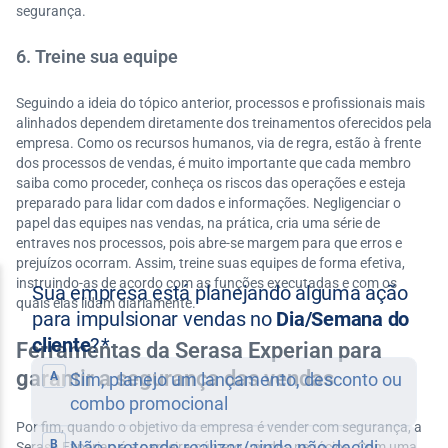
segurança.
6. Treine sua equipe
Seguindo a ideia do tópico anterior, processos e profissionais mais
alinhados dependem diretamente dos treinamentos oferecidos pela
empresa. Como os recursos humanos, via de regra, estão à frente
dos processos de vendas, é muito importante que cada membro
saiba como proceder, conheça os riscos das operações e esteja
preparado para lidar com dados e informações. Negligenciar o
papel das equipes nas vendas, na prática, cria uma série de
entraves nos processos, pois abre-se margem para que erros e
prejuízos ocorram. Assim, treine suas equipes de forma efetiva,
instruindo-as de acordo com as funções executadas e com os
quais elas lidam diariamente.
Ferramentas da Serasa Experian para
garantir a segurança das vendas
Por fim, quando o objetivo da empresa é vender com segurança, a
Serasa Experian é a parceira número um dos negócios. Com uma