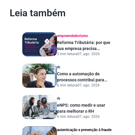
Leia também
empreendedorismo
Reforma Tributária: por que
sua empresa precisa
3 min leitura
07, ago. 2026
começar a se preparar
agora?
rh
Como a automação de
processos contribui para
6 min leitura
07, ago. 2026
uma gestão pública mais
eficiente
rh
eNPS: como medir e usar
para melhorar o RH
6 min leitura
07, ago. 2026
autenticação e prevenção à fraude