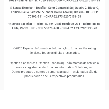
Proteção de Dados
Nova - Blumenau - SC - CEP 89035-000 - CNPJ 62.173.620/0104-95
RH
© Serasa Experian - Brasília - Setor Comercial Sul, Quadra 2, Bloco C,
Sustentabilidade Corporativa
Edifício Paulo Sarasate, 5º andar, Bairro Asa Sul, Brasília - DF - CEP
70302-911 - CNPJ 62.173.620/0131-68
© Serasa Experian - Recife - R. Sen. José Henrique, 231 - Bairro Ilha do
Leite, Recife – PE - CEP 50070-460 - CNPJ 62.173.620/0133-20
©2026 Experian Information Solutions, Inc. Experian Marketing
Services. Todos os direitos reservados.
Experian e as marcas Experian usadas aqui são marcas de serviço ou
marcas registradas da Experian Information Solutions, Inc.
Outros produtos e nomes de empresas aqui mencionados são de
propriedade de seus respectivos proprietários.