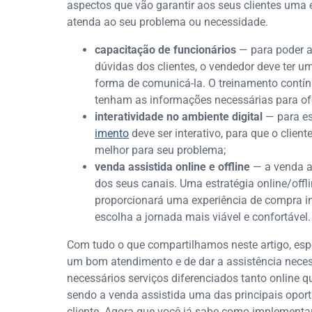
aspectos que vão garantir aos seus clientes uma e
atenda ao seu problema ou necessidade.
capacitação de funcionários
— para poder a
dúvidas dos clientes, o vendedor deve ter 
forma de comunicá-la. O treinamento contí
tenham as informações necessárias para ofe
interatividade no ambiente digital
— para es
imento
deve ser interativo, para que o clien
melhor para seu problema;
venda assistida online e offline
— a venda a
dos seus canais. Uma estratégia online/off
proporcionará uma experiência de compra in
escolha a jornada mais viável e confortável.
Com tudo o que compartilhamos neste artigo, esp
um bom atendimento e de dar a assistência neces
necessários serviços diferenciados tanto online 
sendo a venda assistida uma das principais opor
cliente. Agora que você já sabe como implementa