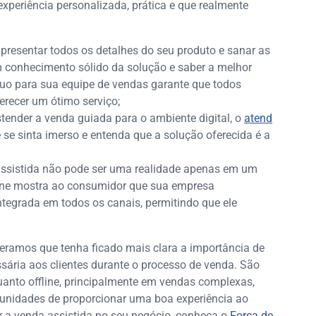
xperiência personalizada, prática e que realmente
presentar todos os detalhes do seu produto e sanar as
um conhecimento sólido da solução e saber a melhor
nuo para sua equipe de vendas garante que todos
recer um ótimo serviço;
tender a venda guiada para o ambiente digital, o
atend
te se sinta imerso e entenda que a solução oferecida é a
ssistida não pode ser uma realidade apenas em um
line mostra ao consumidor que sua empresa
tegrada em todos os canais, permitindo que ele
eramos que tenha ficado mais clara a importância de
sária aos clientes durante o processo de venda. São
quanto offline, principalmente em vendas complexas,
tunidades de proporcionar uma boa experiência ao
r a venda assistida no seu negócio, conheça o
Força de