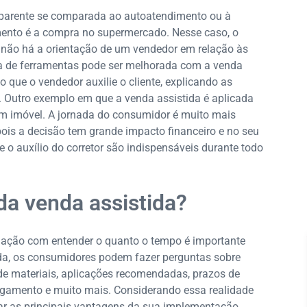
aparente se comparada ao autoatendimento ou à
ento é a compra no supermercado. Nesse caso, o
, não há a orientação de um vendedor em relação às
a de ferramentas pode ser melhorada com a venda
o que o vendedor auxilie o cliente, explicando as
s. Outro exemplo em que a venda assistida é aplicada
m imóvel. A jornada do consumidor é muito mais
pois a decisão tem grande impacto financeiro e no seu
 o auxílio do corretor são indispensáveis durante todo
da venda assistida?
elação com entender o quanto o tempo é importante
ida, os consumidores podem fazer perguntas sobre
de materiais, aplicações recomendadas, prazos de
pagamento e muito mais. Considerando essa realidade
r as principais vantagens da sua implementação.