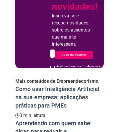
novidades!
Inscreva-se e
receba novidades
sobre os assuntos
que mais te
interessam.
Quero me inscrever
Aceito os Termos e Condições e autorizo o uso de meus d
acordo
Mais conteúdos de Empreendedorismo
Como usar Inteligência Artificial
na sua empresa: aplicações
práticas para PMEs
3 min leitura
Aprendendo com quem sabe:
dicas para reduzir a