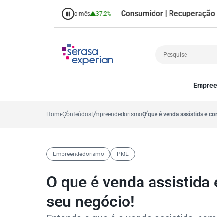
Consumidor | Recuperação de Crédi
8,7%
Percentual no mês
37,2%
Empree
Cobrança
A
Crédito
P
Home
Conteúdos
Empreendedorismo
O que é venda assistida e c
Empreendedoris
Gestão de cliente
Decisão
Empreendedorismo
PME
MEI
Finanças
O que é venda assistida
Marketing
seu negócio!