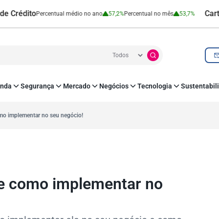
to
Cartão de Cr
Percentual médio no ano
57,2%
Percentual no mês
53,7%
nda
Segurança
Mercado
Negócios
Tecnologia
Sustentabil
utenticação e Prevenção à Fraude
Leis e Impostos
Agronegócio
Inovação e Tecnologia
Responsabilidade
roteção de Dados
Open Finance
RH
O corre de quem f
omo implementar no seu negócio!
mo
Estudos e Pesquisas
s e fornecedores
Indicadores Econômicos
Cadastro Positivo
 e como implementar no