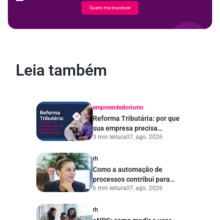
Quero me inscrever
Leia também
empreendedorismo
Reforma Tributária: por que
sua empresa precisa
3 min leitura
07, ago. 2026
começar a se preparar
agora?
rh
Como a automação de
processos contribui para
6 min leitura
07, ago. 2026
uma gestão pública mais
eficiente
rh