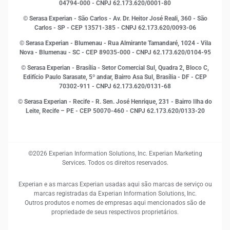
Leis e impostos
04794-000 - CNPJ 62.173.620/0001-80
Marketing
© Serasa Experian - São Carlos - Av. Dr. Heitor José Reali, 360 - São
MEI
Carlos - SP
- CEP 13571-385 - CNPJ 62.173.620/0093-06
Open Finance
© Serasa Experian - Blumenau - Rua Almirante Tamandaré, 1024 - Vila
Proteção de Dados
Nova - Blumenau - SC - CEP 89035-000 - CNPJ 62.173.620/0104-95
RH
© Serasa Experian - Brasília - Setor Comercial Sul, Quadra 2, Bloco C,
Sustentabilidade Corporativa
Edifício Paulo Sarasate, 5º andar, Bairro Asa Sul, Brasília - DF - CEP
70302-911 - CNPJ 62.173.620/0131-68
© Serasa Experian - Recife - R. Sen. José Henrique, 231 - Bairro Ilha do
Leite, Recife – PE - CEP 50070-460 - CNPJ 62.173.620/0133-20
©2026 Experian Information Solutions, Inc. Experian Marketing
Services. Todos os direitos reservados.
Experian e as marcas Experian usadas aqui são marcas de serviço ou
marcas registradas da Experian Information Solutions, Inc.
Outros produtos e nomes de empresas aqui mencionados são de
propriedade de seus respectivos proprietários.