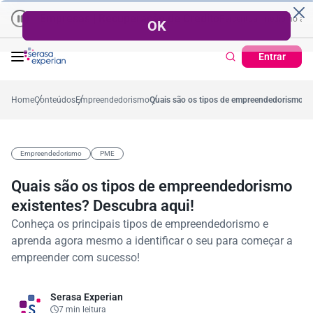
Empresas | Recuperação de Crédito
Cartão de Crédito | Cadastro
 no ano
5,4%
57,2%
Percentual no mês
53,7%
Percentual médio no ano
Entrar
Home
Conteúdos
Empreendedorismo
Quais são os tipos de empreendedorismo ex
Empreendedorismo
PME
Quais são os tipos de empreendedorismo
existentes? Descubra aqui!
Conheça os principais tipos de empreendedorismo e
aprenda agora mesmo a identificar o seu para começar a
empreender com sucesso!
Serasa Experian
7 min leitura