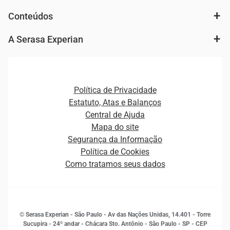
Análise de mercado e segmentação de público
Autenticação e Prevenção à Fraude
Conteúdos
Agronegócio
Consulta e concessão de crédito
Fintechs
Cobrança e Recuperação de Dívidas
A Serasa Experian
Ver todo o conteúdo
Gestão de cliente e de portfólio
Agronegócio
Open Finance
Atualização Cadastral e Financeira para Pessoa Jurídica
Autenticação e Prevenção à Fraude
Pequenas e Médias Empresas
Canais de Atendimento
Carreiras
Plataformas e Motores de decisão
Política de Privacidade
Carreiras
Cobrança
Estatuto, Atas e Balanços
Distribuidores e representantes
Crédito
Central de Ajuda
Estrutura Organizacional
Curso Gratuito de Saúde Financeira
Mapa do site
Ética e Compliance
Decisão
Segurança da Informação
Novas Marcas
Empreendedorismo
Política de Cookies
Quem somos
Estudos e Pesquisas
Como tratamos seus dados
Sala de Imprensa
Finanças
Sustentabilidade
Gestão de clientes e fornecedores
Histórias de sucesso
Indicadores Econômicos
© Serasa Experian - São Paulo - Av das Nações Unidas, 14.401 - Torre
Inovação e Tecnologia
Sucupira - 24º andar - Chácara Sto. Antônio - São Paulo - SP - CEP