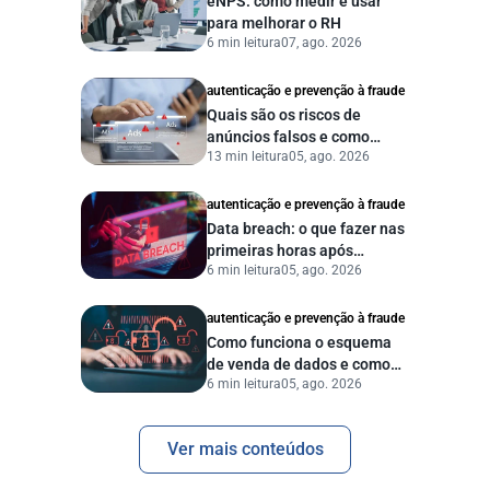
eNPS: como medir e usar
para melhorar o RH
6 min leitura
07, ago. 2026
autenticação e prevenção à fraude
Quais são os riscos de
anúncios falsos e como
13 min leitura
05, ago. 2026
proteger seu negócio?
autenticação e prevenção à fraude
Data breach: o que fazer nas
primeiras horas após
6 min leitura
05, ago. 2026
vazamento de dados?
autenticação e prevenção à fraude
Como funciona o esquema
de venda de dados e como
6 min leitura
05, ago. 2026
proteger sua empresa?
Ver mais conteúdos