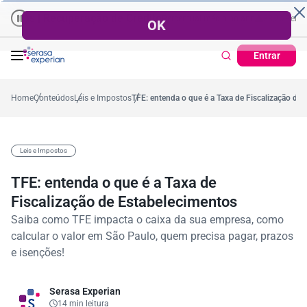
ecuperação de Crédito
Cartão de Crédito | Cadastro Positivo
l no mês
53,7%
Percentual médio no ano
38,7%
Percentual no mês
Ticket Médio
Entrar
Home
Conteúdos
Leis e Impostos
TFE: entenda o que é a Taxa de Fiscalização de
Leis e Impostos
TFE: entenda o que é a Taxa de
Fiscalização de Estabelecimentos
Saiba como TFE impacta o caixa da sua empresa, como
calcular o valor em São Paulo, quem precisa pagar, prazos
e isenções!
Serasa Experian
14 min leitura