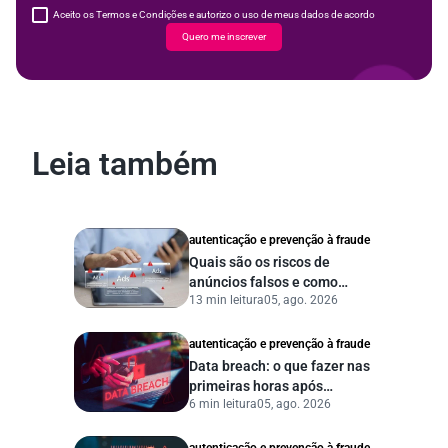
Aceito os Termos e Condições e autorizo o uso de meus dados de acordo
Quero me inscrever
Leia também
autenticação e prevenção à fraude
Quais são os riscos de
anúncios falsos e como
13 min leitura
05, ago. 2026
proteger seu negócio?
autenticação e prevenção à fraude
Data breach: o que fazer nas
primeiras horas após
6 min leitura
05, ago. 2026
vazamento de dados?