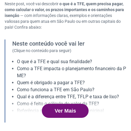
Neste post, você vai descobrir
o que é a TFE, quem precisa pagar,
como calcular o valor, os prazos importantes e os caminhos para
isenção
— com informações claras, exemplos e orientações
valiosas para quem atua em São Paulo ou em outras capitais do
país! Confira abaixo:
Neste conteúdo você vai ler
(Clique no conteúdo para seguir)
O que é a TFE e qual sua finalidade?
Como a TFE impacta o planejamento financeiro da P
ME?
Quem é obrigado a pagar a TFE?
Como funciona a TFE em São Paulo?
Qual é a diferença entre TFE, TFLP e taxa de lixo?
Como é feito o cálculo do valor da TFE?
Ver Mais
Referência para valores da taxa municipal
Quando deve ser procedido o pagamento da taxa de
fiscalização?