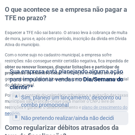
O que acontece se a empresa não pagar a
TFE no prazo?
Esquecer a TFE não sai barato. O atraso leva à cobrança de multa
de mora, juros e, após certo período, inscrição da dívida em Dívida
Ativa do município.
Com o nome sujo no cadastro municipal, a empresa sofre
restrições: não consegue emitir certidão negativa, fica impedida de
obter ou renovar licenças, disputar licitações e participar de
programas de incentivo fiscal
. A inscrição em dívida ativa pode
gerar cobrança judicial, bloqueio de contas e aumento exponencial
do débito inicial.
Por isso, o controle do calendário tributário e a quitação das taxas
municipais são práticas-chave para manter o CNPJ livre de
restrições e garantir o desenvolvimento e
plano de crescimento do
negócio
.
Como regularizar débitos atrasados da