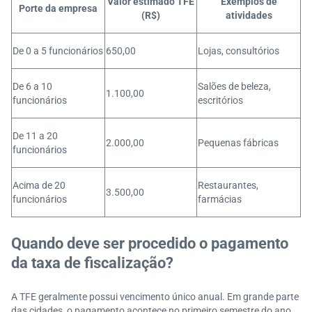
Valor estimado TFE
Exemplos de
Porte da empresa
(R$)
atividades
De 0 a 5 funcionários
650,00
Lojas, consultórios
De 6 a 10
Salões de beleza,
1.100,00
funcionários
escritórios
De 11 a 20
2.000,00
Pequenas fábricas
funcionários
Acima de 20
Restaurantes,
3.500,00
funcionários
farmácias
Quando deve ser procedido o pagamento
da taxa de fiscalização?
A TFE geralmente possui vencimento único anual. Em grande parte
das cidades, o pagamento acontece no primeiro semestre do ano,