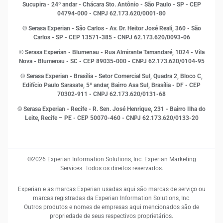
Inovação e Tecnologia
Sucupira - 24º andar - Chácara Sto. Antônio - São Paulo - SP - CEP
Leis e impostos
04794-000 - CNPJ 62.173.620/0001-80
Marketing
© Serasa Experian - São Carlos - Av. Dr. Heitor José Reali, 360 - São
MEI
Carlos - SP
- CEP 13571-385 - CNPJ 62.173.620/0093-06
Open Finance
© Serasa Experian - Blumenau - Rua Almirante Tamandaré, 1024 - Vila
Proteção de Dados
Nova - Blumenau - SC - CEP 89035-000 - CNPJ 62.173.620/0104-95
RH
© Serasa Experian - Brasília - Setor Comercial Sul, Quadra 2, Bloco C,
Sustentabilidade Corporativa
Edifício Paulo Sarasate, 5º andar, Bairro Asa Sul, Brasília - DF - CEP
70302-911 - CNPJ 62.173.620/0131-68
© Serasa Experian - Recife - R. Sen. José Henrique, 231 - Bairro Ilha do
Leite, Recife – PE - CEP 50070-460 - CNPJ 62.173.620/0133-20
©2026 Experian Information Solutions, Inc. Experian Marketing
Services. Todos os direitos reservados.
Experian e as marcas Experian usadas aqui são marcas de serviço ou
marcas registradas da Experian Information Solutions, Inc.
Outros produtos e nomes de empresas aqui mencionados são de
propriedade de seus respectivos proprietários.