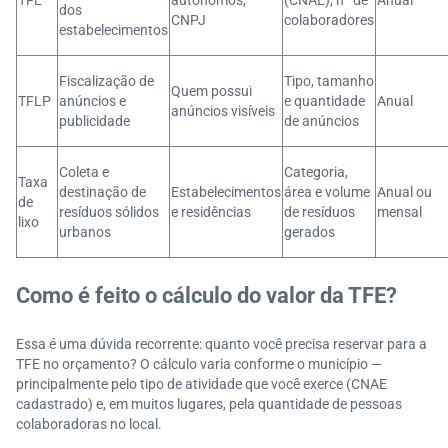
TFE
autônomos,
(CNAE), nº de
Anual
dos
CNPJ
colaboradores
estabelecimentos
Fiscalização de
Tipo, tamanho
Quem possui
TFLP
anúncios e
e quantidade
Anual
anúncios visíveis
publicidade
de anúncios
Coleta e
Categoria,
Taxa
destinação de
Estabelecimentos
área e volume
Anual ou
de
resíduos sólidos
e residências
de resíduos
mensal
lixo
urbanos
gerados
Como é feito o cálculo do valor da TFE?
Essa é uma dúvida recorrente: quanto você precisa reservar para a
TFE no orçamento? O cálculo varia conforme o município —
principalmente pelo tipo de atividade que você exerce (CNAE
cadastrado) e, em muitos lugares, pela quantidade de pessoas
colaboradoras no local.