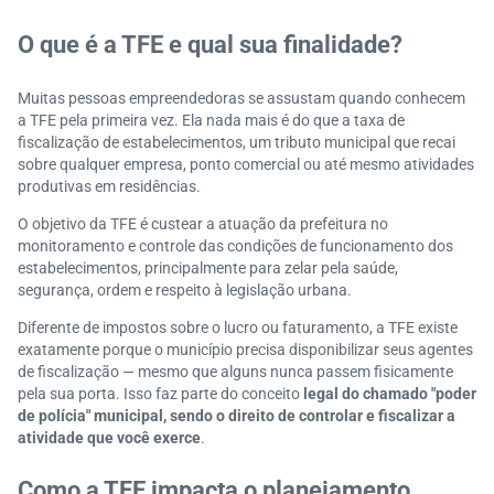
Como emitir a guia da TFE pela internet?
Existem casos de isenção da TFE?
O que é a TFE e qual sua finalidade?
O que acontece se a empresa não pagar a TFE no pr
azo?
Muitas pessoas empreendedoras se assustam quando conhecem
Como regularizar débitos atrasados da taxa de fiscal
a TFE pela primeira vez. Ela nada mais é do que a taxa de
ização?
fiscalização de estabelecimentos, um tributo municipal que recai
Por que a TFE é cobrada mesmo se a prefeitura não
sobre qualquer empresa, ponto comercial ou até mesmo atividades
produtivas em residências.
for ao local?
Como organizar os tributos municipais de uma PM
O objetivo da TFE é custear a atuação da prefeitura no
E?
monitoramento e controle das condições de funcionamento dos
Como a alteração do CNAE pode mudar o valor da s
estabelecimentos, principalmente para zelar pela saúde,
segurança, ordem e respeito à legislação urbana.
ua TFE?
Como a tecnologia ajuda na gestão de taxas e tribut
Diferente de impostos sobre o lucro ou faturamento, a TFE existe
os?
exatamente porque o município precisa disponibilizar seus agentes
de fiscalização — mesmo que alguns nunca passem fisicamente
A TFE é obrigatória para empresas que funcionam e
pela sua porta. Isso faz parte do conceito
legal do chamado "poder
m regime de home office?
de polícia" municipal, sendo o direito de controlar e fiscalizar a
Mantenha a sua gestão tributária sob controle e evit
atividade que você exerce
.
e surpresas!
Como a TFE impacta o planejamento