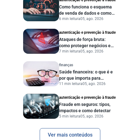
autenticação e prevenção à fraude
Como funciona o esquema
de venda de dados e como
6 min leitura
05, ago. 2026
proteger sua empresa?
autenticação e prevenção à fraude
Ataques de força bruta:
como proteger negócios e
7 min leitura
05, ago. 2026
dados digitais
finanças
Saúde financeira: o que é e
por que importa para
11 min leitura
05, ago. 2026
pessoas e empresas?
autenticação e prevenção à fraude
Fraude em seguros: tipos,
impactos e como detectar
5 min leitura
05, ago. 2026
Ver mais conteúdos