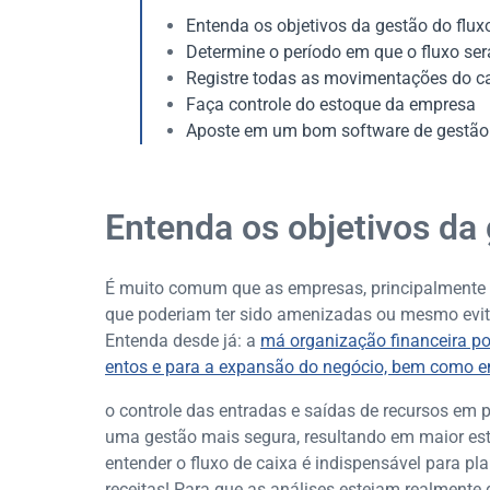
Entenda os objetivos da gestão do flux
Determine o período em que o fluxo ser
Registre todas as movimentações do c
Faça controle do estoque da empresa
Aposte em um bom software de gestão
Entenda os objetivos da 
É muito comum que as empresas, principalmente a
que poderiam ter sido amenizadas ou mesmo evit
Entenda desde já: a
má organização financeira pod
entos e para a expansão do negócio, bem como e
o controle das entradas e saídas de recursos em 
uma gestão mais segura, resultando em maior est
entender o fluxo de caixa é indispensável para p
receitas! Para que as análises estejam realmente