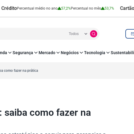
Cartão de Créd
Percentual médio no ano
57,2%
Percentual no mês
53,7%
nda
Segurança
Mercado
Negócios
Tecnologia
Sustentabil
utenticação e Prevenção à Fraude
Leis e Impostos
Agronegócio
Inovação e Tecnologia
Responsabilidade
roteção de Dados
Open Finance
RH
O corre de quem f
ba como fazer na prática
mo
Estudos e Pesquisas
s e fornecedores
Indicadores Econômicos
Cadastro Positivo
: saiba como fazer na