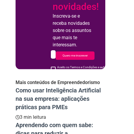
novidades!
Inscreva-se e
receba novidades
sobre os assuntos
que mais te
interessam.
Quero me inscrever
Aceito os Termos e Condições e autorizo o uso de meus d
acordo
Mais conteúdos de Empreendedorismo
Como usar Inteligência Artificial
na sua empresa: aplicações
práticas para PMEs
3 min leitura
Aprendendo com quem sabe:
dicas para reduzir a