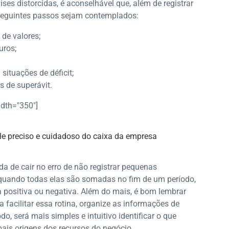
ses distorcidas, é aconselhável que, além de registrar
seguintes passos sejam contemplados:
 de valores;
uros;
situações de déficit;
s de superávit.
idth="350"]
a de cair no erro de não registrar pequenas
, quando todas elas são somadas no fim de um período,
 positiva ou negativa. Além do mais, é bom lembrar
a facilitar essa rotina, organize as informações de
o, será mais simples e intuitivo identificar o que
ais origens dos recursos do negócio.