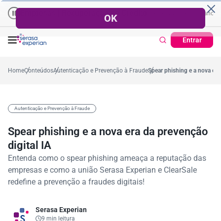
Empresas | Recuperação de Crédito
Cartão de Crédito | Cadastro Posi
o
57,2%
Percentual no mês
53,7%
Percentual médio no ano
38,7%
Pe
Entrar
Home
Conteúdos
Autenticação e Prevenção à Fraude
Spear phishing e a nova era
Autenticação e Prevenção à Fraude
Spear phishing e a nova era da prevenção
digital IA
Entenda como o spear phishing ameaça a reputação das
empresas e como a união Serasa Experian e ClearSale
redefine a prevenção a fraudes digitais!
Serasa Experian
9 min leitura