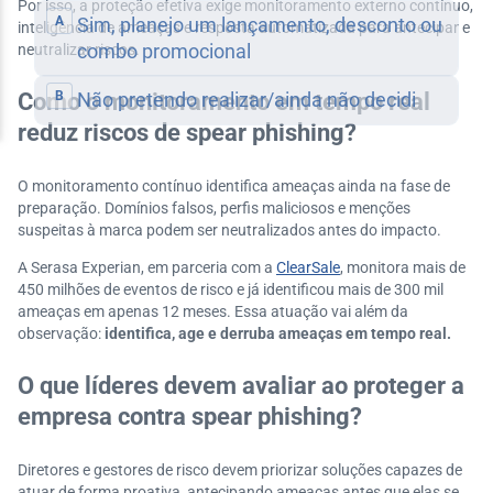
Por isso, a proteção efetiva exige monitoramento externo contínuo,
inteligência de ameaças e resposta automatizada para antecipar e
neutralizar riscos.
Como o monitoramento em tempo real
reduz riscos de spear phishing?
O monitoramento contínuo identifica ameaças ainda na fase de
preparação. Domínios falsos, perfis maliciosos e menções
suspeitas à marca podem ser neutralizados antes do impacto.
A Serasa Experian, em parceria com a
ClearSale
, monitora mais de
450 milhões de eventos de risco e já identificou mais de 300 mil
ameaças em apenas 12 meses. Essa atuação vai além da
observação:
identifica, age e derruba ameaças em tempo real.
O que líderes devem avaliar ao proteger a
empresa contra spear phishing?
Diretores e gestores de risco devem priorizar soluções capazes de
atuar de forma proativa, antecipando ameaças antes que elas se