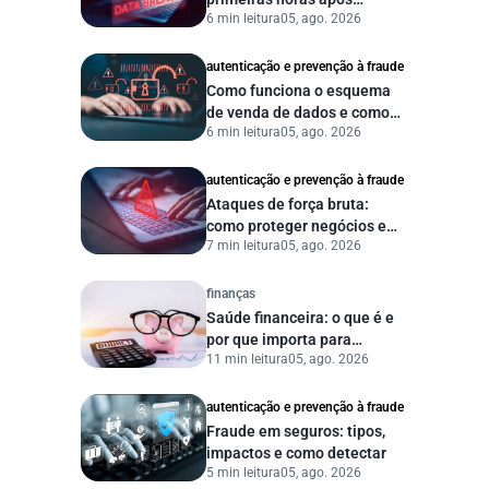
6 min leitura
05, ago. 2026
vazamento de dados?
autenticação e prevenção à fraude
Como funciona o esquema
de venda de dados e como
6 min leitura
05, ago. 2026
proteger sua empresa?
autenticação e prevenção à fraude
Ataques de força bruta:
como proteger negócios e
7 min leitura
05, ago. 2026
dados digitais
finanças
Saúde financeira: o que é e
por que importa para
11 min leitura
05, ago. 2026
pessoas e empresas?
autenticação e prevenção à fraude
Fraude em seguros: tipos,
impactos e como detectar
5 min leitura
05, ago. 2026