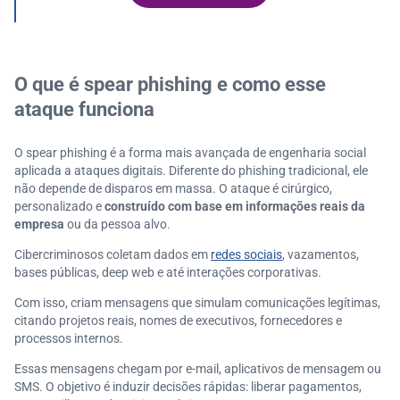
Por que soluções tradicionais falham contra spear p
hishing?
Como o spear phishing explora falhas de identidade
e autenticação?
O que é spear phishing e como esse
Qual é o papel da inteligência de ameaças na preven
ataque funciona
ção?
Como o monitoramento em tempo real reduz riscos
O spear phishing é a forma mais avançada de engenharia social
de spear phishing?
aplicada a ataques digitais. Diferente do phishing tradicional, ele
O que líderes devem avaliar ao proteger a empresa c
não depende de disparos em massa. O ataque é cirúrgico,
ontra spear phishing?
personalizado e
construído com base em informações reais da
Serasa Experian e ClearSale: conheça nossas soluçõ
empresa
ou da pessoa alvo.
es de prevenção à fraude!
Cibercriminosos coletam dados em
redes sociais
, vazamentos,
bases públicas, deep web e até interações corporativas.
Com isso, criam mensagens que simulam comunicações legítimas,
citando projetos reais, nomes de executivos, fornecedores e
processos internos.
Essas mensagens chegam por e-mail, aplicativos de mensagem ou
SMS. O objetivo é induzir decisões rápidas: liberar pagamentos,