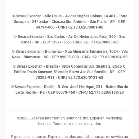
Histórias de sucesso
Indicadores Econômicos
© Serasa Experian - São Paulo - Av das Nações Unidas, 14.401 - Torre
Inovação e Tecnologia
Sucupira - 24º andar - Chácara Sto. Antônio - São Paulo - SP - CEP
Leis e impostos
04794-000 - CNPJ 62.173.620/0001-80
Marketing
© Serasa Experian - São Carlos - Av. Dr. Heitor José Reali, 360 - São
MEI
Carlos - SP
- CEP 13571-385 - CNPJ 62.173.620/0093-06
Open Finance
© Serasa Experian - Blumenau - Rua Almirante Tamandaré, 1024 - Vila
Proteção de Dados
Nova - Blumenau - SC - CEP 89035-000 - CNPJ 62.173.620/0104-95
RH
© Serasa Experian - Brasília - Setor Comercial Sul, Quadra 2, Bloco C,
Sustentabilidade Corporativa
Edifício Paulo Sarasate, 5º andar, Bairro Asa Sul, Brasília - DF - CEP
70302-911 - CNPJ 62.173.620/0131-68
© Serasa Experian - Recife - R. Sen. José Henrique, 231 - Bairro Ilha do
Leite, Recife – PE - CEP 50070-460 - CNPJ 62.173.620/0133-20
©2026 Experian Information Solutions, Inc. Experian Marketing
Services. Todos os direitos reservados.
Experian e as marcas Experian usadas aqui são marcas de serviço ou