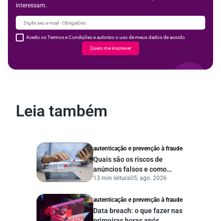
interessam.
Aceito os Termos e Condições e autorizo o uso de meus dados de acordo
Quero me inscrever
Leia também
autenticação e prevenção à fraude
Quais são os riscos de
anúncios falsos e como
13 min leitura
05, ago. 2026
proteger seu negócio?
autenticação e prevenção à fraude
Data breach: o que fazer nas
primeiras horas após