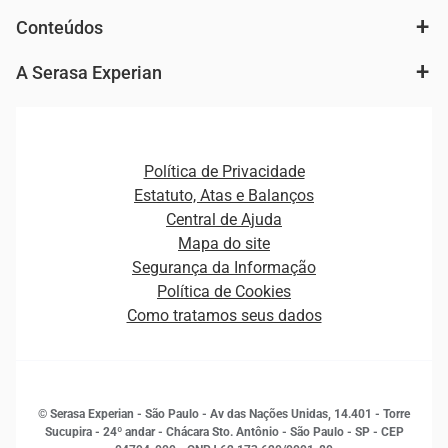
Autenticação e Prevenção à Fraude
Conteúdos
Agronegócio
Consulta e concessão de crédito
Fintechs
Cobrança e Recuperação de Dívidas
A Serasa Experian
Ver todo o conteúdo
Gestão de cliente e de portfólio
Agronegócio
Open Finance
Atualização Cadastral e Financeira para Pessoa Jurídica
Autenticação e Prevenção à Fraude
Pequenas e Médias Empresas
Canais de Atendimento
Carreiras
Plataformas e Motores de decisão
Política de Privacidade
Carreiras
Cobrança
Estatuto, Atas e Balanços
Distribuidores e representantes
Crédito
Central de Ajuda
Estrutura Organizacional
Curso Gratuito de Saúde Financeira
Mapa do site
Ética e Compliance
Decisão
Segurança da Informação
Novas Marcas
Empreendedorismo
Política de Cookies
Quem somos
Estudos e Pesquisas
Como tratamos seus dados
Sala de Imprensa
Finanças
Sustentabilidade
Gestão de clientes e fornecedores
Histórias de sucesso
Indicadores Econômicos
© Serasa Experian - São Paulo - Av das Nações Unidas, 14.401 - Torre
Inovação e Tecnologia
Sucupira - 24º andar - Chácara Sto. Antônio - São Paulo - SP - CEP