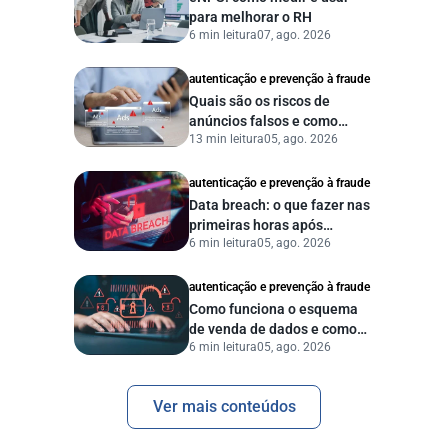
para melhorar o RH
6 min leitura
07, ago. 2026
autenticação e prevenção à fraude
Quais são os riscos de
anúncios falsos e como
13 min leitura
05, ago. 2026
proteger seu negócio?
autenticação e prevenção à fraude
Data breach: o que fazer nas
primeiras horas após
6 min leitura
05, ago. 2026
vazamento de dados?
autenticação e prevenção à fraude
Como funciona o esquema
de venda de dados e como
6 min leitura
05, ago. 2026
proteger sua empresa?
Ver mais conteúdos