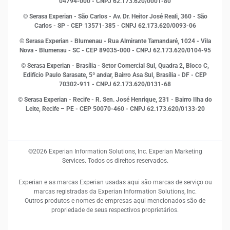
Leis e impostos
04794-000 - CNPJ 62.173.620/0001-80
Marketing
© Serasa Experian - São Carlos - Av. Dr. Heitor José Reali, 360 - São
MEI
Carlos - SP
- CEP 13571-385 - CNPJ 62.173.620/0093-06
Open Finance
© Serasa Experian - Blumenau - Rua Almirante Tamandaré, 1024 - Vila
Proteção de Dados
Nova - Blumenau - SC - CEP 89035-000 - CNPJ 62.173.620/0104-95
RH
© Serasa Experian - Brasília - Setor Comercial Sul, Quadra 2, Bloco C,
Sustentabilidade Corporativa
Edifício Paulo Sarasate, 5º andar, Bairro Asa Sul, Brasília - DF - CEP
70302-911 - CNPJ 62.173.620/0131-68
© Serasa Experian - Recife - R. Sen. José Henrique, 231 - Bairro Ilha do
Leite, Recife – PE - CEP 50070-460 - CNPJ 62.173.620/0133-20
©2026 Experian Information Solutions, Inc. Experian Marketing
Services. Todos os direitos reservados.
Experian e as marcas Experian usadas aqui são marcas de serviço ou
marcas registradas da Experian Information Solutions, Inc.
Outros produtos e nomes de empresas aqui mencionados são de
propriedade de seus respectivos proprietários.