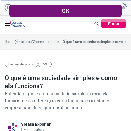
peração de Crédito
Cartão de Crédito | Cadastro Positivo
 no mês
53,7%
Percentual médio no ano
38,7%
Percentual no mês
Ticket Médio
37,
Entrar
Home
Conteúdos
Empreendedorismo
O que é uma sociedade simples e como ela 
Empreendedorismo
PME
O que é uma sociedade simples e como
ela funciona?
Entenda o que é uma sociedade simples, como ela
funciona e as diferenças em relação às sociedades
empresariais. Ideal para profissionais.
Serasa Experian
7 min leitura