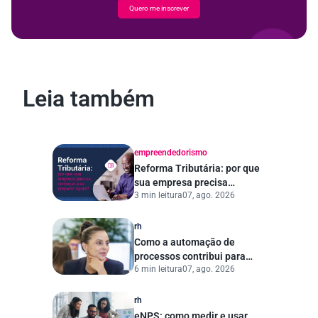
Quero me inscrever
Leia também
empreendedorismo
Reforma Tributária: por que
sua empresa precisa
3 min leitura
07, ago. 2026
começar a se preparar
agora?
rh
Como a automação de
processos contribui para
6 min leitura
07, ago. 2026
uma gestão pública mais
eficiente
rh
eNPS: como medir e usar