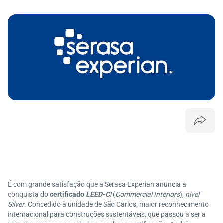
É com grande satisfação que a Serasa Experian anuncia a
conquista do
certificado
LEED-CI
(
Commercial Interiors
),
nível
Silver
. Concedido à unidade de São Carlos, maior reconhecimento
internacional para construções sustentáveis, que passou a ser a