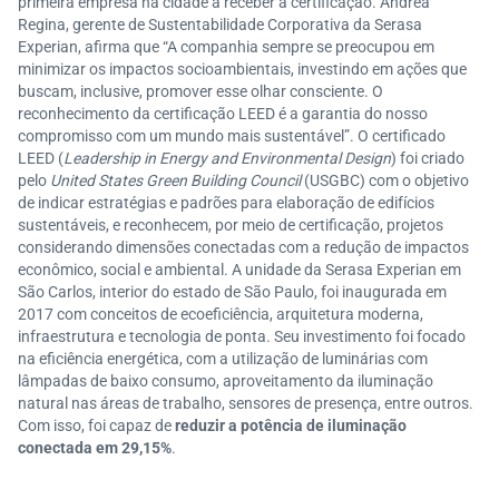
primeira empresa na cidade a receber a certificação. Andréa
Regina, gerente de Sustentabilidade Corporativa da Serasa
Experian, afirma que “A companhia sempre se preocupou em
minimizar os impactos socioambientais, investindo em ações que
buscam, inclusive, promover esse olhar consciente. O
reconhecimento da certificação LEED é a garantia do nosso
compromisso com um mundo mais sustentável”. O certificado
LEED (
Leadership in Energy and Environmental Design
) foi criado
pelo
United States Green Building Council
(USGBC) com o objetivo
de indicar estratégias e padrões para elaboração de edifícios
sustentáveis, e reconhecem, por meio de certificação, projetos
considerando dimensões conectadas com a redução de impactos
econômico, social e ambiental. A unidade da Serasa Experian em
São Carlos, interior do estado de São Paulo, foi inaugurada em
2017 com conceitos de ecoeficiência, arquitetura moderna,
infraestrutura e tecnologia de ponta. Seu investimento foi focado
na eficiência energética, com a utilização de luminárias com
lâmpadas de baixo consumo, aproveitamento da iluminação
natural nas áreas de trabalho, sensores de presença, entre outros.
Com isso, foi capaz de
reduzir a potência de iluminação
conectada em 29,15%
.