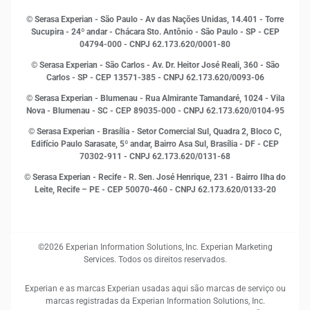
Indicadores Econômicos
© Serasa Experian - São Paulo - Av das Nações Unidas, 14.401 - Torre
Inovação e Tecnologia
Sucupira - 24º andar - Chácara Sto. Antônio - São Paulo - SP - CEP
Leis e impostos
04794-000 - CNPJ 62.173.620/0001-80
Marketing
© Serasa Experian - São Carlos - Av. Dr. Heitor José Reali, 360 - São
MEI
Carlos - SP
- CEP 13571-385 - CNPJ 62.173.620/0093-06
Open Finance
© Serasa Experian - Blumenau - Rua Almirante Tamandaré, 1024 - Vila
Proteção de Dados
Nova - Blumenau - SC - CEP 89035-000 - CNPJ 62.173.620/0104-95
RH
© Serasa Experian - Brasília - Setor Comercial Sul, Quadra 2, Bloco C,
Sustentabilidade Corporativa
Edifício Paulo Sarasate, 5º andar, Bairro Asa Sul, Brasília - DF - CEP
70302-911 - CNPJ 62.173.620/0131-68
© Serasa Experian - Recife - R. Sen. José Henrique, 231 - Bairro Ilha do
Leite, Recife – PE - CEP 50070-460 - CNPJ 62.173.620/0133-20
©2026 Experian Information Solutions, Inc. Experian Marketing
Services. Todos os direitos reservados.
Experian e as marcas Experian usadas aqui são marcas de serviço ou
marcas registradas da Experian Information Solutions, Inc.