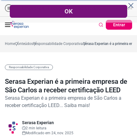
Empresas | Recuperação de Crédito
Cartão de Crédito | Cada
édio no ano
-5,4%
57,2%
Percentual no mês
53,7%
Percentual médio no an
Entrar
Home
Conteúdos
Responsabilidade Corporativa
Serasa Experian é a primeira empr
Responsabilidade Corporativa
Serasa Experian é a primeira empresa de
São Carlos a receber certificação LEED
Serasa Experian é a primeira empresa de São Carlos a
receber certificação LEED... Saiba mais!
Serasa Experian
2 min leitura
Modificado em 24, nov. 2025