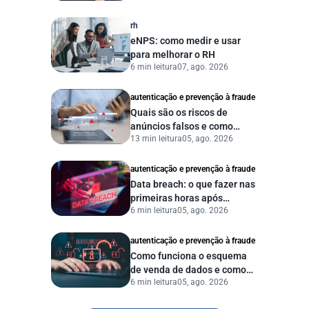
eficiente
rh
eNPS: como medir e usar
para melhorar o RH
6 min leitura
07, ago. 2026
autenticação e prevenção à fraude
Quais são os riscos de
anúncios falsos e como
13 min leitura
05, ago. 2026
proteger seu negócio?
autenticação e prevenção à fraude
Data breach: o que fazer nas
primeiras horas após
6 min leitura
05, ago. 2026
vazamento de dados?
autenticação e prevenção à fraude
Como funciona o esquema
de venda de dados e como
6 min leitura
05, ago. 2026
proteger sua empresa?