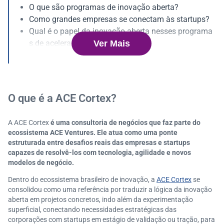
O que são programas de inovação aberta?
Como grandes empresas se conectam às startups?
Qual é o papel da inovação aberta nesses programa
Ver Mais
s de aceleração?
Como as Datatechs inovam com as startups na práti
ca?
O que é corporate venture e como ele se relaciona co
m programas como o da ACE Cortex?
O que é a ACE Cortex?
Quais alternativas existem no ecossistema de inovaç
ão além da ACE Cortex?
A ACE Cortex
é uma consultoria de negócios que faz parte do
Impulsiona Startups: iniciativa da Serasa Experian e
ecossistema ACE Ventures. Ele atua como uma ponte
m parceria com a ACE Cortex!
estruturada entre desafios reais das empresas e startups
A era da inovação fechada ficou definitivamente par
capazes de resolvê-los com tecnologia, agilidade e novos
modelos de negócio.
a trás!
Dentro do ecossistema brasileiro de inovação, a
ACE Cortex
se
consolidou como uma referência por traduzir a lógica da inovação
aberta em projetos concretos, indo além da experimentação
superficial, conectando necessidades estratégicas das
corporações com startups em estágio de validação ou tração, para