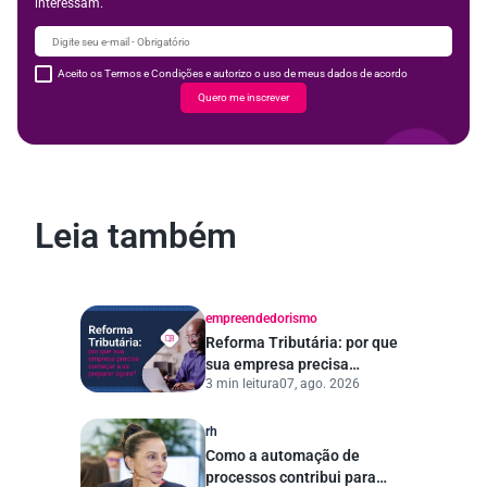
interessam.
Aceito os Termos e Condições e autorizo o uso de meus dados de acordo
Quero me inscrever
Leia também
empreendedorismo
Reforma Tributária: por que
sua empresa precisa
3 min leitura
07, ago. 2026
começar a se preparar
agora?
rh
Como a automação de
processos contribui para