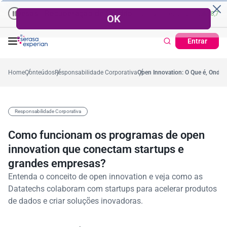
Recuperação de Crédito
Cartão de Crédito | Cadastro Positivo
,2%
Percentual no mês
53,7%
Percentual médio no ano
38,7%
Percentual no mê
T
Entrar
Home
Conteúdos
Responsabilidade Corporativa
Open Innovation: O Que é, Onde 
Responsabilidade Corporativa
Como funcionam os programas de open
innovation que conectam startups e
grandes empresas?
Entenda o conceito de open innovation e veja como as
Datatechs colaboram com startups para acelerar produtos
de dados e criar soluções inovadoras.