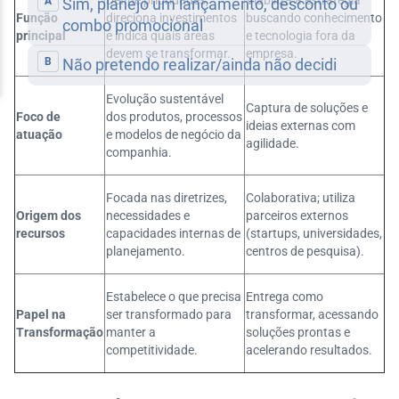
Define prioridades,
Viabiliza a estratégia
Função
direciona investimentos
buscando conhecimento
principal
e indica quais áreas
e tecnologia fora da
devem se transformar.
empresa.
Evolução sustentável
Captura de soluções e
Foco de
dos produtos, processos
ideias externas com
atuação
e modelos de negócio da
agilidade.
companhia.
Focada nas diretrizes,
Colaborativa; utiliza
Origem dos
necessidades e
parceiros externos
recursos
capacidades internas de
(startups, universidades,
planejamento.
centros de pesquisa).
Estabelece o que precisa
Entrega como
Papel na
ser transformado para
transformar, acessando
Transformação
manter a
soluções prontas e
competitividade.
acelerando resultados.