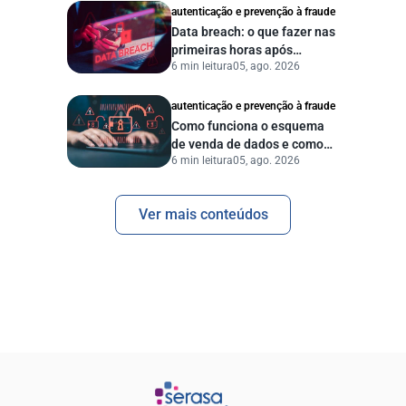
autenticação e prevenção à fraude
Data breach: o que fazer nas
primeiras horas após
6 min leitura
05, ago. 2026
vazamento de dados?
autenticação e prevenção à fraude
Como funciona o esquema
de venda de dados e como
6 min leitura
05, ago. 2026
proteger sua empresa?
Ver mais conteúdos