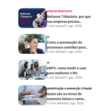
empreendedorismo
Reforma Tributária: por que
sua empresa precisa
3 min leitura
07, ago. 2026
começar a se preparar
agora?
rh
Como a automação de
processos contribui para
6 min leitura
07, ago. 2026
uma gestão pública mais
eficiente
rh
eNPS: como medir e usar
para melhorar o RH
6 min leitura
07, ago. 2026
autenticação e prevenção à fraude
Quais são os riscos de
anúncios falsos e como
13 min leitura
05, ago. 2026
proteger seu negócio?