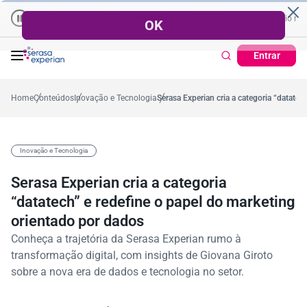
Empresas | Recuperação de Crédito
Cartão de Crédito | Cada
médio no ano
-5,4%
57,2%
Percentual no mês
53,7%
Percentual médio no ano
Entrar
Home
Conteúdos
Inovação e Tecnologia
Serasa Experian cria a categoria “datatec
Inovação e Tecnologia
Serasa Experian cria a categoria
“datatech” e redefine o papel do marketing
orientado por dados
Conheça a trajetória da Serasa Experian rumo à
transformação digital, com insights de Giovana Giroto
sobre a nova era de dados e tecnologia no setor.