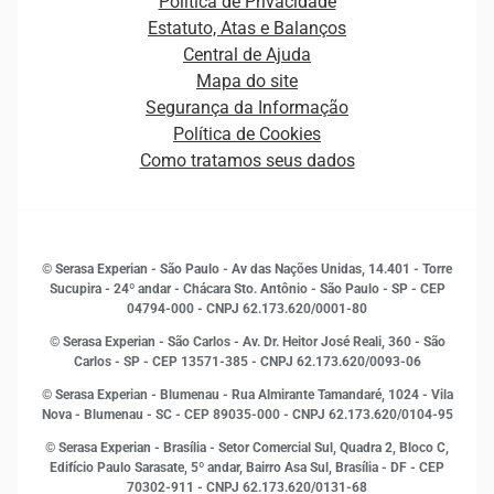
Política de Privacidade
Carreiras
Cobrança
Estatuto, Atas e Balanços
Distribuidores e representantes
Crédito
Central de Ajuda
Estrutura Organizacional
Curso Gratuito de Saúde Financeira
Mapa do site
Ética e Compliance
Decisão
Segurança da Informação
Novas Marcas
Empreendedorismo
Política de Cookies
Quem somos
Estudos e Pesquisas
Como tratamos seus dados
Sala de Imprensa
Finanças
Sustentabilidade
Gestão de clientes e fornecedores
Histórias de sucesso
Indicadores Econômicos
© Serasa Experian - São Paulo - Av das Nações Unidas, 14.401 - Torre
Inovação e Tecnologia
Sucupira - 24º andar - Chácara Sto. Antônio - São Paulo - SP - CEP
Leis e impostos
04794-000 - CNPJ 62.173.620/0001-80
Marketing
© Serasa Experian - São Carlos - Av. Dr. Heitor José Reali, 360 - São
MEI
Carlos - SP
- CEP 13571-385 - CNPJ 62.173.620/0093-06
Open Finance
© Serasa Experian - Blumenau - Rua Almirante Tamandaré, 1024 - Vila
Proteção de Dados
Nova - Blumenau - SC - CEP 89035-000 - CNPJ 62.173.620/0104-95
RH
© Serasa Experian - Brasília - Setor Comercial Sul, Quadra 2, Bloco C,
Sustentabilidade Corporativa
Edifício Paulo Sarasate, 5º andar, Bairro Asa Sul, Brasília - DF - CEP
70302-911 - CNPJ 62.173.620/0131-68