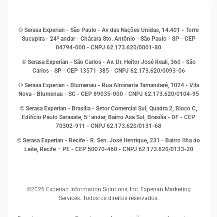
Gestão de clientes e fornecedores
Histórias de sucesso
Indicadores Econômicos
© Serasa Experian - São Paulo - Av das Nações Unidas, 14.401 - Torre
Inovação e Tecnologia
Sucupira - 24º andar - Chácara Sto. Antônio - São Paulo - SP - CEP
Leis e impostos
04794-000 - CNPJ 62.173.620/0001-80
Marketing
© Serasa Experian - São Carlos - Av. Dr. Heitor José Reali, 360 - São
MEI
Carlos - SP
- CEP 13571-385 - CNPJ 62.173.620/0093-06
Open Finance
© Serasa Experian - Blumenau - Rua Almirante Tamandaré, 1024 - Vila
Proteção de Dados
Nova - Blumenau - SC - CEP 89035-000 - CNPJ 62.173.620/0104-95
RH
© Serasa Experian - Brasília - Setor Comercial Sul, Quadra 2, Bloco C,
Sustentabilidade Corporativa
Edifício Paulo Sarasate, 5º andar, Bairro Asa Sul, Brasília - DF - CEP
70302-911 - CNPJ 62.173.620/0131-68
© Serasa Experian - Recife - R. Sen. José Henrique, 231 - Bairro Ilha do
Leite, Recife – PE - CEP 50070-460 - CNPJ 62.173.620/0133-20
©2026 Experian Information Solutions, Inc. Experian Marketing
Services. Todos os direitos reservados.