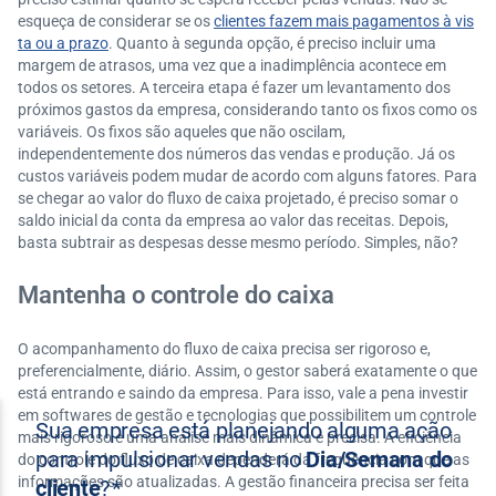
esqueça de considerar se os
clientes fazem mais pagamentos à vis
ta ou a prazo
. Quanto à segunda opção, é preciso incluir uma
margem de atrasos, uma vez que a inadimplência acontece em
todos os setores. A terceira etapa é fazer um levantamento dos
próximos gastos da empresa, considerando tanto os fixos como os
variáveis. Os fixos são aqueles que não oscilam,
independentemente dos números das vendas e produção. Já os
custos variáveis podem mudar de acordo com alguns fatores. Para
se chegar ao valor do fluxo de caixa projetado, é preciso somar o
saldo inicial da conta da empresa ao valor das receitas. Depois,
basta subtrair as despesas desse mesmo período. Simples, não?
Mantenha o controle do caixa
O acompanhamento do fluxo de caixa precisa ser rigoroso e,
preferencialmente, diário. Assim, o gestor saberá exatamente o que
está entrando e saindo da empresa. Para isso, vale a pena investir
em softwares de gestão e tecnologias que possibilitem um controle
mais rigoroso e uma análise mais dinâmica e precisa. A eficiência
do controle do fluxo de caixa dependerá da frequência com que as
informações são atualizadas. A gestão financeira precisa ser feita