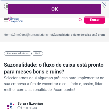
Empresas | Recuperação de Crédito
Cartão de Crédito | Cadastro 
no ano
5,4%
57,2%
Percentual no mês
53,7%
Percentual médio no ano
Entrar
Home
Conteúdos
Empreendedorismo
Sazonalidade: o fluxo de caixa está pronto 
Empreendedorismo
PME
Sazonalidade: o fluxo de caixa está pronto
para meses bons e ruins?
Selecionamos aqui algumas práticas para implementar na
sua empresa a fim de encontrar o equilíbrio e, assim, lidar
melhor com a sazonalidade. Acompanhe!
Serasa Experian
6 min leitura