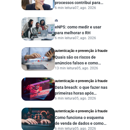
processos contribui para
6 min leitura
07, ago. 2026
uma gestão pública mais
eficiente
rh
eNPS: como medir e usar
para melhorar o RH
6 min leitura
07, ago. 2026
autenticação e prevenção à fraude
Quais são os riscos de
anúncios falsos e como
13 min leitura
05, ago. 2026
proteger seu negócio?
autenticação e prevenção à fraude
Data breach: o que fazer nas
primeiras horas após
6 min leitura
05, ago. 2026
vazamento de dados?
autenticação e prevenção à fraude
Como funciona o esquema
de venda de dados e como
6 min leitura
05, ago. 2026
proteger sua empresa?