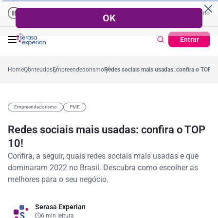
Empresas | Recuperação de Crédito
Cartão de Crédito | Cadastro 
o ano
,2%
57,2%
Percentual no mês
53,7%
Percentual médio no ano
3
Entrar
Home
Conteúdos
Empreendedorismo
Redes sociais mais usadas: confira o TOP 1
Empreendedorismo
PME
Redes sociais mais usadas: confira o TOP
10!
Confira, a seguir, quais redes sociais mais usadas e que
dominaram 2022 no Brasil. Descubra como escolher as
melhores para o seu negócio.
Serasa Experian
6 min leitura