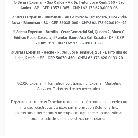
Marketing
© Serasa Experian - São Carlos - Av. Dr. Heitor José Reali, 360 - São
MEI
Carlos - SP
- CEP 13571-385 - CNPJ 62.173.620/0093-06
Open Finance
© Serasa Experian - Blumenau - Rua Almirante Tamandaré, 1024 - Vila
Proteção de Dados
Nova - Blumenau - SC - CEP 89035-000 - CNPJ 62.173.620/0104-95
RH
© Serasa Experian - Brasília - Setor Comercial Sul, Quadra 2, Bloco C,
Sustentabilidade Corporativa
Edifício Paulo Sarasate, 5º andar, Bairro Asa Sul, Brasília - DF - CEP
70302-911 - CNPJ 62.173.620/0131-68
© Serasa Experian - Recife - R. Sen. José Henrique, 231 - Bairro Ilha do
Leite, Recife – PE - CEP 50070-460 - CNPJ 62.173.620/0133-20
©2026 Experian Information Solutions, Inc. Experian Marketing
Services. Todos os direitos reservados.
Experian e as marcas Experian usadas aqui são marcas de serviço ou
marcas registradas da Experian Information Solutions, Inc.
Outros produtos e nomes de empresas aqui mencionados são de
propriedade de seus respectivos proprietários.