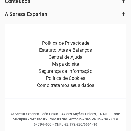
Conteúdos
Agronegócio
Consulta e concessão de crédito
Fintechs
Cobrança e Recuperação de Dívidas
A Serasa Experian
Ver todo o conteúdo
Gestão de cliente e de portfólio
Agronegócio
Open Finance
Atualização Cadastral e Financeira para Pessoa Jurídica
Autenticação e Prevenção à Fraude
Pequenas e Médias Empresas
Canais de Atendimento
Carreiras
Plataformas e Motores de decisão
Política de Privacidade
Carreiras
Cobrança
Estatuto, Atas e Balanços
Distribuidores e representantes
Crédito
Central de Ajuda
Estrutura Organizacional
Curso Gratuito de Saúde Financeira
Mapa do site
Ética e Compliance
Decisão
Segurança da Informação
Novas Marcas
Empreendedorismo
Política de Cookies
Quem somos
Estudos e Pesquisas
Como tratamos seus dados
Sala de Imprensa
Finanças
Sustentabilidade
Gestão de clientes e fornecedores
Histórias de sucesso
Indicadores Econômicos
© Serasa Experian - São Paulo - Av das Nações Unidas, 14.401 - Torre
Inovação e Tecnologia
Sucupira - 24º andar - Chácara Sto. Antônio - São Paulo - SP - CEP
Leis e impostos
04794-000 - CNPJ 62.173.620/0001-80