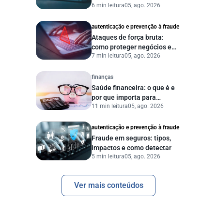
6 min leitura
05, ago. 2026
proteger sua empresa?
autenticação e prevenção à fraude
Ataques de força bruta:
como proteger negócios e
7 min leitura
05, ago. 2026
dados digitais
finanças
Saúde financeira: o que é e
por que importa para
11 min leitura
05, ago. 2026
pessoas e empresas?
autenticação e prevenção à fraude
Fraude em seguros: tipos,
impactos e como detectar
5 min leitura
05, ago. 2026
Ver mais conteúdos