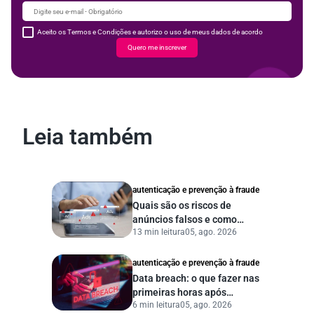
Aceito os Termos e Condições e autorizo o uso de meus dados de acordo
Quero me inscrever
Leia também
autenticação e prevenção à fraude
Quais são os riscos de
anúncios falsos e como
13 min leitura
05, ago. 2026
proteger seu negócio?
autenticação e prevenção à fraude
Data breach: o que fazer nas
primeiras horas após
6 min leitura
05, ago. 2026
vazamento de dados?