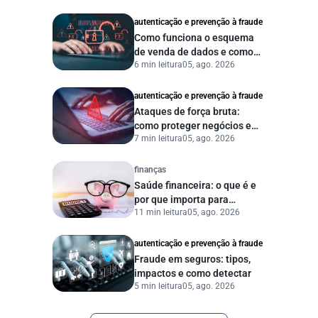
autenticação e prevenção à fraude
Como funciona o esquema
de venda de dados e como
6 min leitura
05, ago. 2026
proteger sua empresa?
autenticação e prevenção à fraude
Ataques de força bruta:
como proteger negócios e
7 min leitura
05, ago. 2026
dados digitais
finanças
Saúde financeira: o que é e
por que importa para
11 min leitura
05, ago. 2026
pessoas e empresas?
autenticação e prevenção à fraude
Fraude em seguros: tipos,
impactos e como detectar
5 min leitura
05, ago. 2026