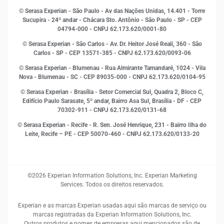
Indicadores Econômicos
© Serasa Experian - São Paulo - Av das Nações Unidas, 14.401 - Torre
Inovação e Tecnologia
Sucupira - 24º andar - Chácara Sto. Antônio - São Paulo - SP - CEP
Leis e impostos
04794-000 - CNPJ 62.173.620/0001-80
Marketing
© Serasa Experian - São Carlos - Av. Dr. Heitor José Reali, 360 - São
MEI
Carlos - SP
- CEP 13571-385 - CNPJ 62.173.620/0093-06
Open Finance
© Serasa Experian - Blumenau - Rua Almirante Tamandaré, 1024 - Vila
Proteção de Dados
Nova - Blumenau - SC - CEP 89035-000 - CNPJ 62.173.620/0104-95
RH
© Serasa Experian - Brasília - Setor Comercial Sul, Quadra 2, Bloco C,
Sustentabilidade Corporativa
Edifício Paulo Sarasate, 5º andar, Bairro Asa Sul, Brasília - DF - CEP
70302-911 - CNPJ 62.173.620/0131-68
© Serasa Experian - Recife - R. Sen. José Henrique, 231 - Bairro Ilha do
Leite, Recife – PE - CEP 50070-460 - CNPJ 62.173.620/0133-20
©2026 Experian Information Solutions, Inc. Experian Marketing
Services. Todos os direitos reservados.
Experian e as marcas Experian usadas aqui são marcas de serviço ou
marcas registradas da Experian Information Solutions, Inc.
Outros produtos e nomes de empresas aqui mencionados são de