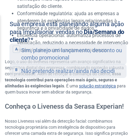
satisfação do cliente.​
Conformidade regulatória: ajuda as empresas a
atenderem às exigências legais relacionadas à
segurança e à privacidade de dados.​
Eficiência operacional: automatiza processos de
verificação, reduzindo a necessidade de intervenção
manual e diminuindo custos operacionais.
Logo, o uso do liveness representa um avanço significativo na
segurança digital das empresas, combinando proteção robusta
com praticidade. Além de reforçar a confiança do cliente,
essa
tecnologia contribui para operações mais ágeis, seguras e
alinhadas às exigências legais
. É uma
solução estratégica
para
quem busca inovar sem abdicar da segurança.
Conheça o Liveness da Serasa Experian!
Nosso Liveness vai além da detecção facial: combinamos
tecnologia proprietária com inteligência de dispositivo para
oferecer uma camada extra de segurança. Isso significa proteção