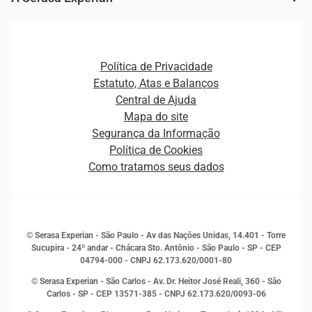
Ver todo o conteúdo
Gestão de cliente e de portfólio
Agronegócio
Open Finance
Atualização Cadastral e Financeira para Pessoa Jurídica
Autenticação e Prevenção à Fraude
Pequenas e Médias Empresas
Canais de Atendimento
Carreiras
Plataformas e Motores de decisão
Política de Privacidade
Carreiras
Cobrança
Estatuto, Atas e Balanços
Distribuidores e representantes
Crédito
Central de Ajuda
Estrutura Organizacional
Curso Gratuito de Saúde Financeira
Mapa do site
Ética e Compliance
Decisão
Segurança da Informação
Novas Marcas
Empreendedorismo
Política de Cookies
Quem somos
Estudos e Pesquisas
Como tratamos seus dados
Sala de Imprensa
Finanças
Sustentabilidade
Gestão de clientes e fornecedores
Histórias de sucesso
Indicadores Econômicos
© Serasa Experian - São Paulo - Av das Nações Unidas, 14.401 - Torre
Inovação e Tecnologia
Sucupira - 24º andar - Chácara Sto. Antônio - São Paulo - SP - CEP
Leis e impostos
04794-000 - CNPJ 62.173.620/0001-80
Marketing
© Serasa Experian - São Carlos - Av. Dr. Heitor José Reali, 360 - São
MEI
Carlos - SP
- CEP 13571-385 - CNPJ 62.173.620/0093-06
Open Finance