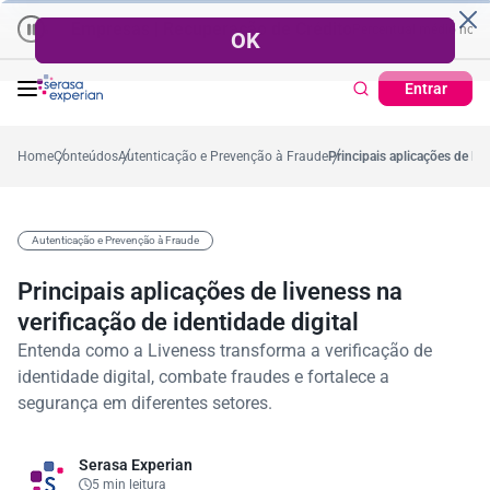
Empresas | Recuperação de Crédito
Cartão de Crédito | Cadastro
no ano
0,2%
57,2%
Percentual no mês
53,7%
Percentual médio no ano
Entrar
Home
Conteúdos
Autenticação e Prevenção à Fraude
Principais aplicações de liv
Autenticação e Prevenção à Fraude
Principais aplicações de liveness na
verificação de identidade digital
Entenda como a Liveness transforma a verificação de
identidade digital, combate fraudes e fortalece a
segurança em diferentes setores.
Serasa Experian
5 min leitura