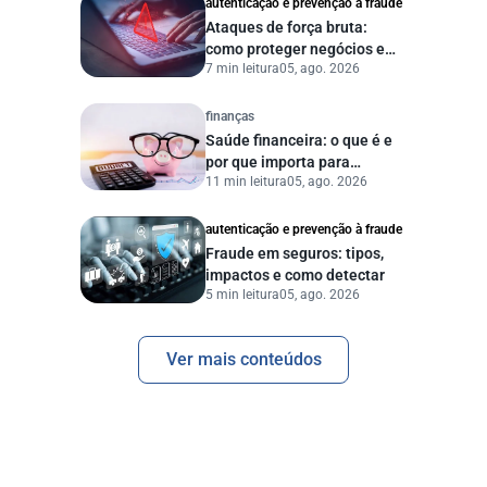
autenticação e prevenção à fraude
Ataques de força bruta:
como proteger negócios e
7 min leitura
05, ago. 2026
dados digitais
finanças
Saúde financeira: o que é e
por que importa para
11 min leitura
05, ago. 2026
pessoas e empresas?
autenticação e prevenção à fraude
Fraude em seguros: tipos,
impactos e como detectar
5 min leitura
05, ago. 2026
Ver mais conteúdos