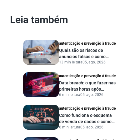
Leia também
autenticação e prevenção à fraude
Quais são os riscos de
anúncios falsos e como
13 min leitura
05, ago. 2026
proteger seu negócio?
autenticação e prevenção à fraude
Data breach: o que fazer nas
primeiras horas após
6 min leitura
05, ago. 2026
vazamento de dados?
autenticação e prevenção à fraude
Como funciona o esquema
de venda de dados e como
6 min leitura
05, ago. 2026
proteger sua empresa?