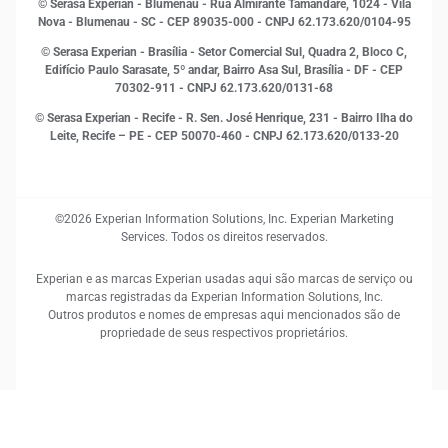
© Serasa Experian - Blumenau - Rua Almirante Tamandaré, 1024 - Vila
Proteção de Dados
Nova - Blumenau - SC - CEP 89035-000 - CNPJ 62.173.620/0104-95
RH
© Serasa Experian - Brasília - Setor Comercial Sul, Quadra 2, Bloco C,
Sustentabilidade Corporativa
Edifício Paulo Sarasate, 5º andar, Bairro Asa Sul, Brasília - DF - CEP
70302-911 - CNPJ 62.173.620/0131-68
© Serasa Experian - Recife - R. Sen. José Henrique, 231 - Bairro Ilha do
Leite, Recife – PE - CEP 50070-460 - CNPJ 62.173.620/0133-20
©2026 Experian Information Solutions, Inc. Experian Marketing
Services. Todos os direitos reservados.
Experian e as marcas Experian usadas aqui são marcas de serviço ou
marcas registradas da Experian Information Solutions, Inc.
Outros produtos e nomes de empresas aqui mencionados são de
propriedade de seus respectivos proprietários.