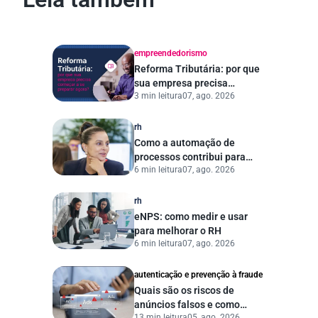
empreendedorismo
Reforma Tributária: por que
sua empresa precisa
3 min leitura
07, ago. 2026
começar a se preparar
agora?
rh
Como a automação de
processos contribui para
6 min leitura
07, ago. 2026
uma gestão pública mais
eficiente
rh
eNPS: como medir e usar
para melhorar o RH
6 min leitura
07, ago. 2026
autenticação e prevenção à fraude
Quais são os riscos de
anúncios falsos e como
13 min leitura
05, ago. 2026