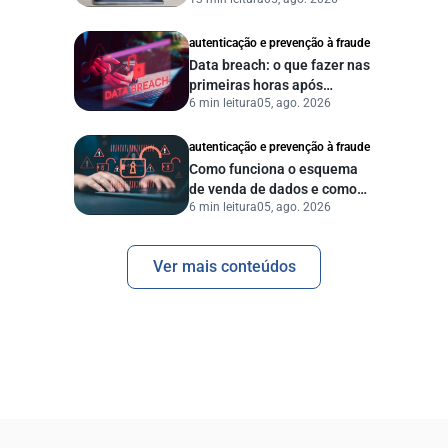
proteger seu negócio?
autenticação e prevenção à fraude
Data breach: o que fazer nas
primeiras horas após
6 min leitura
05, ago. 2026
vazamento de dados?
autenticação e prevenção à fraude
Como funciona o esquema
de venda de dados e como
6 min leitura
05, ago. 2026
proteger sua empresa?
Ver mais conteúdos