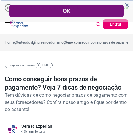
Empresas | Recuperação de Crédito
Cartão de Crédito | Cadastro Posi
o
57,2%
Percentual no mês
53,7%
Percentual médio no ano
38,7%
Per
Entrar
Home
Conteúdos
Empreendedorismo
Como conseguir bons prazos de pagamento?
Empreendedorismo
PME
Como conseguir bons prazos de
pagamento? Veja 7 dicas de negociação
Tem dúvidas de como negociar prazos de pagamento com
seus fornecedores? Confira nosso artigo e fique por dentro
do assunto!
Serasa Experian
5 min leitura