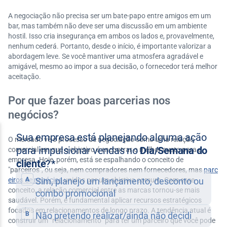
A negociação não precisa ser um bate-papo entre amigos em um
bar, mas também não deve ser uma discussão em um ambiente
hostil. Isso cria insegurança em ambos os lados e, provavelmente,
nenhum cederá. Portanto, desde o início, é importante valorizar a
abordagem leve. Se você mantiver uma atmosfera agradável e
amigável, mesmo ao impor a sua decisão, o fornecedor terá melhor
aceitação.
Por que fazer boas parcerias nos
negócios?
O mercado vê o processo de negociação como uma relação
comercial em que o objetivo é encontrar o melhor custo para a
empresa. Hoje, porém, está se espalhando o conceito de
"parceiros", ou seja, nem compradores nem fornecedores, mas
parc
eiros de negócios
unidos por um objetivo comum. Com esse
conceito, a relação comercial entre as marcas tornou-se mais
saudável. Porém, é fundamental aplicar recursos estratégicos
focados em relacionamentos de longo prazo. A tendência atual é
construir um “relacionamento” para ter um parceiro que você pode