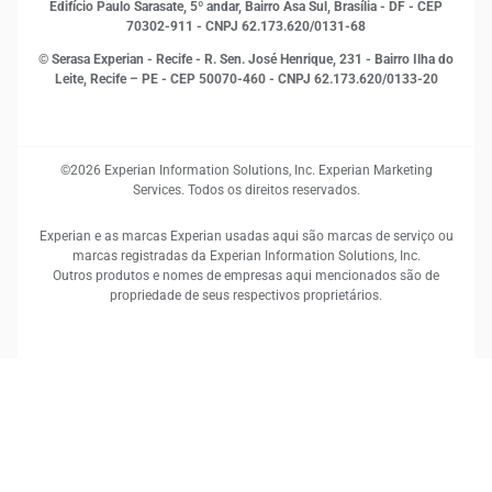
Sustentabilidade Corporativa
Edifício Paulo Sarasate, 5º andar, Bairro Asa Sul, Brasília - DF - CEP
70302-911 - CNPJ 62.173.620/0131-68
© Serasa Experian - Recife - R. Sen. José Henrique, 231 - Bairro Ilha do
Leite, Recife – PE - CEP 50070-460 - CNPJ 62.173.620/0133-20
©2026 Experian Information Solutions, Inc. Experian Marketing
Services. Todos os direitos reservados.
Experian e as marcas Experian usadas aqui são marcas de serviço ou
marcas registradas da Experian Information Solutions, Inc.
Outros produtos e nomes de empresas aqui mencionados são de
propriedade de seus respectivos proprietários.