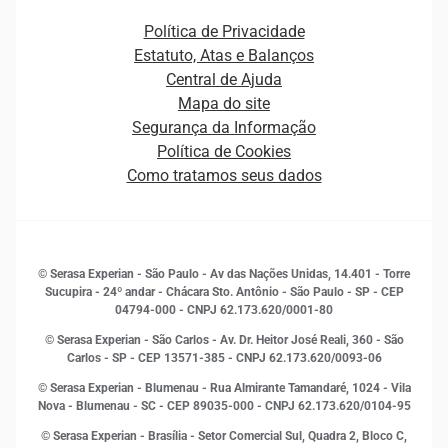
Pequenas e Médias Empresas
Canais de Atendimento
Carreiras
Plataformas e Motores de decisão
Política de Privacidade
Carreiras
Cobrança
Estatuto, Atas e Balanços
Distribuidores e representantes
Crédito
Central de Ajuda
Estrutura Organizacional
Curso Gratuito de Saúde Financeira
Mapa do site
Ética e Compliance
Decisão
Segurança da Informação
Novas Marcas
Empreendedorismo
Política de Cookies
Quem somos
Estudos e Pesquisas
Como tratamos seus dados
Sala de Imprensa
Finanças
Sustentabilidade
Gestão de clientes e fornecedores
Histórias de sucesso
Indicadores Econômicos
© Serasa Experian - São Paulo - Av das Nações Unidas, 14.401 - Torre
Inovação e Tecnologia
Sucupira - 24º andar - Chácara Sto. Antônio - São Paulo - SP - CEP
Leis e impostos
04794-000 - CNPJ 62.173.620/0001-80
Marketing
© Serasa Experian - São Carlos - Av. Dr. Heitor José Reali, 360 - São
MEI
Carlos - SP
- CEP 13571-385 - CNPJ 62.173.620/0093-06
Open Finance
© Serasa Experian - Blumenau - Rua Almirante Tamandaré, 1024 - Vila
Proteção de Dados
Nova - Blumenau - SC - CEP 89035-000 - CNPJ 62.173.620/0104-95
RH
© Serasa Experian - Brasília - Setor Comercial Sul, Quadra 2, Bloco C,