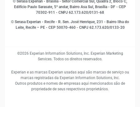
© Serasa Experian - Brasília - Setor Comercial Sul, Quadra 2, Bloco C,
Sustentabilidade Corporativa
Edifício Paulo Sarasate, 5º andar, Bairro Asa Sul, Brasília - DF - CEP
70302-911 - CNPJ 62.173.620/0131-68
© Serasa Experian - Recife - R. Sen. José Henrique, 231 - Bairro Ilha do
Leite, Recife – PE - CEP 50070-460 - CNPJ 62.173.620/0133-20
©2026 Experian Information Solutions, Inc. Experian Marketing
Services. Todos os direitos reservados.
Experian e as marcas Experian usadas aqui são marcas de serviço ou
marcas registradas da Experian Information Solutions, Inc.
Outros produtos e nomes de empresas aqui mencionados são de
propriedade de seus respectivos proprietários.