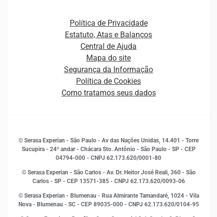
Atualização Cadastral e Financeira para Pessoa Jurídica
Autenticação e Prevenção à Fraude
Pequenas e Médias Empresas
Canais de Atendimento
Carreiras
Plataformas e Motores de decisão
Política de Privacidade
Carreiras
Cobrança
Estatuto, Atas e Balanços
Distribuidores e representantes
Crédito
Central de Ajuda
Estrutura Organizacional
Curso Gratuito de Saúde Financeira
Mapa do site
Ética e Compliance
Decisão
Segurança da Informação
Novas Marcas
Empreendedorismo
Política de Cookies
Quem somos
Estudos e Pesquisas
Como tratamos seus dados
Sala de Imprensa
Finanças
Sustentabilidade
Gestão de clientes e fornecedores
Histórias de sucesso
Indicadores Econômicos
© Serasa Experian - São Paulo - Av das Nações Unidas, 14.401 - Torre
Inovação e Tecnologia
Sucupira - 24º andar - Chácara Sto. Antônio - São Paulo - SP - CEP
Leis e impostos
04794-000 - CNPJ 62.173.620/0001-80
Marketing
© Serasa Experian - São Carlos - Av. Dr. Heitor José Reali, 360 - São
MEI
Carlos - SP
- CEP 13571-385 - CNPJ 62.173.620/0093-06
Open Finance
© Serasa Experian - Blumenau - Rua Almirante Tamandaré, 1024 - Vila
Proteção de Dados
Nova - Blumenau - SC - CEP 89035-000 - CNPJ 62.173.620/0104-95
RH