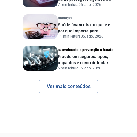
7 min leitura
05, ago. 2026
dados digitais
finanças
Saúde financeira: o que é e
por que importa para
11 min leitura
05, ago. 2026
pessoas e empresas?
autenticação e prevenção à fraude
Fraude em seguros: tipos,
impactos e como detectar
5 min leitura
05, ago. 2026
Ver mais conteúdos