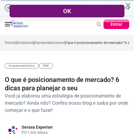
mpresas | Recuperação de Crédito
Cartão de Crédito | Cadastro Posi
o
57,2%
Percentual no mês
53,7%
Percentual médio no ano
38,7%
Perc
Entrar
Home
Conteúdos
Empreendedorismo
O que é posicionamento de mercado? 6 dicas
Empreendedorismo
PME
O que é posicionamento de mercado? 6
dicas para planejar o seu
Você já elaborou uma estratégia de posicionamento de
mercado? Ainda não? Confira nosso blog e saiba por onde
começar e o que fazer!
Serasa Experian
11 min leitura