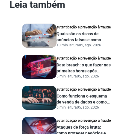
Leia também
autenticação e prevenção à fraude
Quais são os riscos de
anúncios falsos e como
13 min leitura
05, ago. 2026
proteger seu negócio?
autenticação e prevenção à fraude
Data breach: o que fazer nas
primeiras horas após
6 min leitura
05, ago. 2026
vazamento de dados?
autenticação e prevenção à fraude
Como funciona o esquema
de venda de dados e como
6 min leitura
05, ago. 2026
proteger sua empresa?
autenticação e prevenção à fraude
Ataques de força bruta:
como proteger negócios e