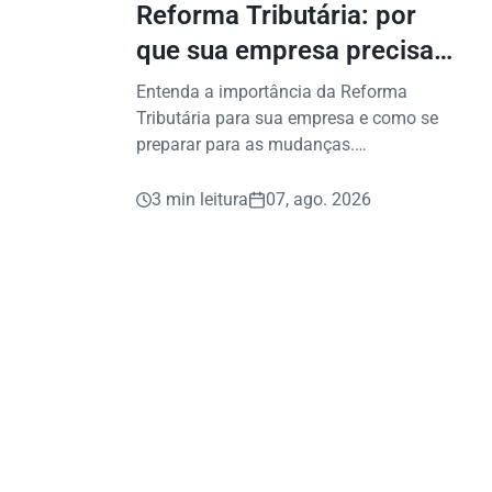
Reforma Tributária: por
que sua empresa precisa
começar a se preparar
Entenda a importância da Reforma
agora?
Tributária para sua empresa e como se
preparar para as mudanças.
Planejamento é a chave para decisões
seguras.
3 min leitura
07, ago. 2026