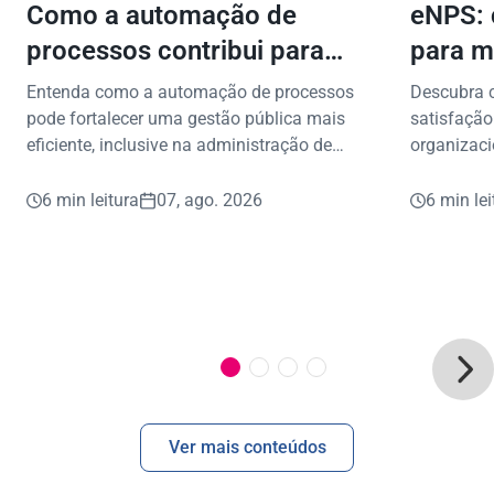
Como a automação de
eNPS: 
processos contribui para
para m
uma gestão pública mais
Entenda como a automação de processos
Descubra 
eficiente
pode fortalecer uma gestão pública mais
satisfação
eficiente, inclusive na administração de
organizaci
benefícios consignados.
aplicar na 
6 min leitura
07, ago. 2026
6 min lei
Ver mais conteúdos