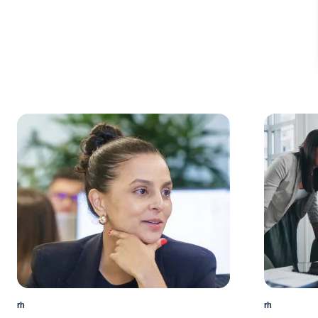
rh
rh