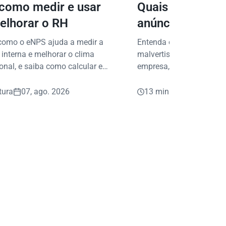
como medir e usar
Quais são os ri
elhorar o RH
anúncios falsos
proteger seu ne
como o eNPS ajuda a medir a
Entenda os riscos de anú
 interna e melhorar o clima
malvertising e saiba com
onal, e saiba como calcular e
empresa, seus dados e s
prática.
contra fraudes digitais.
tura
07, ago. 2026
13 min leitura
05, ag