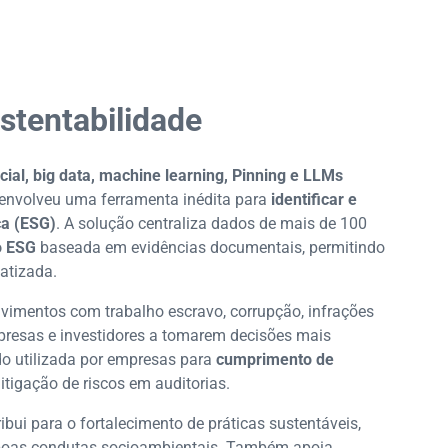
stentabilidade
ficial, big data, machine learning, Pinning e LLMs
senvolveu uma ferramenta inédita para
identificar e
ça (ESG)
. A solução centraliza dados de mais de 100
o ESG
baseada em evidências documentais, permitindo
atizada.
lvimentos com trabalho escravo, corrupção, infrações
mpresas e investidores a tomarem decisões mais
do utilizada por empresas para
cumprimento de
mitigação de riscos em auditorias.
ibui para o fortalecimento de práticas sustentáveis,
 boas condutas socioambientais. Também apoia