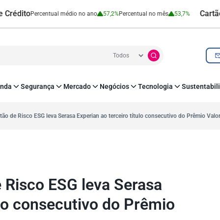
o
Cartão de Cré
Percentual médio no ano
57,2%
Percentual no mês
53,7%
nda
Segurança
Mercado
Negócios
Tecnologia
Sustentabil
utenticação e Prevenção à Fraude
Leis e Impostos
Agronegócio
Inovação e Tecnologia
Responsabilidade
roteção de Dados
Open Finance
RH
O corre de quem f
tão de Risco ESG leva Serasa Experian ao terceiro título consecutivo do Prêmio Valo
mo
Estudos e Pesquisas
s e fornecedores
Indicadores Econômicos
Cadastro Positivo
 Risco ESG leva Serasa
ulo consecutivo do Prêmio