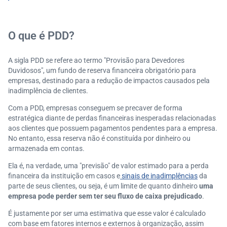
duvidosos
Principais impactos da PDD no balanço patrimonial
e DRE
O que é PDD?
Como reverter ou ajustar a PDD em casos de recebi
mento?
A sigla PDD se refere ao termo "Provisão para Devedores
Dicas para manter a PDD eficiente e confiável
Duvidosos", um fundo de reserva financeira obrigatório para
Erros comuns ao implementar a PDD
empresas, destinado para a redução de impactos causados pela
Como prever a inadimplência de clientes?
inadimplência de clientes.
Com a PDD, empresas conseguem se precaver de forma
estratégica diante de perdas financeiras inesperadas relacionadas
aos clientes que possuem pagamentos pendentes para a empresa.
No entanto, essa reserva não é constituída por dinheiro ou
armazenada em contas.
Ela é, na verdade, uma "previsão" de valor estimado para a perda
financeira da instituição em casos e
sinais de inadimplências
da
parte de seus clientes, ou seja, é um limite de quanto dinheiro
uma
empresa pode perder sem ter seu fluxo de caixa prejudicado
.
É justamente por ser uma estimativa que esse valor é calculado
com base em fatores internos e externos à organização, assim