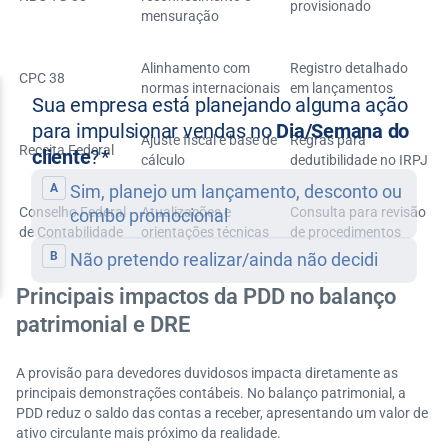
provisionado
mensuração
Alinhamento com
Registro detalhado
CPC 38
normas internacionais
em lançamentos
Ajuste fiscal e base de
Regras para
Receita Federal
cálculo
dedutibilidade no IRPJ
Conselho Federal
Atualizações e
Consulta para revisão
de Contabilidade
orientações técnicas
de procedimentos
Principais impactos da PDD no balanço
patrimonial e DRE
A provisão para devedores duvidosos impacta diretamente as
principais demonstrações contábeis. No balanço patrimonial, a
PDD reduz o saldo das contas a receber, apresentando um valor de
ativo circulante mais próximo da realidade.