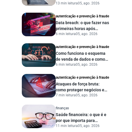
13 min leitura
05, ago. 2026
proteger seu negócio?
autenticação e prevenção à fraude
Data breach: o que fazer nas
primeiras horas após
6 min leitura
05, ago. 2026
vazamento de dados?
autenticação e prevenção à fraude
Como funciona o esquema
de venda de dados e como
6 min leitura
05, ago. 2026
proteger sua empresa?
autenticação e prevenção à fraude
Ataques de força bruta:
como proteger negócios e
7 min leitura
05, ago. 2026
dados digitais
finanças
Saúde financeira: o que é e
por que importa para
11 min leitura
05, ago. 2026
pessoas e empresas?