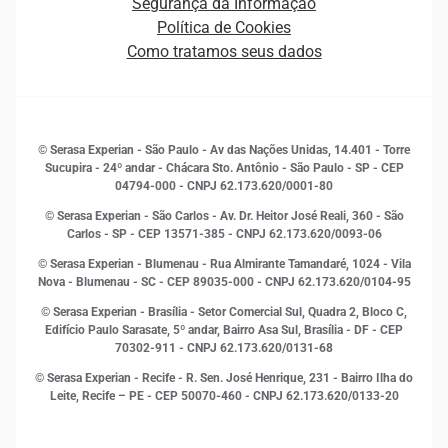
Segurança da Informação
Novas Marcas
Empreendedorismo
Política de Cookies
Quem somos
Estudos e Pesquisas
Como tratamos seus dados
Sala de Imprensa
Finanças
Sustentabilidade
Gestão de clientes e fornecedores
Histórias de sucesso
Indicadores Econômicos
© Serasa Experian - São Paulo - Av das Nações Unidas, 14.401 - Torre
Inovação e Tecnologia
Sucupira - 24º andar - Chácara Sto. Antônio - São Paulo - SP - CEP
Leis e impostos
04794-000 - CNPJ 62.173.620/0001-80
Marketing
© Serasa Experian - São Carlos - Av. Dr. Heitor José Reali, 360 - São
MEI
Carlos - SP
- CEP 13571-385 - CNPJ 62.173.620/0093-06
Open Finance
© Serasa Experian - Blumenau - Rua Almirante Tamandaré, 1024 - Vila
Proteção de Dados
Nova - Blumenau - SC - CEP 89035-000 - CNPJ 62.173.620/0104-95
RH
© Serasa Experian - Brasília - Setor Comercial Sul, Quadra 2, Bloco C,
Sustentabilidade Corporativa
Edifício Paulo Sarasate, 5º andar, Bairro Asa Sul, Brasília - DF - CEP
70302-911 - CNPJ 62.173.620/0131-68
© Serasa Experian - Recife - R. Sen. José Henrique, 231 - Bairro Ilha do
Leite, Recife – PE - CEP 50070-460 - CNPJ 62.173.620/0133-20