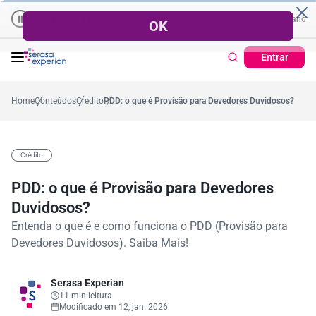
presas | Recuperação de Crédito
Cartão de Crédito | Cadastro Positi
57,2%
Percentual no mês
53,7%
Percentual médio no ano
38,7%
Perce
Entrar
Home
Conteúdos
Crédito
PDD: o que é Provisão para Devedores Duvidosos?
Crédito
PDD: o que é Provisão para Devedores
Duvidosos?
Entenda o que é e como funciona o PDD (Provisão para
Devedores Duvidosos). Saiba Mais!
Serasa Experian
11 min leitura
Modificado em 12, jan. 2026