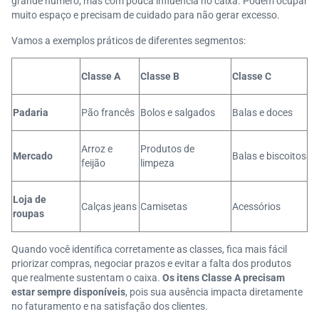
grande número, mas com pouca influência no caixa. Podem ocupar
muito espaço e precisam de cuidado para não gerar excesso.
Vamos a exemplos práticos de diferentes segmentos:
Classe A
Classe B
Classe C
Padaria
Pão francês
Bolos e salgados
Balas e doces
Arroz e
Produtos de
Mercado
Balas e biscoitos
feijão
limpeza
Loja de
Calças jeans
Camisetas
Acessórios
roupas
Quando você identifica corretamente as classes, fica mais fácil
priorizar compras, negociar prazos e evitar a falta dos produtos
que realmente sustentam o caixa.
Os itens Classe A precisam
estar sempre disponíveis
, pois sua ausência impacta diretamente
no faturamento e na satisfação dos clientes.