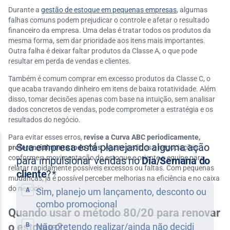
Durante a
gestão de estoque em pequenas empresas
, algumas
falhas comuns podem prejudicar o controle e afetar o resultado
financeiro da empresa. Uma delas é tratar todos os produtos da
mesma forma, sem dar prioridade aos itens mais importantes.
Outra falha é deixar faltar produtos da Classe A, o que pode
resultar em perda de vendas e clientes.
Também é comum comprar em excesso produtos da Classe C, o
que acaba travando dinheiro em itens de baixa rotatividade. Além
disso, tomar decisões apenas com base na intuição, sem analisar
dados concretos de vendas, pode comprometer a estratégia e os
resultados do negócio.
Para evitar esses erros,
revise a Curva ABC periodicamente,
preferencialmente todo mês
. Ajuste pedidos e negociações
conforme a movimentação do estoque e oriente a equipe para
relatar rapidamente possíveis excessos ou faltas. Com pequenas
mudanças, já é possível perceber melhorias na eficiência e no caixa
do negócio.
Quando usar o método 80/20 para renovar
o estoque?