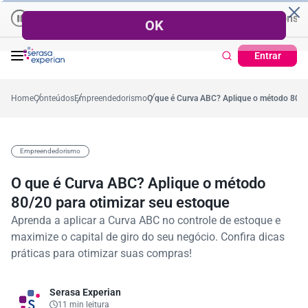
Crédito | Cadastro Positivo
Consumidor | R
ercentual médio no ano
38,7%
Percentual no mês
Ticket Médio
R$ 1.428,09
37,2%
Pontualidade do pa
Entrar
Home
Conteúdos
Empreendedorismo
O que é Curva ABC? Aplique o método 80/20
Empreendedorismo
O que é Curva ABC? Aplique o método
80/20 para otimizar seu estoque
Aprenda a aplicar a Curva ABC no controle de estoque e
maximize o capital de giro do seu negócio. Confira dicas
práticas para otimizar suas compras!
Serasa Experian
11 min leitura