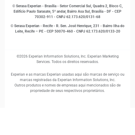
RH
© Serasa Experian - Brasília - Setor Comercial Sul, Quadra 2, Bloco C,
Sustentabilidade Corporativa
Edifício Paulo Sarasate, 5º andar, Bairro Asa Sul, Brasília - DF - CEP
70302-911 - CNPJ 62.173.620/0131-68
© Serasa Experian - Recife - R. Sen. José Henrique, 231 - Bairro Ilha do
Leite, Recife – PE - CEP 50070-460 - CNPJ 62.173.620/0133-20
©2026 Experian Information Solutions, Inc. Experian Marketing
Services. Todos os direitos reservados.
Experian e as marcas Experian usadas aqui são marcas de serviço ou
marcas registradas da Experian Information Solutions, Inc.
Outros produtos e nomes de empresas aqui mencionados são de
propriedade de seus respectivos proprietários.