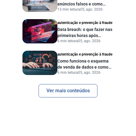
anúncios falsos e como
13 min leitura
05, ago. 2026
proteger seu negócio?
autenticação e prevenção à fraude
Data breach: o que fazer nas
primeiras horas após
6 min leitura
05, ago. 2026
vazamento de dados?
autenticação e prevenção à fraude
Como funciona o esquema
de venda de dados e como
6 min leitura
05, ago. 2026
proteger sua empresa?
Ver mais conteúdos