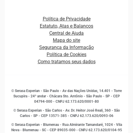
Agronegócio
Open Finance
Atualização Cadastral e Financeira para Pessoa Jurídica
Autenticação e Prevenção à Fraude
Pequenas e Médias Empresas
Canais de Atendimento
Carreiras
Plataformas e Motores de decisão
Política de Privacidade
Carreiras
Cobrança
Estatuto, Atas e Balanços
Distribuidores e representantes
Crédito
Central de Ajuda
Estrutura Organizacional
Curso Gratuito de Saúde Financeira
Mapa do site
Ética e Compliance
Decisão
Segurança da Informação
Novas Marcas
Empreendedorismo
Política de Cookies
Quem somos
Estudos e Pesquisas
Como tratamos seus dados
Sala de Imprensa
Finanças
Sustentabilidade
Gestão de clientes e fornecedores
Histórias de sucesso
Indicadores Econômicos
© Serasa Experian - São Paulo - Av das Nações Unidas, 14.401 - Torre
Inovação e Tecnologia
Sucupira - 24º andar - Chácara Sto. Antônio - São Paulo - SP - CEP
Leis e impostos
04794-000 - CNPJ 62.173.620/0001-80
Marketing
© Serasa Experian - São Carlos - Av. Dr. Heitor José Reali, 360 - São
MEI
Carlos - SP
- CEP 13571-385 - CNPJ 62.173.620/0093-06
Open Finance
© Serasa Experian - Blumenau - Rua Almirante Tamandaré, 1024 - Vila
Proteção de Dados
Nova - Blumenau - SC - CEP 89035-000 - CNPJ 62.173.620/0104-95