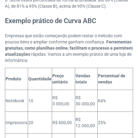
Some esses percentuais de forma acumulada: até 80% (Classe
A), de 81% a 95% (Classe B), acima de 95% (Classe C).
Exemplo prático de Curva ABC
Empresas que estão começando podem testar o método com
poucos itens e ampliar conforme ganham confiança.
Ferramentas
gratuitas, como planilhas online, facilitam o processo e permitem
atualizações
rápidas. Vamos a um exemplo prático de uma loja de
informática:
Preço
Vendas
Percentual de
Produto
Quantidade
unitário
totais
vendas
R$
R$
Notebook
10
64%
3.000,00
30.000,00
R$
Impressora
20
R$ 600,00
25%
12.000,00