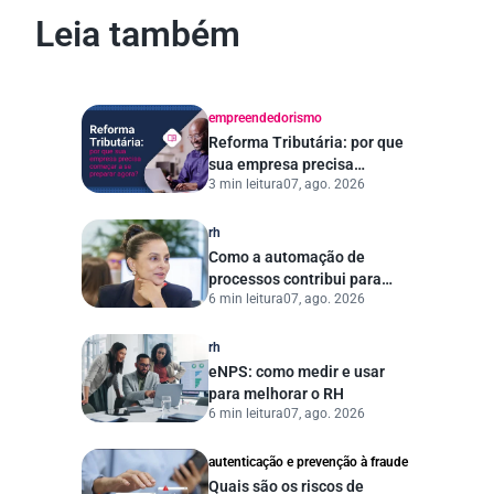
Leia também
empreendedorismo
Reforma Tributária: por que
sua empresa precisa
3 min leitura
07, ago. 2026
começar a se preparar
agora?
rh
Como a automação de
processos contribui para
6 min leitura
07, ago. 2026
uma gestão pública mais
eficiente
rh
eNPS: como medir e usar
para melhorar o RH
6 min leitura
07, ago. 2026
autenticação e prevenção à fraude
Quais são os riscos de